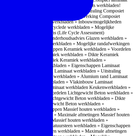
 bescherm je bij het droog bewerken van kwarts werkbladen!
nderhoudsadvies
Composiet werkbladen » Uitstraling
Composiet
estructuur
Composiet werkbladen » Randafwerking
Composiet
den » Gefrijnd
Composiet werkbladen » Inbouwmogelijkheden
recyclede werkbladen
Gerecyclede werkbladen » Mogelijke
werkbladen » LCA-gegevens (Life Cycle Assessment)
elen
Glazen werkbladen » Onderhoudsadvies
Glazen werkbladen »
ervlaktestructuur
Glazen werkbladen » Mogelijke randafwerkingen
ek werkbladen » Eigenschappen
Keramiek werkbladen » Voordelen
Maximale afmetingen
Keramiek werkbladen » Dikte
Keramiek
lijke randafwerking Keramiek
Keramiek werkbladen »
igenschappen
Laminaat werkbladen » Eigenschappen
Laminaat
dvies Laminaat werkbladen
Laminaat werkbladen » Uitstraling
kbladen » ABS/PP
Laminaat werkbladen » Alumium rand
Laminaat
 werkbladen
Laminaat werkbladen » Vlakinbouw
Laminaat
erkbladen » Prijsniveau Laminaat werkbladen
Keukenwerkbladen »
cht Beton werkbladen » Voordelen
Lichtgewicht Beton werkbladen »
n » Maximale afmetingen
Lichtgewicht Beton werkbladen » Dikte
lijke randafwerking
Lichtgewicht Beton werkbladen »
ten werkbladen » Eigenschappen
Massief houten werkbladen »
Massief houten werkbladen » Maximale afmetingen
Massief houten
» Mogelijke randafwerking
Massief houten werkbladen »
 Natuursteen werkbladen
Natuursteen werkbladen » Eigenschappen
den » Uitstraling
Natuursteen werkbladen » Maximale afmetingen