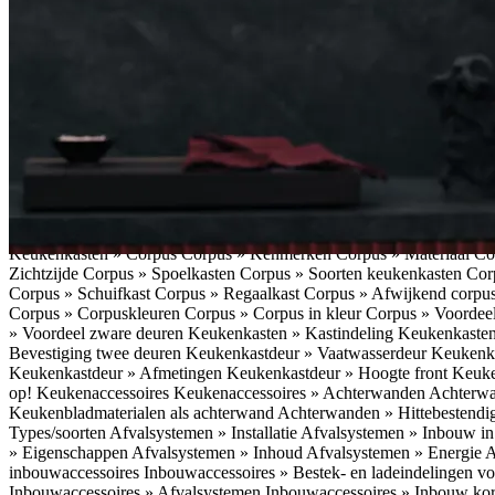
vriezen » Smartfuncties
Koelen en vriezen » Koeltechnieken
Keukena
Koffieapparaten » Extra functies koffieapparaat
Koffieapparaten » Ext
Koffieapparaten » Nadelen inbouwkoffieapparaat
Koffieapparaten »
inbouwkoffieapparaat
Koffieapparaten » Geluidsniveau inbouwkoffi
Energieverbruik inbouwkoffieapparaat
Koffieapparaten » Keuze koff
Toepassingen (voor- en nadelen)
Kokendwaterkranen » Types
Kokend
Bediening kokendwaterkranen
Kokendwaterkranen » Boilers koken
» Energieverbruik kokendwaterkraan
Kokendwaterkranen » Onderho
keukenapparatuur » Smart home hub
Slimme keukenapparatuur » Sl
Slimme koffiemachine
Slimme keukenapparatuur » Slimme stekker
S
keukenapparatuur » Uitvoeringen slimme keukenapparatuur
Slimme k
keukenapparatuur » Praktische toepassing slimme keukenapparatuur
Keukenkasten » Corpus
Corpus » Kenmerken
Corpus » Materiaal C
Zichtzijde
Corpus » Spoelkasten
Corpus » Soorten keukenkasten
Cor
Corpus » Schuifkast
Corpus » Regaalkast
Corpus » Afwijkend corpu
Corpus » Corpuskleuren
Corpus » Corpus in kleur
Corpus » Voordeel
» Voordeel zware deuren
Keukenkasten » Kastindeling
Keukenkaste
Bevestiging twee deuren
Keukenkastdeur » Vaatwasserdeur
Keukenka
Keukenkastdeur » Afmetingen
Keukenkastdeur » Hoogte front
Keuke
op!
Keukenaccessoires
Keukenaccessoires » Achterwanden
Achterwa
Keukenbladmaterialen als achterwand
Achterwanden » Hittebestendi
Types/soorten
Afvalsystemen » Installatie
Afvalsystemen » Inbouw i
» Eigenschappen
Afvalsystemen » Inhoud
Afvalsystemen » Energie
A
inbouwaccessoires
Inbouwaccessoires » Bestek- en ladeindelingen vo
Inbouwaccessoires » Afvalsystemen
Inbouwaccessoires » Inbouw korv