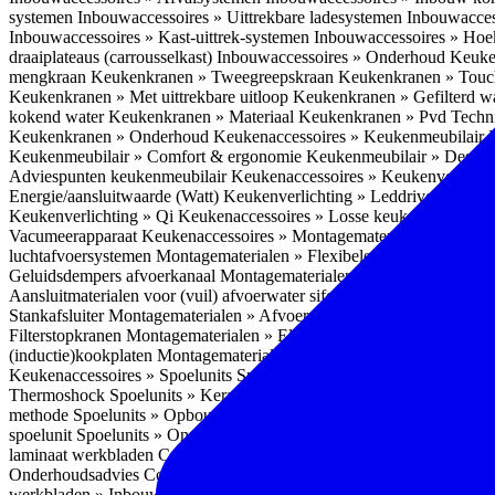
systemen
Inbouwaccessoires » Uittrekbare ladesystemen
Inbouwacces
Inbouwaccessoires » Kast-uittrek-systemen
Inbouwaccessoires » Hoe
draaiplateaus (carrousselkast)
Inbouwaccessoires » Onderhoud
Keuke
mengkraan
Keukenkranen » Tweegreepskraan
Keukenkranen » Touc
Keukenkranen » Met uittrekbare uitloop
Keukenkranen » Gefilterd w
kokend water
Keukenkranen » Materiaal
Keukenkranen » Pvd Techn
Keukenkranen » Onderhoud
Keukenaccessoires » Keukenmeubilair
Keukenmeubilair » Comfort & ergonomie
Keukenmeubilair » Design
Adviespunten keukenmeubilair
Keukenaccessoires » Keukenverlicht
Energie/aansluitwaarde (Watt)
Keukenverlichting » Leddriver
Keuken
Keukenverlichting » Qi
Keukenaccessoires » Losse keukenapparate
Vacumeerapparaat
Keukenaccessoires » Montagematerialen
Montagem
luchtafvoersystemen
Montagematerialen » Flexibele (ronde) afvoers
Geluidsdempers afvoerkanaal
Montagematerialen » Aansluitmaterial
Aansluitmaterialen voor (vuil) afvoerwater sifons
Montagematerialen 
Stankafsluiter
Montagematerialen » Afvoerpluggen t.b.v. spoelunits
M
Filterstopkranen
Montagematerialen » Elektra aansluitmateriaal
Monta
(inductie)kookplaten
Montagematerialen » Combiregelaar
Montagemat
Keukenaccessoires » Spoelunits
Spoelunits » Types/soorten
Spoelunit
Thermoshock
Spoelunits » Keramiek
Spoelunits » Tegelbakken
Spoel
methode
Spoelunits » Opbouw methode
Spoelunits » Onderbouw m
spoelunit
Spoelunits » Onderhoud
Keukenwerkbladen
Keukenwerkbl
laminaat werkbladen
Compact laminaat werkbladen » Nadelen Compa
Onderhoudsadvies Compact laminaat
Compact laminaat werkbladen »
werkbladen » Inbouwmogelijkheid spoelbak Compact laminaat werk