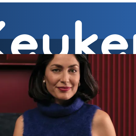
kenwerkbladen
» Onderbouw afzuigkap, vrijhangende afzuigkap
Afzuigkappen » Geïn
Energielabels algemeen
Energieverbruik » Betekenis nieuwe labels
Ener
gieverbruik » Energieverbruik in de praktijk
Energieverbruik » Bespaa
 test
Energieverbruik » 1
Energieverbruik » 5
Keukenapparatuur » Fo
eramische fornuizen
Keukenapparatuur » Inbouwlades
Keukenapparatu
en vriezen » Nismaten
Koelen en vriezen » Vrijstaande koel- en vries
el koel/vrieskasten
Koelen en vriezen » LED-verlichting
Koelen en vri