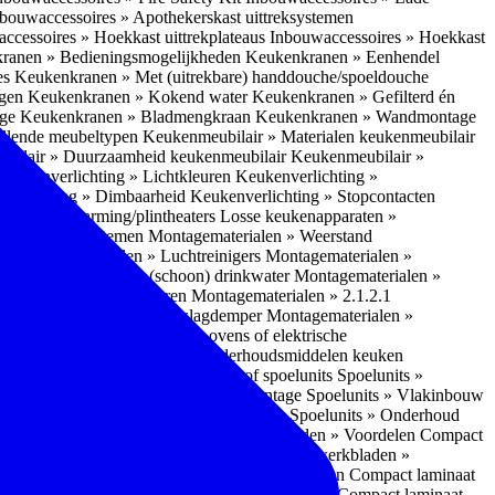
bouwaccessoires » Apothekerskast uittreksystemen
ccessoires » Hoekkast uittrekplateaus
Inbouwaccessoires » Hoekkast
ranen » Bedieningsmogelijkheden
Keukenkranen » Eenhendel
es
Keukenkranen » Met (uitrekbare) handdouche/spoeldouche
egen
Keukenkranen » Kokend water
Keukenkranen » Gefilterd én
age
Keukenkranen » Bladmengkraan
Keukenkranen » Wandmontage
illende meubeltypen
Keukenmeubilair » Materialen keukenmeubilair
bilair » Duurzaamheid keukenmeubilair
Keukenmeubilair »
Keukenverlichting » Lichtkleuren
Keukenverlichting »
verlichting » Dimbaarheid
Keukenverlichting » Stopcontacten
» Plintverwarming/plintheaters
Losse keukenapparaten »
 Luchtafvoersystemen
Montagematerialen » Weerstand
en
Montagematerialen » Luchtreinigers
Montagematerialen »
nsluitmateriaal voor (schoon) drinkwater
Montagematerialen »
steem van lades en deuren
Montagematerialen » 2.1.2.1
ontagematerialen » Waterslagdemper
Montagematerialen »
agematerialen » Kabels voor ovens of elektrische
erialen
Montagematerialen » Onderhoudsmiddelen keuken
 2.2 Kunststof
Spoelunits » Kunststof spoelunits
Spoelunits »
 » Montage spoelunit
Spoelunits » Montage
Spoelunits » Vlakinbouw
uw methode
Spoelunits » Rimless-methode
Spoelunits » Onderhoud
» Eigenschappen
Compact laminaat werkbladen » Voordelen Compact
ssief laminaat werkbladen
Compact laminaat werkbladen »
ijke randafwerking Compact laminaat werkbladen
Compact laminaat
naat
Compact laminaat werkbladen » Prijsniveau Compact laminaat