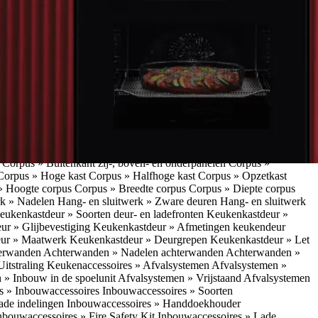
w/vrijstaand
Koffieapparaten » Bereidingscyclus koffieapparaat
ffieapparaat
Koffieapparaten » Voordelen inbouwkoffieapparaat
 inbouwkoffieapparaat
Koffieapparaten » Uitstraling
raten » Installatie inbouwkoffieapparaat
Koffieapparaten »
apparatuur » Kokendwaterkranen
Kokendwaterkranen »
or- en nadelen multifunctionele kranen
Kokendwaterkranen »
endwaterkranen » Installatie kokendwaterkraan
Kokendwaterkranen
tuur » Ovens
Keukenapparatuur » Slimme keukenapparatuur
Slimme
kenapparatuur » Slimme koelkast
Slimme keukenapparatuur »
ukenapparatuur » Eigenschappen Slimme keukenapparatuur
Slimme
napparatuur » Nadelen slimme keukenapparatuur
Slimme
ukenapparatuur
Keukenapparatuur » Vaatwassers
Keukenkasten
n
Corpus » Buitenkant zij-, boven- en onderpanelen
Corpus »
Corpus » Hoge kast
Corpus » Halfhoge kast
Corpus » Opzetkast
» Hoogte corpus
Corpus » Breedte corpus
Corpus » Diepte corpus
rk » Nadelen
Hang- en sluitwerk » Zware deuren
Hang- en sluitwerk
eukenkastdeur » Soorten deur- en ladefronten
Keukenkastdeur »
ur » Glijbevestiging
Keukenkastdeur » Afmetingen keukendeur
eur » Maatwerk
Keukenkastdeur » Deurgrepen
Keukenkastdeur » Let
terwanden
Achterwanden » Nadelen achterwanden
Achterwanden »
itstraling
Keukenaccessoires » Afvalsystemen
Afvalsystemen »
 » Inbouw in de spoelunit
Afvalsystemen » Vrijstaand
Afvalsystemen
s » Inbouwaccessoires
Inbouwaccessoires » Soorten
ade indelingen
Inbouwaccessoires » Handdoekhouder
nbouwaccessoires » Fire Safety Kit
Inbouwaccessoires » Lade