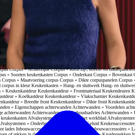
pparatuur » Koffieapparaten
Koffieapparaten » Koffieapparaat: inbou
ra functies koffieapparaat
Koffieapparaten » Eigenschappen inbouwko
 Kenmerken inbouwkoffieapparaat
Koffieapparaten » Aandachtspunten
eapparaat
Koffieapparaten » Installatie inbouwkoffieapparaat
Koffieappa
ieapparaat
Koffieapparaten » Onderhoud inbouwkoffieapparaat
Keuken
waterkranen » Voor- en nadeel 3-in-1 kranen
Kokendwaterkranen » Vo
dwaterkranen
Kokendwaterkranen » Veiligheid kokendwaterkranen
Kok
ud kokendwaterkraan
Keukenapparatuur » Kookplaten
Keukenappara
imme oven
Slimme keukenapparatuur » Slimme vaatwasser
Slimme keu
limme keukenapparatuur » Samenwerking slimme apparaten
Slimme ke
eukenapparatuur » Voordelen slimme keukenapparatuur
Slimme keuke
Slimme keukenapparatuur » Verschillen & aandachtspunten slimme ke
orpus
Corpus » Achterzijde
Corpus » Kern zij-, boven- en onderpanele
pus » Soorten keukenkasten
Corpus » Onderkast
Corpus » Bovenkast
s
Corpus » Maatvoering corpus
Corpus » Dikte corpuspanelen
Corpus 
 corpus in kleur
Keukenkasten » Hang- en sluitwerk
Hang- en sluitwe
n » Keukenkastdeur
Keukenkastdeur » Frontmateriaal Keukendeuren
K
stdeur » Koelkastdeur
Keukenkastdeur » Vlakscharnier
Keukenkastde
nkastdeur » Breedte front
Keukenkastdeur » Dikte front
Keukenkastd
nden » Eigenschappen achterwanden
Achterwanden » Voordelen ach
ge achterwanden
Achterwanden » Onderhoudsadvies
Achterwanden » U
n keukenkasten
Afvalsystemen » Inbouw in het werkblad
Afvalsystemen
fvalsystemen » Onderhoud
Afvalsystemen » Geluid
Keukenaccessoire
or lades
Inbouwaccessoires » Bestekindelingen
Inbouwaccessoires » L
en of rekken in (kleine) kasten
Inbouwaccessoires » Kruidenrekken
I