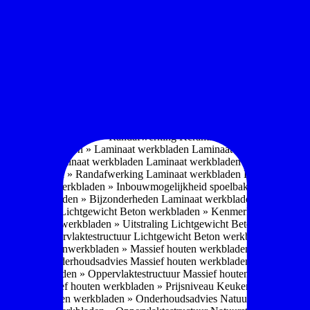
omposiet werkbladen
Composiet werkbladen » Waarschuwing Monteurs:
oordelen
Composiet werkbladen » Nadelen
Composiet werkbladen » O
omposiet werkbladen » Gewicht
Composiet werkbladen » Oppervlakt
erkering
Composiet werkbladen » Haaks - V-groef
Composiet werkbla
Gerecyclede werkbladen
Gerecyclede werkbladen » Eigenschappen ge
ing
Gerecyclede werkbladen » Certificeringen werkbladen
Gerecyclede 
enschappen
Glazen werkbladen » Voordelen
Glazen werkbladen » Nad
laden » Dikte
Glazen werkbladen » Gewicht
Glazen werkbladen » Opp
aden » Prijsniveau
Keukenwerkbladen » Keramiek werkbladen
Kerami
sadvies
Keramiek werkbladen » Kenmerken
Keramiek werkbladen » 
r
Keramiek werkbladen » Randafwerking
Keramiek werkbladen » Moge
Keukenwerkbladen » Laminaat werkbladen
Laminaat werkbladen » E
 » Nadelen Laminaat werkbladen
Laminaat werkbladen » Onderhoudsa
at werkbladen » Randafwerking Laminaat werkbladen
Laminaat wer
ant
Laminaat werkbladen » Inbouwmogelijkheid spoelbak bij Laminaat
inaat werkbladen » Bijzonderheden Laminaat werkbladen
Laminaat w
Eigenschappen
Lichtgewicht Beton werkbladen » Kenmerken
Lichtgewi
ewicht Beton werkbladen » Uitstraling
Lichtgewicht Beton werkblade
bladen » Oppervlaktestructuur
Lichtgewicht Beton werkbladen » Moge
jsniveau
Keukenwerkbladen » Massief houten werkbladen
Massief hou
rkbladen » Onderhoudsadvies
Massief houten werkbladen » Uitstraling
outen werkbladen » Oppervlaktestructuur
Massief houten werkbladen 
erheden
Massief houten werkbladen » Prijsniveau
Keukenwerkbladen »
elen
Natuursteen werkbladen » Onderhoudsadvies
Natuursteen werkbla