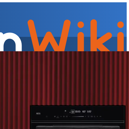
tegreerde afzuigkap, tussenbouw afzuigkap
Afzuigkappen »
gieverbruik » Geluidsniveau
Energieverbruik » Oude en nieuwe
rtips per apparaat
Energieverbruik » Praktijkadvies voor de
rnuizen
Fornuizen » Oveninhoud en formaten
Fornuizen » Soorten
ur » Koelen en vriezen
Koelen en vriezen » Warmtepomp koel-
apparaten
Koelen en vriezen » Onderbouw koelkast of vriezer
Koelen
ezen » Klimaatklassen
Koelen en vriezen » Onderhoud
Koelen en