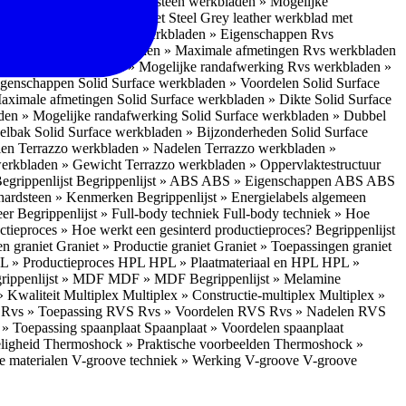
en » Randafwerking
Natuursteen werkbladen » Mogelijke
rsteen werkbladen » Graniet Steel Grey leather werkblad met
 » Rvs werkbladen
Rvs werkbladen » Eigenschappen
Rvs
Uitstraling
Rvs werkbladen » Maximale afmetingen
Rvs werkbladen
rking
Rvs werkbladen » Mogelijke randafwerking
Rvs werkbladen »
Eigenschappen
Solid Surface werkbladen » Voordelen
Solid Surface
Maximale afmetingen
Solid Surface werkbladen » Dikte
Solid Surface
aden » Mogelijke randafwerking
Solid Surface werkbladen » Dubbel
oelbak
Solid Surface werkbladen » Bijzonderheden
Solid Surface
len
Terrazzo werkbladen » Nadelen
Terrazzo werkbladen »
werkbladen » Gewicht
Terrazzo werkbladen » Oppervlaktestructuur
egrippenlijst
Begrippenlijst » ABS
ABS » Eigenschappen ABS
ABS
hardsteen » Kenmerken
Begrippenlijst » Energielabels algemeen
eer
Begrippenlijst » Full-body techniek
Full-body techniek » Hoe
ctieproces » Hoe werkt een gesinterd productieproces?
Begrippenlijst
en graniet
Graniet » Productie graniet
Graniet » Toepassingen graniet
L » Productieproces HPL
HPL » Plaatmateriaal en HPL
HPL »
rippenlijst » MDF
MDF » MDF
Begrippenlijst » Melamine
» Kwaliteit Multiplex
Multiplex » Constructie-multiplex
Multiplex »
S
Rvs » Toepassing RVS
Rvs » Voordelen RVS
Rvs » Nadelen RVS
 » Toepassing spaanplaat
Spaanplaat » Voordelen spaanplaat
ligheid
Thermoshock » Praktische voorbeelden
Thermoshock »
e materialen
V-groove techniek » Werking V-groove
V-groove