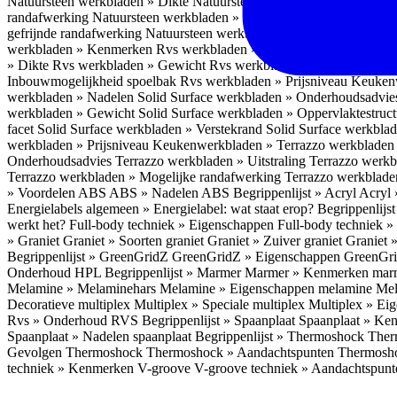
Natuursteen werkbladen » Dikte
Natuursteen werkbladen » Gewicht
randafwerking
Natuursteen werkbladen » Machinaal gefrijnde randa
gefrijnde randafwerking
Natuursteen werkbladen » Inbouwmogelijkh
werkbladen » Kenmerken
Rvs werkbladen » Voordelen
Rvs werkbla
» Dikte
Rvs werkbladen » Gewicht
Rvs werkbladen » Oppervlaktest
Inbouwmogelijkheid spoelbak
Rvs werkbladen » Prijsniveau
Keukenw
werkbladen » Nadelen
Solid Surface werkbladen » Onderhoudsadvi
werkbladen » Gewicht
Solid Surface werkbladen » Oppervlaktestruc
facet
Solid Surface werkbladen » Verstekrand
Solid Surface werkbla
werkbladen » Prijsniveau
Keukenwerkbladen » Terrazzo werkblade
Onderhoudsadvies
Terrazzo werkbladen » Uitstraling
Terrazzo werk
Terrazzo werkbladen » Mogelijke randafwerking
Terrazzo werkblade
» Voordelen ABS
ABS » Nadelen ABS
Begrippenlijst » Acryl
Acryl 
Energielabels algemeen » Energielabel: wat staat erop?
Begrippenlijs
werkt het?
Full-body techniek » Eigenschappen
Full-body techniek »
» Graniet
Graniet » Soorten graniet
Graniet » Zuiver graniet
Graniet 
Begrippenlijst » GreenGridZ
GreenGridZ » Eigenschappen GreenGr
Onderhoud HPL
Begrippenlijst » Marmer
Marmer » Kenmerken ma
Melamine » Melaminehars
Melamine » Eigenschappen melamine
Mel
Decoratieve multiplex
Multiplex » Speciale multiplex
Multiplex » Ei
Rvs » Onderhoud RVS
Begrippenlijst » Spaanplaat
Spaanplaat » Ke
Spaanplaat » Nadelen spaanplaat
Begrippenlijst » Thermoshock
Ther
Gevolgen Thermoshock
Thermoshock » Aandachtspunten Thermos
techniek » Kenmerken V-groove
V-groove techniek » Aandachtspun
Inloggen