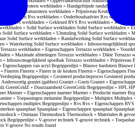
Natuursteen werkbladen » Oppervlaktestructuur
Natuursteen werkblad
fwerking
Natuursteen werkbladen » Handgefrijnde randafwerking
Natuu
eid spoelbak
Natuursteen werkbladen » Prijsniveau
Keukenwerkbladen
den » Nadelen
Rvs werkbladen » Onderhoudsadvies
Rvs werkbladen » 
ructuur
Rvs werkbladen » Gekleurd RVS
Rvs werkbladen » Randafwe
erkbladen » Solid Surface werkbladen
Solid Surface werkbladen » 
es
Solid Surface werkbladen » Uitstraling
Solid Surface werkbladen » 
tuur
Solid Surface werkbladen » Randafwerking
Solid Surface werkbl
den » Waterkering
Solid Surface werkbladen » Inbouwmogelijkheid sp
n
Terrazzo werkbladen » Eigenschappen
Terrazzo werkbladen » Voorde
bladen » Maximale afmetingen
Terrazzo werkbladen » Dikte
Terrazzo 
n » Inbouwmogelijkheid spoelbak
Terrazzo werkbladen » Prijsniveau
B
» Eigenschappen van acryl
Begrippenlijst » Blauwe hardsteen
Blauwe 
t » Fineren
Fineren » Fineer in de keuken
Fineren » Eigenschappen Fin
 Verdieping
Begrippenlijst » Gesinterd productieproces
Gesinterd produ
» Andersoortig graniet (gabbro)
Graniet » Gneis
Graniet » Eigenschapp
idz
GreenGridZ » Duurzaamheid GreenGridz
Begrippenlijst » HPL
HP
rmer
Marmer » Eigenschappen marmer
Marmer » Productie marmer
Beg
amine » Toepassingen melamine
Begrippenlijst » Multiplex
Multiplex 
genschappen multiplex
Begrippenlijst » Rvs
Rvs » Eigenschappen RV
nmerken spaanplaat
Spaanplaat » Eigenschappen spaanplaat
Spaanplaat
moshock » Ontstaan Thermoshock
Thermoshock » Materialen & gevoe
hock
Begrippenlijst » V-groove techniek
V-groove techniek » Toepasbar
ten V-groove
No results found