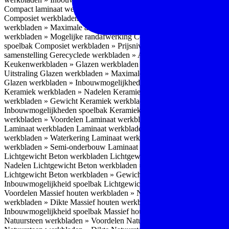
Compact laminaat werkbladen » Kenmerken
Keukenwerkbladen » C
Composiet werkbladen » Eigenschappen
Composiet werkbladen » V
werkbladen » Maximale afmetingen
Composiet werkbladen » Dikte
C
werkbladen » Mogelijke randafwerking
Composiet werkbladen » Wat
spoelbak
Composiet werkbladen » Prijsniveau
Keukenwerkbladen » 
samenstelling
Gerecyclede werkbladen » Aandachtspunten / verdiep
Keukenwerkbladen » Glazen werkbladen
Glazen werkbladen » Eig
Uitstraling
Glazen werkbladen » Maximale afmetingen
Glazen werkb
Glazen werkbladen » Inbouwmogelijkheden spoelbak
Glazen werkbl
Keramiek werkbladen » Nadelen
Keramiek werkbladen » Onderhoud
werkbladen » Gewicht
Keramiek werkbladen » Oppervlaktestructuu
Inbouwmogelijkheden spoelbak
Keramiek werkbladen » Prijsniveau
werkbladen » Voordelen Laminaat werkbladen
Laminaat werkbladen
Laminaat werkbladen
Laminaat werkbladen » Randafwerking
Lamina
werkbladen » Waterkering
Laminaat werkbladen » Afgeronde voork
werkbladen » Semi-onderbouw
Laminaat werkbladen » Opbouw
Lam
Lichtgewicht Beton werkbladen
Lichtgewicht Beton werkbladen » 
Nadelen
Lichtgewicht Beton werkbladen » Onderhoudsadvies
Lichtg
Lichtgewicht Beton werkbladen » Gewicht
Lichtgewicht Beton werk
Inbouwmogelijkheid spoelbak
Lichtgewicht Beton werkbladen » Pri
Voordelen
Massief houten werkbladen » Nadelen
Massief houten we
werkbladen » Dikte
Massief houten werkbladen » Gewicht
Massief h
Inbouwmogelijkheid spoelbak
Massief houten werkbladen » Bijzond
Natuursteen werkbladen » Voordelen
Natuursteen werkbladen » Nad