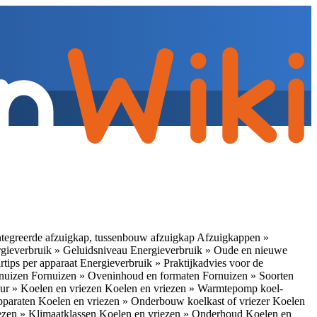
tegreerde afzuigkap, tussenbouw afzuigkap
Afzuigkappen »
gieverbruik » Geluidsniveau
Energieverbruik » Oude en nieuwe
rtips per apparaat
Energieverbruik » Praktijkadvies voor de
rnuizen
Fornuizen » Oveninhoud en formaten
Fornuizen » Soorten
ur » Koelen en vriezen
Koelen en vriezen » Warmtepomp koel-
apparaten
Koelen en vriezen » Onderbouw koelkast of vriezer
Koelen
ezen » Klimaatklassen
Koelen en vriezen » Onderhoud
Koelen en