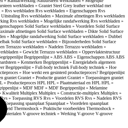
en » Randafwerking
Natuursteen werkbladen » Mogelijke
rsteen werkbladen » Graniet Steel Grey leather werkblad met
 » Rvs werkbladen
Rvs werkbladen » Eigenschappen
Rvs
Uitstraling
Rvs werkbladen » Maximale afmetingen
Rvs werkbladen
rking
Rvs werkbladen » Mogelijke randafwerking
Rvs werkbladen »
Eigenschappen
Solid Surface werkbladen » Voordelen
Solid Surface
Maximale afmetingen
Solid Surface werkbladen » Dikte
Solid Surface
aden » Mogelijke randafwerking
Solid Surface werkbladen » Dubbel
oelbak
Solid Surface werkbladen » Bijzonderheden
Solid Surface
len
Terrazzo werkbladen » Nadelen
Terrazzo werkbladen »
werkbladen » Gewicht
Terrazzo werkbladen » Oppervlaktestructuur
egrippenlijst
Begrippenlijst » ABS
ABS » Eigenschappen ABS
ABS
hardsteen » Kenmerken
Begrippenlijst » Energielabels algemeen
eer
Begrippenlijst » Full-body techniek
Full-body techniek » Hoe
ctieproces » Hoe werkt een gesinterd productieproces?
Begrippenlijst
en graniet
Graniet » Productie graniet
Graniet » Toepassingen graniet
L » Productieproces HPL
HPL » Plaatmateriaal en HPL
HPL »
rippenlijst » MDF
MDF » MDF
Begrippenlijst » Melamine
» Kwaliteit Multiplex
Multiplex » Constructie-multiplex
Multiplex »
S
Rvs » Toepassing RVS
Rvs » Voordelen RVS
Rvs » Nadelen RVS
 » Toepassing spaanplaat
Spaanplaat » Voordelen spaanplaat
ligheid
Thermoshock » Praktische voorbeelden
Thermoshock »
e materialen
V-groove techniek » Werking V-groove
V-groove