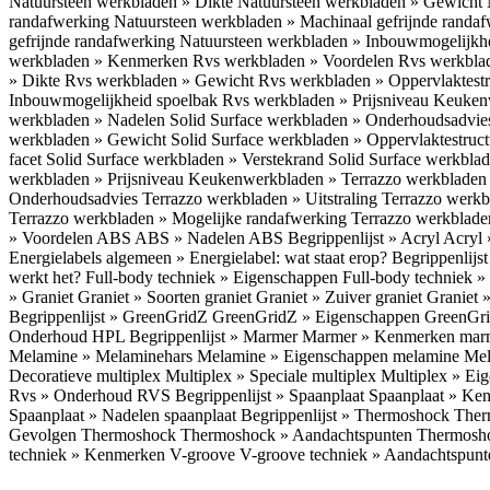
Natuursteen werkbladen » Dikte
Natuursteen werkbladen » Gewicht
randafwerking
Natuursteen werkbladen » Machinaal gefrijnde randa
gefrijnde randafwerking
Natuursteen werkbladen » Inbouwmogelijkh
werkbladen » Kenmerken
Rvs werkbladen » Voordelen
Rvs werkbla
» Dikte
Rvs werkbladen » Gewicht
Rvs werkbladen » Oppervlaktest
Inbouwmogelijkheid spoelbak
Rvs werkbladen » Prijsniveau
Keukenw
werkbladen » Nadelen
Solid Surface werkbladen » Onderhoudsadvi
werkbladen » Gewicht
Solid Surface werkbladen » Oppervlaktestruc
facet
Solid Surface werkbladen » Verstekrand
Solid Surface werkbla
werkbladen » Prijsniveau
Keukenwerkbladen » Terrazzo werkblade
Onderhoudsadvies
Terrazzo werkbladen » Uitstraling
Terrazzo werk
Terrazzo werkbladen » Mogelijke randafwerking
Terrazzo werkblade
» Voordelen ABS
ABS » Nadelen ABS
Begrippenlijst » Acryl
Acryl 
Energielabels algemeen » Energielabel: wat staat erop?
Begrippenlijs
werkt het?
Full-body techniek » Eigenschappen
Full-body techniek »
» Graniet
Graniet » Soorten graniet
Graniet » Zuiver graniet
Graniet 
Begrippenlijst » GreenGridZ
GreenGridZ » Eigenschappen GreenGr
Onderhoud HPL
Begrippenlijst » Marmer
Marmer » Kenmerken ma
Melamine » Melaminehars
Melamine » Eigenschappen melamine
Mel
Decoratieve multiplex
Multiplex » Speciale multiplex
Multiplex » Ei
Rvs » Onderhoud RVS
Begrippenlijst » Spaanplaat
Spaanplaat » Ke
Spaanplaat » Nadelen spaanplaat
Begrippenlijst » Thermoshock
Ther
Gevolgen Thermoshock
Thermoshock » Aandachtspunten Thermos
techniek » Kenmerken V-groove
V-groove techniek » Aandachtspun
Inloggen