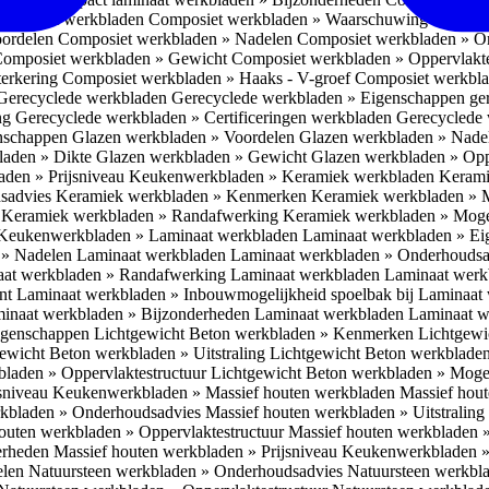
omposiet werkbladen
Composiet werkbladen » Waarschuwing Monteurs:
oordelen
Composiet werkbladen » Nadelen
Composiet werkbladen » O
omposiet werkbladen » Gewicht
Composiet werkbladen » Oppervlakt
erkering
Composiet werkbladen » Haaks - V-groef
Composiet werkbla
Gerecyclede werkbladen
Gerecyclede werkbladen » Eigenschappen ge
ing
Gerecyclede werkbladen » Certificeringen werkbladen
Gerecyclede 
enschappen
Glazen werkbladen » Voordelen
Glazen werkbladen » Nad
laden » Dikte
Glazen werkbladen » Gewicht
Glazen werkbladen » Opp
aden » Prijsniveau
Keukenwerkbladen » Keramiek werkbladen
Kerami
sadvies
Keramiek werkbladen » Kenmerken
Keramiek werkbladen » 
r
Keramiek werkbladen » Randafwerking
Keramiek werkbladen » Moge
Keukenwerkbladen » Laminaat werkbladen
Laminaat werkbladen » E
 » Nadelen Laminaat werkbladen
Laminaat werkbladen » Onderhoudsa
at werkbladen » Randafwerking Laminaat werkbladen
Laminaat wer
ant
Laminaat werkbladen » Inbouwmogelijkheid spoelbak bij Laminaat
inaat werkbladen » Bijzonderheden Laminaat werkbladen
Laminaat w
Eigenschappen
Lichtgewicht Beton werkbladen » Kenmerken
Lichtgewi
ewicht Beton werkbladen » Uitstraling
Lichtgewicht Beton werkblade
bladen » Oppervlaktestructuur
Lichtgewicht Beton werkbladen » Moge
jsniveau
Keukenwerkbladen » Massief houten werkbladen
Massief hou
rkbladen » Onderhoudsadvies
Massief houten werkbladen » Uitstraling
outen werkbladen » Oppervlaktestructuur
Massief houten werkbladen 
erheden
Massief houten werkbladen » Prijsniveau
Keukenwerkbladen »
elen
Natuursteen werkbladen » Onderhoudsadvies
Natuursteen werkbla