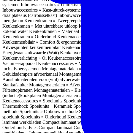
systemen
Inbouwaccessoires » Uittrekbare ladesystemen
Inbouwacces
Inbouwaccessoires » Kast-uittrek-systemen
Inbouwaccessoires » Hoe
draaiplateaus (carrousselkast)
Inbouwaccessoires » Onderhoud
Keuke
mengkraan
Keukenkranen » Tweegreepskraan
Keukenkranen » Touc
Keukenkranen » Met uittrekbare uitloop
Keukenkranen » Gefilterd w
kokend water
Keukenkranen » Materiaal
Keukenkranen » Pvd Techn
Keukenkranen » Onderhoud
Keukenaccessoires » Keukenmeubilair
Keukenmeubilair » Comfort & ergonomie
Keukenmeubilair » Design
Adviespunten keukenmeubilair
Keukenaccessoires » Keukenverlicht
Energie/aansluitwaarde (Watt)
Keukenverlichting » Leddriver
Keuken
Keukenverlichting » Qi
Keukenaccessoires » Losse keukenapparate
Vacumeerapparaat
Keukenaccessoires » Montagematerialen
Montagem
luchtafvoersystemen
Montagematerialen » Flexibele (ronde) afvoers
Geluidsdempers afvoerkanaal
Montagematerialen » Aansluitmaterial
Aansluitmaterialen voor (vuil) afvoerwater sifons
Montagematerialen 
Stankafsluiter
Montagematerialen » Afvoerpluggen t.b.v. spoelunits
M
Filterstopkranen
Montagematerialen » Elektra aansluitmateriaal
Monta
(inductie)kookplaten
Montagematerialen » Combiregelaar
Montagemat
Keukenaccessoires » Spoelunits
Spoelunits » Types/soorten
Spoelunit
Thermoshock
Spoelunits » Keramiek
Spoelunits » Tegelbakken
Spoel
methode
Spoelunits » Opbouw methode
Spoelunits » Onderbouw m
spoelunit
Spoelunits » Onderhoud
Keukenwerkbladen
Keukenwerkbl
laminaat werkbladen
Compact laminaat werkbladen » Nadelen Compa
Onderhoudsadvies Compact laminaat
Compact laminaat werkbladen »
werkbladen » Inbouwmogelijkheid spoelbak Compact laminaat werk