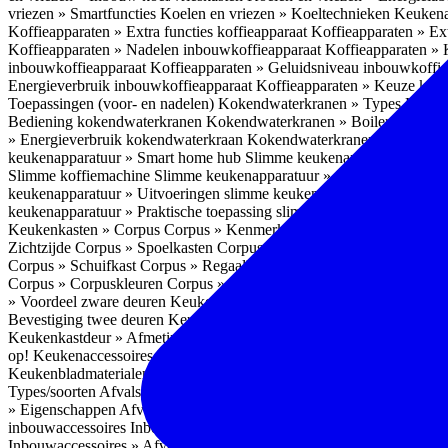
vriezen » Smartfuncties
Koelen en vriezen » Koeltechnieken
Keukena
Koffieapparaten » Extra functies koffieapparaat
Koffieapparaten » Ext
Koffieapparaten » Nadelen inbouwkoffieapparaat
Koffieapparaten »
inbouwkoffieapparaat
Koffieapparaten » Geluidsniveau inbouwkoffi
Energieverbruik inbouwkoffieapparaat
Koffieapparaten » Keuze koff
Toepassingen (voor- en nadelen)
Kokendwaterkranen » Types
Kokend
Bediening kokendwaterkranen
Kokendwaterkranen » Boilers koken
» Energieverbruik kokendwaterkraan
Kokendwaterkranen » Onderho
keukenapparatuur » Smart home hub
Slimme keukenapparatuur » Sl
Slimme koffiemachine
Slimme keukenapparatuur » Slimme stekker
S
keukenapparatuur » Uitvoeringen slimme keukenapparatuur
Slimme k
keukenapparatuur » Praktische toepassing slimme keukenapparatuur
Keukenkasten » Corpus
Corpus » Kenmerken
Corpus » Materiaal C
Zichtzijde
Corpus » Spoelkasten
Corpus » Soorten keukenkasten
Cor
Corpus » Schuifkast
Corpus » Regaalkast
Corpus » Afwijkend corpu
Corpus » Corpuskleuren
Corpus » Corpus in kleur
Corpus » Voordeel
» Voordeel zware deuren
Keukenkasten » Kastindeling
Keukenkaste
Bevestiging twee deuren
Keukenkastdeur » Vaatwasserdeur
Keukenka
Keukenkastdeur » Afmetingen
Keukenkastdeur » Hoogte front
Keuke
op!
Keukenaccessoires
Keukenaccessoires » Achterwanden
Achterwa
Keukenbladmaterialen als achterwand
Achterwanden » Hittebestendi
Types/soorten
Afvalsystemen » Installatie
Afvalsystemen » Inbouw i
» Eigenschappen
Afvalsystemen » Inhoud
Afvalsystemen » Energie
A
inbouwaccessoires
Inbouwaccessoires » Bestek- en ladeindelingen vo
Inbouwaccessoires » Afvalsystemen
Inbouwaccessoires » Inbouw korv