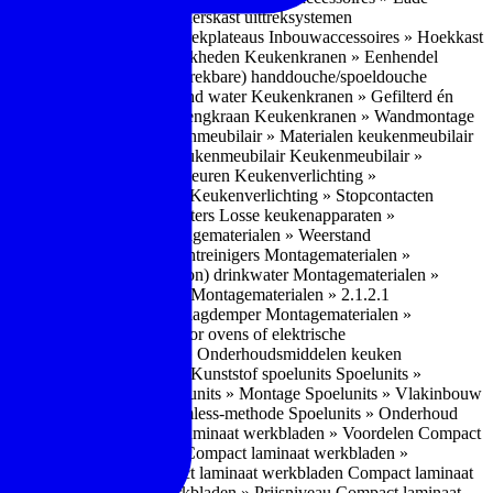
bouwaccessoires » Apothekerskast uittreksystemen
ccessoires » Hoekkast uittrekplateaus
Inbouwaccessoires » Hoekkast
ranen » Bedieningsmogelijkheden
Keukenkranen » Eenhendel
es
Keukenkranen » Met (uitrekbare) handdouche/spoeldouche
egen
Keukenkranen » Kokend water
Keukenkranen » Gefilterd én
age
Keukenkranen » Bladmengkraan
Keukenkranen » Wandmontage
illende meubeltypen
Keukenmeubilair » Materialen keukenmeubilair
bilair » Duurzaamheid keukenmeubilair
Keukenmeubilair »
Keukenverlichting » Lichtkleuren
Keukenverlichting »
verlichting » Dimbaarheid
Keukenverlichting » Stopcontacten
» Plintverwarming/plintheaters
Losse keukenapparaten »
 Luchtafvoersystemen
Montagematerialen » Weerstand
en
Montagematerialen » Luchtreinigers
Montagematerialen »
nsluitmateriaal voor (schoon) drinkwater
Montagematerialen »
steem van lades en deuren
Montagematerialen » 2.1.2.1
ontagematerialen » Waterslagdemper
Montagematerialen »
agematerialen » Kabels voor ovens of elektrische
erialen
Montagematerialen » Onderhoudsmiddelen keuken
 2.2 Kunststof
Spoelunits » Kunststof spoelunits
Spoelunits »
 » Montage spoelunit
Spoelunits » Montage
Spoelunits » Vlakinbouw
uw methode
Spoelunits » Rimless-methode
Spoelunits » Onderhoud
» Eigenschappen
Compact laminaat werkbladen » Voordelen Compact
ssief laminaat werkbladen
Compact laminaat werkbladen »
ijke randafwerking Compact laminaat werkbladen
Compact laminaat
naat
Compact laminaat werkbladen » Prijsniveau Compact laminaat