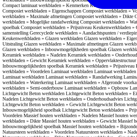
Compact laminaat werkbladen » Kenmerken
Keukenwerkbladen » C
Composiet werkbladen » Eigenschappen
Composiet werkbladen » V
werkbladen » Maximale afmetingen
Composiet werkbladen » Dikte
C
werkbladen » Mogelijke randafwerking
Composiet werkbladen » Wat
spoelbak
Composiet werkbladen » Prijsniveau
Keukenwerkbladen » 
samenstelling
Gerecyclede werkbladen » Aandachtspunten / verdiep
Keukenwerkbladen » Glazen werkbladen
Glazen werkbladen » Eig
Uitstraling
Glazen werkbladen » Maximale afmetingen
Glazen werkb
Glazen werkbladen » Inbouwmogelijkheden spoelbak
Glazen werkbl
Keramiek werkbladen » Nadelen
Keramiek werkbladen » Onderhoud
werkbladen » Gewicht
Keramiek werkbladen » Oppervlaktestructuu
Inbouwmogelijkheden spoelbak
Keramiek werkbladen » Prijsniveau
werkbladen » Voordelen Laminaat werkbladen
Laminaat werkbladen
Laminaat werkbladen
Laminaat werkbladen » Randafwerking
Lamina
werkbladen » Waterkering
Laminaat werkbladen » Afgeronde voork
werkbladen » Semi-onderbouw
Laminaat werkbladen » Opbouw
Lam
Lichtgewicht Beton werkbladen
Lichtgewicht Beton werkbladen » 
Nadelen
Lichtgewicht Beton werkbladen » Onderhoudsadvies
Lichtg
Lichtgewicht Beton werkbladen » Gewicht
Lichtgewicht Beton werk
Inbouwmogelijkheid spoelbak
Lichtgewicht Beton werkbladen » Pri
Voordelen
Massief houten werkbladen » Nadelen
Massief houten we
werkbladen » Dikte
Massief houten werkbladen » Gewicht
Massief h
Inbouwmogelijkheid spoelbak
Massief houten werkbladen » Bijzond
Natuursteen werkbladen » Voordelen
Natuursteen werkbladen » Nad