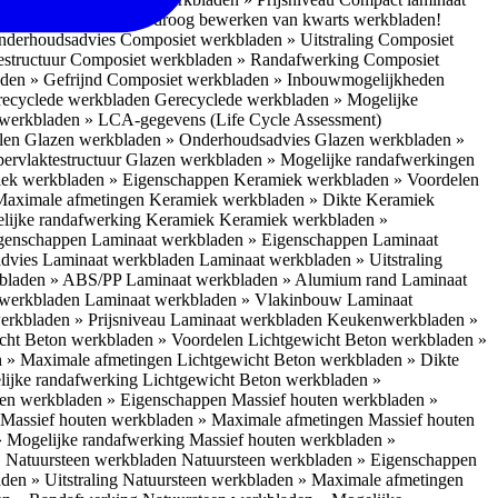
 bescherm je bij het droog bewerken van kwarts werkbladen!
nderhoudsadvies
Composiet werkbladen » Uitstraling
Composiet
estructuur
Composiet werkbladen » Randafwerking
Composiet
den » Gefrijnd
Composiet werkbladen » Inbouwmogelijkheden
recyclede werkbladen
Gerecyclede werkbladen » Mogelijke
werkbladen » LCA-gegevens (Life Cycle Assessment)
elen
Glazen werkbladen » Onderhoudsadvies
Glazen werkbladen »
ervlaktestructuur
Glazen werkbladen » Mogelijke randafwerkingen
ek werkbladen » Eigenschappen
Keramiek werkbladen » Voordelen
Maximale afmetingen
Keramiek werkbladen » Dikte
Keramiek
lijke randafwerking Keramiek
Keramiek werkbladen »
igenschappen
Laminaat werkbladen » Eigenschappen
Laminaat
dvies Laminaat werkbladen
Laminaat werkbladen » Uitstraling
kbladen » ABS/PP
Laminaat werkbladen » Alumium rand
Laminaat
 werkbladen
Laminaat werkbladen » Vlakinbouw
Laminaat
erkbladen » Prijsniveau Laminaat werkbladen
Keukenwerkbladen »
cht Beton werkbladen » Voordelen
Lichtgewicht Beton werkbladen »
n » Maximale afmetingen
Lichtgewicht Beton werkbladen » Dikte
lijke randafwerking
Lichtgewicht Beton werkbladen »
ten werkbladen » Eigenschappen
Massief houten werkbladen »
Massief houten werkbladen » Maximale afmetingen
Massief houten
» Mogelijke randafwerking
Massief houten werkbladen »
 Natuursteen werkbladen
Natuursteen werkbladen » Eigenschappen
den » Uitstraling
Natuursteen werkbladen » Maximale afmetingen