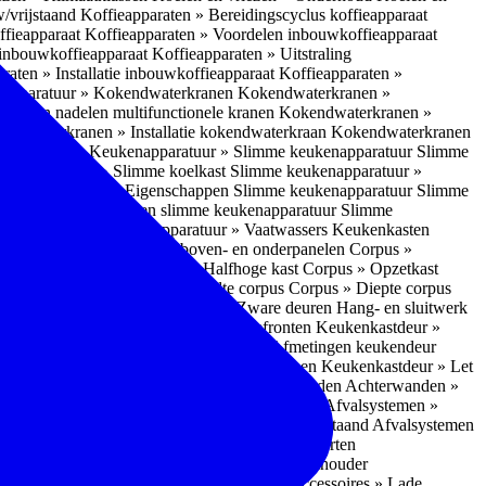
w/vrijstaand
Koffieapparaten » Bereidingscyclus koffieapparaat
ffieapparaat
Koffieapparaten » Voordelen inbouwkoffieapparaat
 inbouwkoffieapparaat
Koffieapparaten » Uitstraling
raten » Installatie inbouwkoffieapparaat
Koffieapparaten »
apparatuur » Kokendwaterkranen
Kokendwaterkranen »
or- en nadelen multifunctionele kranen
Kokendwaterkranen »
endwaterkranen » Installatie kokendwaterkraan
Kokendwaterkranen
tuur » Ovens
Keukenapparatuur » Slimme keukenapparatuur
Slimme
kenapparatuur » Slimme koelkast
Slimme keukenapparatuur »
ukenapparatuur » Eigenschappen Slimme keukenapparatuur
Slimme
napparatuur » Nadelen slimme keukenapparatuur
Slimme
ukenapparatuur
Keukenapparatuur » Vaatwassers
Keukenkasten
n
Corpus » Buitenkant zij-, boven- en onderpanelen
Corpus »
Corpus » Hoge kast
Corpus » Halfhoge kast
Corpus » Opzetkast
» Hoogte corpus
Corpus » Breedte corpus
Corpus » Diepte corpus
rk » Nadelen
Hang- en sluitwerk » Zware deuren
Hang- en sluitwerk
eukenkastdeur » Soorten deur- en ladefronten
Keukenkastdeur »
ur » Glijbevestiging
Keukenkastdeur » Afmetingen keukendeur
eur » Maatwerk
Keukenkastdeur » Deurgrepen
Keukenkastdeur » Let
terwanden
Achterwanden » Nadelen achterwanden
Achterwanden »
itstraling
Keukenaccessoires » Afvalsystemen
Afvalsystemen »
 » Inbouw in de spoelunit
Afvalsystemen » Vrijstaand
Afvalsystemen
s » Inbouwaccessoires
Inbouwaccessoires » Soorten
ade indelingen
Inbouwaccessoires » Handdoekhouder
nbouwaccessoires » Fire Safety Kit
Inbouwaccessoires » Lade