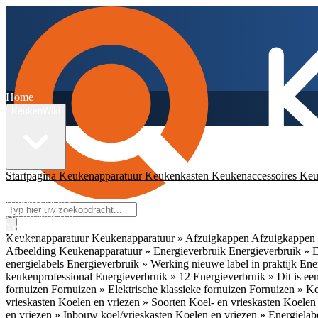
Home
KeukenWiki
Startpagina
Keukenapparatuur
Keukenkasten
Keukenaccessoires
Keu
App
Ambassadeurs
Nieuwsbrieven
Veelgestelde vragen
Keukenapparatuur
Keukenapparatuur » Afzuigkappen
Afzuigkappen 
Contact
Afbeelding
Keukenapparatuur » Energieverbruik
Energieverbruik » 
energielabels
Energieverbruik » Werking nieuwe label in praktijk
Ener
keukenprofessional
Energieverbruik » 12
Energieverbruik » Dit is een
fornuizen
Fornuizen » Elektrische klassieke fornuizen
Fornuizen » K
vrieskasten
Koelen en vriezen » Soorten Koel- en vrieskasten
Koelen 
en vriezen » Inbouw koel/vrieskasten
Koelen en vriezen » Energielab