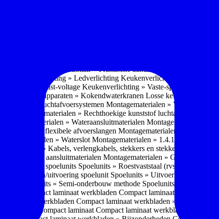
soires » Kast systemen
Inbouwaccessoires » Kast-inbouw-systemen
In
kkast systemen
Inbouwaccessoires » Hoekkast uittreksystemen
Inbouwa
naccessoires » Keukenkranen
Keukenkranen » Types/soorten
Keukenk
h kraan
Keukenkranen » Infrarood kraan
Keukenkranen » Extra functi
ater
Keukenkranen » Gekoeld water
Keukenkranen » Koolzuur toevo
iek (pvd)
Keukenkranen » Vorm Keukenkraan
Keukenkranen » Mont
Keukenmeubilair » Wat is keukenmeubilair?
Keukenmeubilair » Versch
trends 2026
Keukenmeubilair » Praktische aandachtspunten
Keukenmeu
ing
Keukenverlichting » Ledverlichting
Keukenverlichting » Installatie
verlichting » Vast-voltage
Keukenverlichting » Vaste-spanning
Keuken
n
Losse keukenapparaten » Kokendwaterkranen
Losse keukenapparaten 
aterialen » Luchtafvoersystemen
Montagematerialen » Verschillende
langen
Montagematerialen » Rechthoekige kunststof luchtafvoersystem
en
Montagematerialen » Wateraansluitmaterialen
Montagematerialen » Aa
» 1.2.1 Ronde flexibele afvoerslangen
Montagematerialen » Dempingsy
ontagematerialen » Waterslot
Montagematerialen » 1.4.1 Plasmafilter
M
gematerialen » Kabels, verlengkabels, stekkers en stekkerblokken
Mont
erialen » Gas aansluitmaterialen
Montagematerialen » Gasaansluitmat
s » Materialen spoelunits
Spoelunits » Roestvaststaal (rvs)
Spoelunits »
units » Design/uitvoering spoelunit
Spoelunits » Uitvoering
Spoelunits
ethode
Spoelunits » Semi-onderbouw methode
Spoelunits » Tussenbo
aden » Compact laminaat werkbladen
Compact laminaat werkbladen 
ct laminaat werkbladen
Compact laminaat werkbladen » Nanotech ma
 Uitstraling Compact laminaat
Compact laminaat werkbladen » Mogel
bladen
Compact laminaat werkbladen » Bijzonderheden Compact lami