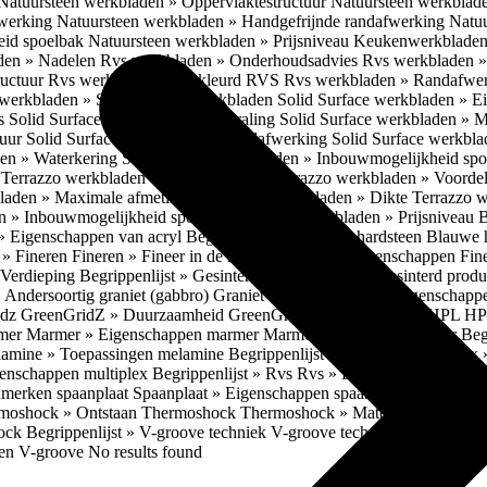
Natuursteen werkbladen » Oppervlaktestructuur
Natuursteen werkblad
fwerking
Natuursteen werkbladen » Handgefrijnde randafwerking
Natuu
eid spoelbak
Natuursteen werkbladen » Prijsniveau
Keukenwerkbladen
den » Nadelen
Rvs werkbladen » Onderhoudsadvies
Rvs werkbladen » 
ructuur
Rvs werkbladen » Gekleurd RVS
Rvs werkbladen » Randafwe
erkbladen » Solid Surface werkbladen
Solid Surface werkbladen » 
es
Solid Surface werkbladen » Uitstraling
Solid Surface werkbladen » 
tuur
Solid Surface werkbladen » Randafwerking
Solid Surface werkbl
den » Waterkering
Solid Surface werkbladen » Inbouwmogelijkheid sp
n
Terrazzo werkbladen » Eigenschappen
Terrazzo werkbladen » Voorde
bladen » Maximale afmetingen
Terrazzo werkbladen » Dikte
Terrazzo 
n » Inbouwmogelijkheid spoelbak
Terrazzo werkbladen » Prijsniveau
B
» Eigenschappen van acryl
Begrippenlijst » Blauwe hardsteen
Blauwe 
t » Fineren
Fineren » Fineer in de keuken
Fineren » Eigenschappen Fin
 Verdieping
Begrippenlijst » Gesinterd productieproces
Gesinterd produ
» Andersoortig graniet (gabbro)
Graniet » Gneis
Graniet » Eigenschapp
idz
GreenGridZ » Duurzaamheid GreenGridz
Begrippenlijst » HPL
HP
rmer
Marmer » Eigenschappen marmer
Marmer » Productie marmer
Beg
amine » Toepassingen melamine
Begrippenlijst » Multiplex
Multiplex 
genschappen multiplex
Begrippenlijst » Rvs
Rvs » Eigenschappen RV
nmerken spaanplaat
Spaanplaat » Eigenschappen spaanplaat
Spaanplaat
moshock » Ontstaan Thermoshock
Thermoshock » Materialen & gevoe
hock
Begrippenlijst » V-groove techniek
V-groove techniek » Toepasbar
ten V-groove
No results found