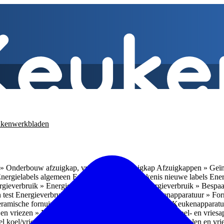
kenwerkbladen
» Onderbouw afzuigkap, vrijhangende afzuigkap
Afzuigkappen » Geïn
Energielabels algemeen
Energieverbruik » Betekenis nieuwe labels
Ener
gieverbruik » Energieverbruik in de praktijk
Energieverbruik » Bespaa
 test
Energieverbruik » 1
Energieverbruik » 5
Keukenapparatuur » Fo
eramische fornuizen
Keukenapparatuur » Inbouwlades
Keukenapparatu
en vriezen » Nismaten
Koelen en vriezen » Vrijstaande koel- en vries
el koel/vrieskasten
Koelen en vriezen » LED-verlichting
Koelen en vri