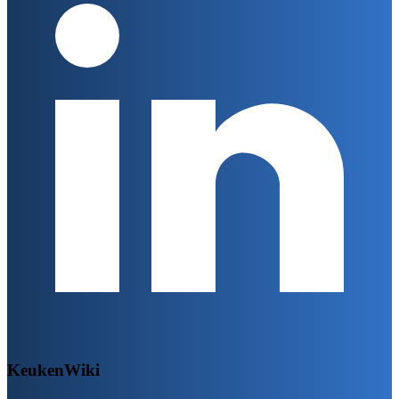
KeukenWiki