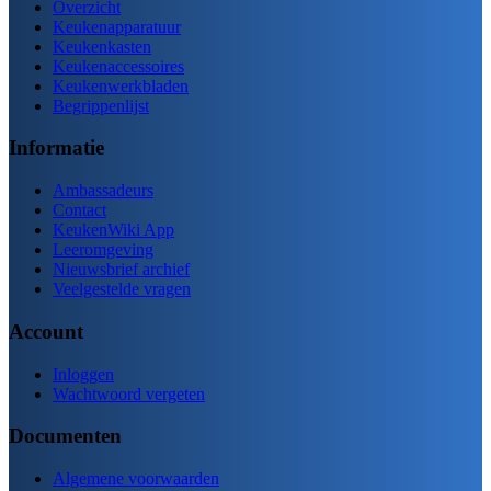
Overzicht
Keukenapparatuur
Keukenkasten
Keukenaccessoires
Keukenwerkbladen
Begrippenlijst
Informatie
Ambassadeurs
Contact
KeukenWiki App
Leeromgeving
Nieuwsbrief archief
Veelgestelde vragen
Account
Inloggen
Wachtwoord vergeten
Documenten
Algemene voorwaarden