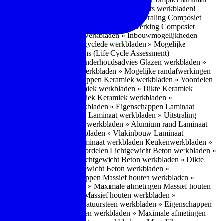
 bescherm je bij het droog bewerken van kwarts werkbladen!
nderhoudsadvies
Composiet werkbladen » Uitstraling
Composiet
estructuur
Composiet werkbladen » Randafwerking
Composiet
den » Gefrijnd
Composiet werkbladen » Inbouwmogelijkheden
recyclede werkbladen
Gerecyclede werkbladen » Mogelijke
werkbladen » LCA-gegevens (Life Cycle Assessment)
elen
Glazen werkbladen » Onderhoudsadvies
Glazen werkbladen »
ervlaktestructuur
Glazen werkbladen » Mogelijke randafwerkingen
ek werkbladen » Eigenschappen
Keramiek werkbladen » Voordelen
Maximale afmetingen
Keramiek werkbladen » Dikte
Keramiek
lijke randafwerking Keramiek
Keramiek werkbladen »
igenschappen
Laminaat werkbladen » Eigenschappen
Laminaat
dvies Laminaat werkbladen
Laminaat werkbladen » Uitstraling
kbladen » ABS/PP
Laminaat werkbladen » Alumium rand
Laminaat
 werkbladen
Laminaat werkbladen » Vlakinbouw
Laminaat
erkbladen » Prijsniveau Laminaat werkbladen
Keukenwerkbladen »
cht Beton werkbladen » Voordelen
Lichtgewicht Beton werkbladen »
n » Maximale afmetingen
Lichtgewicht Beton werkbladen » Dikte
lijke randafwerking
Lichtgewicht Beton werkbladen »
ten werkbladen » Eigenschappen
Massief houten werkbladen »
Massief houten werkbladen » Maximale afmetingen
Massief houten
» Mogelijke randafwerking
Massief houten werkbladen »
 Natuursteen werkbladen
Natuursteen werkbladen » Eigenschappen
den » Uitstraling
Natuursteen werkbladen » Maximale afmetingen