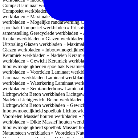
Compact laminaat werkbladen » Kenmerken
Keukenwerkbladen » C
Composiet werkbladen » Eigenschappen
Composiet werkbladen » V
werkbladen » Maximale afmetingen
Composiet werkbladen » Dikte
C
werkbladen » Mogelijke randafwerking
Composiet werkbladen » Wat
spoelbak
Composiet werkbladen » Prijsniveau
Keukenwerkbladen » 
samenstelling
Gerecyclede werkbladen » Aandachtspunten / verdiep
Keukenwerkbladen » Glazen werkbladen
Glazen werkbladen » Eig
Uitstraling
Glazen werkbladen » Maximale afmetingen
Glazen werkb
Glazen werkbladen » Inbouwmogelijkheden spoelbak
Glazen werkbl
Keramiek werkbladen » Nadelen
Keramiek werkbladen » Onderhoud
werkbladen » Gewicht
Keramiek werkbladen » Oppervlaktestructuu
Inbouwmogelijkheden spoelbak
Keramiek werkbladen » Prijsniveau
werkbladen » Voordelen Laminaat werkbladen
Laminaat werkbladen
Laminaat werkbladen
Laminaat werkbladen » Randafwerking
Lamina
werkbladen » Waterkering
Laminaat werkbladen » Afgeronde voork
werkbladen » Semi-onderbouw
Laminaat werkbladen » Opbouw
Lam
Lichtgewicht Beton werkbladen
Lichtgewicht Beton werkbladen » 
Nadelen
Lichtgewicht Beton werkbladen » Onderhoudsadvies
Lichtg
Lichtgewicht Beton werkbladen » Gewicht
Lichtgewicht Beton werk
Inbouwmogelijkheid spoelbak
Lichtgewicht Beton werkbladen » Pri
Voordelen
Massief houten werkbladen » Nadelen
Massief houten we
werkbladen » Dikte
Massief houten werkbladen » Gewicht
Massief h
Inbouwmogelijkheid spoelbak
Massief houten werkbladen » Bijzond
Natuursteen werkbladen » Voordelen
Natuursteen werkbladen » Nad