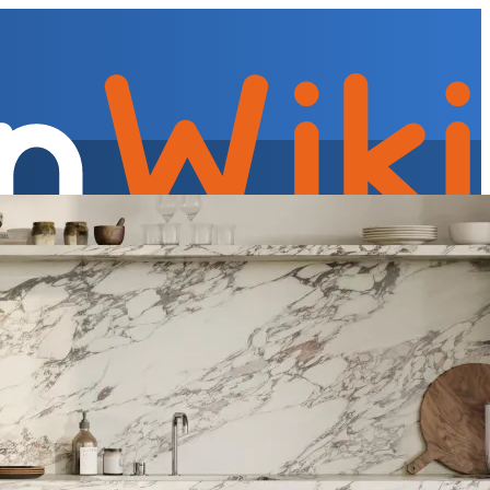
tegreerde afzuigkap, tussenbouw afzuigkap
Afzuigkappen »
gieverbruik » Geluidsniveau
Energieverbruik » Oude en nieuwe
rtips per apparaat
Energieverbruik » Praktijkadvies voor de
rnuizen
Fornuizen » Oveninhoud en formaten
Fornuizen » Soorten
ur » Koelen en vriezen
Koelen en vriezen » Warmtepomp koel-
apparaten
Koelen en vriezen » Onderbouw koelkast of vriezer
Koelen
ezen » Klimaatklassen
Koelen en vriezen » Onderhoud
Koelen en