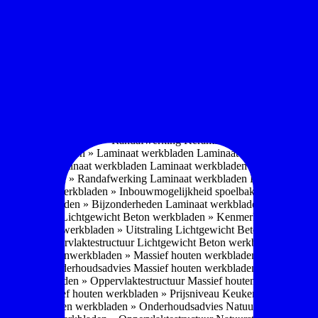
omposiet werkbladen
Composiet werkbladen » Waarschuwing Monteurs:
oordelen
Composiet werkbladen » Nadelen
Composiet werkbladen » O
omposiet werkbladen » Gewicht
Composiet werkbladen » Oppervlakt
erkering
Composiet werkbladen » Haaks - V-groef
Composiet werkbla
Gerecyclede werkbladen
Gerecyclede werkbladen » Eigenschappen ge
ing
Gerecyclede werkbladen » Certificeringen werkbladen
Gerecyclede 
enschappen
Glazen werkbladen » Voordelen
Glazen werkbladen » Nad
laden » Dikte
Glazen werkbladen » Gewicht
Glazen werkbladen » Opp
aden » Prijsniveau
Keukenwerkbladen » Keramiek werkbladen
Kerami
sadvies
Keramiek werkbladen » Kenmerken
Keramiek werkbladen » 
r
Keramiek werkbladen » Randafwerking
Keramiek werkbladen » Moge
Keukenwerkbladen » Laminaat werkbladen
Laminaat werkbladen » E
 » Nadelen Laminaat werkbladen
Laminaat werkbladen » Onderhoudsa
at werkbladen » Randafwerking Laminaat werkbladen
Laminaat wer
ant
Laminaat werkbladen » Inbouwmogelijkheid spoelbak bij Laminaat
inaat werkbladen » Bijzonderheden Laminaat werkbladen
Laminaat w
Eigenschappen
Lichtgewicht Beton werkbladen » Kenmerken
Lichtgewi
ewicht Beton werkbladen » Uitstraling
Lichtgewicht Beton werkblade
bladen » Oppervlaktestructuur
Lichtgewicht Beton werkbladen » Moge
jsniveau
Keukenwerkbladen » Massief houten werkbladen
Massief hou
rkbladen » Onderhoudsadvies
Massief houten werkbladen » Uitstraling
outen werkbladen » Oppervlaktestructuur
Massief houten werkbladen 
erheden
Massief houten werkbladen » Prijsniveau
Keukenwerkbladen »
elen
Natuursteen werkbladen » Onderhoudsadvies
Natuursteen werkbla