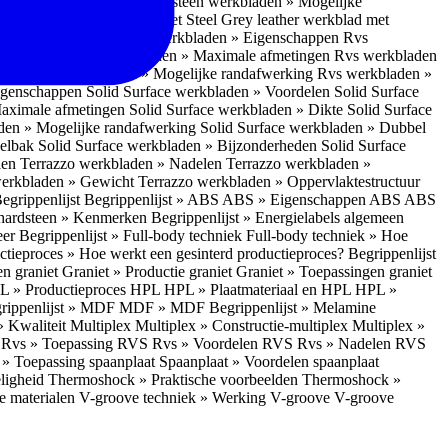
en » Randafwerking
Natuursteen werkbladen » Mogelijke
rsteen werkbladen » Graniet Steel Grey leather werkblad met
 » Rvs werkbladen
Rvs werkbladen » Eigenschappen
Rvs
Uitstraling
Rvs werkbladen » Maximale afmetingen
Rvs werkbladen
rking
Rvs werkbladen » Mogelijke randafwerking
Rvs werkbladen »
Eigenschappen
Solid Surface werkbladen » Voordelen
Solid Surface
Maximale afmetingen
Solid Surface werkbladen » Dikte
Solid Surface
aden » Mogelijke randafwerking
Solid Surface werkbladen » Dubbel
oelbak
Solid Surface werkbladen » Bijzonderheden
Solid Surface
len
Terrazzo werkbladen » Nadelen
Terrazzo werkbladen »
werkbladen » Gewicht
Terrazzo werkbladen » Oppervlaktestructuur
egrippenlijst
Begrippenlijst » ABS
ABS » Eigenschappen ABS
ABS
hardsteen » Kenmerken
Begrippenlijst » Energielabels algemeen
eer
Begrippenlijst » Full-body techniek
Full-body techniek » Hoe
ctieproces » Hoe werkt een gesinterd productieproces?
Begrippenlijst
en graniet
Graniet » Productie graniet
Graniet » Toepassingen graniet
L » Productieproces HPL
HPL » Plaatmateriaal en HPL
HPL »
rippenlijst » MDF
MDF » MDF
Begrippenlijst » Melamine
» Kwaliteit Multiplex
Multiplex » Constructie-multiplex
Multiplex »
S
Rvs » Toepassing RVS
Rvs » Voordelen RVS
Rvs » Nadelen RVS
 » Toepassing spaanplaat
Spaanplaat » Voordelen spaanplaat
ligheid
Thermoshock » Praktische voorbeelden
Thermoshock »
e materialen
V-groove techniek » Werking V-groove
V-groove