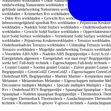
Natuursteen werkbladen » Dikte
Natuursteen werkbladen » Gewicht
randafwerking
Natuursteen werkbladen » Machinaal gefrijnde randa
gefrijnde randafwerking
Natuursteen werkbladen » Inbouwmogelijkh
werkbladen » Kenmerken
Rvs werkbladen » Voordelen
Rvs werkbla
» Dikte
Rvs werkbladen » Gewicht
Rvs werkbladen » Oppervlaktest
Inbouwmogelijkheid spoelbak
Rvs werkbladen » Prijsniveau
Keukenw
werkbladen » Nadelen
Solid Surface werkbladen » Onderhoudsadvi
werkbladen » Gewicht
Solid Surface werkbladen » Oppervlaktestruc
facet
Solid Surface werkbladen » Verstekrand
Solid Surface werkbla
werkbladen » Prijsniveau
Keukenwerkbladen » Terrazzo werkblade
Onderhoudsadvies
Terrazzo werkbladen » Uitstraling
Terrazzo werk
Terrazzo werkbladen » Mogelijke randafwerking
Terrazzo werkblade
» Voordelen ABS
ABS » Nadelen ABS
Begrippenlijst » Acryl
Acryl 
Energielabels algemeen » Energielabel: wat staat erop?
Begrippenlijs
werkt het?
Full-body techniek » Eigenschappen
Full-body techniek »
» Graniet
Graniet » Soorten graniet
Graniet » Zuiver graniet
Graniet 
Begrippenlijst » GreenGridZ
GreenGridZ » Eigenschappen GreenGr
Onderhoud HPL
Begrippenlijst » Marmer
Marmer » Kenmerken ma
Melamine » Melaminehars
Melamine » Eigenschappen melamine
Mel
Decoratieve multiplex
Multiplex » Speciale multiplex
Multiplex » Ei
Rvs » Onderhoud RVS
Begrippenlijst » Spaanplaat
Spaanplaat » Ke
Spaanplaat » Nadelen spaanplaat
Begrippenlijst » Thermoshock
Ther
Gevolgen Thermoshock
Thermoshock » Aandachtspunten Thermos
techniek » Kenmerken V-groove
V-groove techniek » Aandachtspun
Inloggen