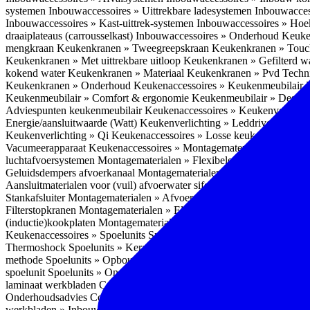
systemen
Inbouwaccessoires » Uittrekbare ladesystemen
Inbouwacces
Inbouwaccessoires » Kast-uittrek-systemen
Inbouwaccessoires » Hoe
draaiplateaus (carrousselkast)
Inbouwaccessoires » Onderhoud
Keuke
mengkraan
Keukenkranen » Tweegreepskraan
Keukenkranen » Touc
Keukenkranen » Met uittrekbare uitloop
Keukenkranen » Gefilterd w
kokend water
Keukenkranen » Materiaal
Keukenkranen » Pvd Techn
Keukenkranen » Onderhoud
Keukenaccessoires » Keukenmeubilair
Keukenmeubilair » Comfort & ergonomie
Keukenmeubilair » Design
Adviespunten keukenmeubilair
Keukenaccessoires » Keukenverlicht
Energie/aansluitwaarde (Watt)
Keukenverlichting » Leddriver
Keuken
Keukenverlichting » Qi
Keukenaccessoires » Losse keukenapparate
Vacumeerapparaat
Keukenaccessoires » Montagematerialen
Montagem
luchtafvoersystemen
Montagematerialen » Flexibele (ronde) afvoers
Geluidsdempers afvoerkanaal
Montagematerialen » Aansluitmaterial
Aansluitmaterialen voor (vuil) afvoerwater sifons
Montagematerialen 
Stankafsluiter
Montagematerialen » Afvoerpluggen t.b.v. spoelunits
M
Filterstopkranen
Montagematerialen » Elektra aansluitmateriaal
Monta
(inductie)kookplaten
Montagematerialen » Combiregelaar
Montagemat
Keukenaccessoires » Spoelunits
Spoelunits » Types/soorten
Spoelunit
Thermoshock
Spoelunits » Keramiek
Spoelunits » Tegelbakken
Spoel
methode
Spoelunits » Opbouw methode
Spoelunits » Onderbouw m
spoelunit
Spoelunits » Onderhoud
Keukenwerkbladen
Keukenwerkbl
laminaat werkbladen
Compact laminaat werkbladen » Nadelen Compa
Onderhoudsadvies Compact laminaat
Compact laminaat werkbladen »
werkbladen » Inbouwmogelijkheid spoelbak Compact laminaat werk