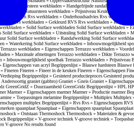
Natuursteen werkbladen » Oppervlaktestructuur
Natuursteen werkblad
fwerking
Natuursteen werkbladen » Handgefrijnde randafwerking
Natuu
eid spoelbak
Natuursteen werkbladen » Prijsniveau
Keukenwerkbladen
den » Nadelen
Rvs werkbladen » Onderhoudsadvies
Rvs werkbladen » 
ructuur
Rvs werkbladen » Gekleurd RVS
Rvs werkbladen » Randafwe
erkbladen » Solid Surface werkbladen
Solid Surface werkbladen » 
es
Solid Surface werkbladen » Uitstraling
Solid Surface werkbladen » 
tuur
Solid Surface werkbladen » Randafwerking
Solid Surface werkbl
den » Waterkering
Solid Surface werkbladen » Inbouwmogelijkheid sp
n
Terrazzo werkbladen » Eigenschappen
Terrazzo werkbladen » Voorde
bladen » Maximale afmetingen
Terrazzo werkbladen » Dikte
Terrazzo 
n » Inbouwmogelijkheid spoelbak
Terrazzo werkbladen » Prijsniveau
B
» Eigenschappen van acryl
Begrippenlijst » Blauwe hardsteen
Blauwe 
t » Fineren
Fineren » Fineer in de keuken
Fineren » Eigenschappen Fin
 Verdieping
Begrippenlijst » Gesinterd productieproces
Gesinterd produ
» Andersoortig graniet (gabbro)
Graniet » Gneis
Graniet » Eigenschapp
idz
GreenGridZ » Duurzaamheid GreenGridz
Begrippenlijst » HPL
HP
rmer
Marmer » Eigenschappen marmer
Marmer » Productie marmer
Beg
amine » Toepassingen melamine
Begrippenlijst » Multiplex
Multiplex 
genschappen multiplex
Begrippenlijst » Rvs
Rvs » Eigenschappen RV
nmerken spaanplaat
Spaanplaat » Eigenschappen spaanplaat
Spaanplaat
moshock » Ontstaan Thermoshock
Thermoshock » Materialen & gevoe
hock
Begrippenlijst » V-groove techniek
V-groove techniek » Toepasbar
ten V-groove
No results found