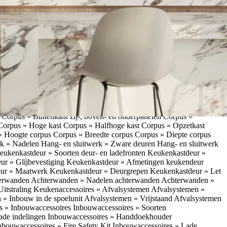
w/vrijstaand
Koffieapparaten » Bereidingscyclus koffieapparaat
ffieapparaat
Koffieapparaten » Voordelen inbouwkoffieapparaat
 inbouwkoffieapparaat
Koffieapparaten » Uitstraling
raten » Installatie inbouwkoffieapparaat
Koffieapparaten »
apparatuur » Kokendwaterkranen
Kokendwaterkranen »
or- en nadelen multifunctionele kranen
Kokendwaterkranen »
endwaterkranen » Installatie kokendwaterkraan
Kokendwaterkranen
tuur » Ovens
Keukenapparatuur » Slimme keukenapparatuur
Slimme
kenapparatuur » Slimme koelkast
Slimme keukenapparatuur »
ukenapparatuur » Eigenschappen Slimme keukenapparatuur
Slimme
napparatuur » Nadelen slimme keukenapparatuur
Slimme
ukenapparatuur
Keukenapparatuur » Vaatwassers
Keukenkasten
n
Corpus » Buitenkant zij-, boven- en onderpanelen
Corpus »
Corpus » Hoge kast
Corpus » Halfhoge kast
Corpus » Opzetkast
» Hoogte corpus
Corpus » Breedte corpus
Corpus » Diepte corpus
rk » Nadelen
Hang- en sluitwerk » Zware deuren
Hang- en sluitwerk
eukenkastdeur » Soorten deur- en ladefronten
Keukenkastdeur »
ur » Glijbevestiging
Keukenkastdeur » Afmetingen keukendeur
eur » Maatwerk
Keukenkastdeur » Deurgrepen
Keukenkastdeur » Let
terwanden
Achterwanden » Nadelen achterwanden
Achterwanden »
itstraling
Keukenaccessoires » Afvalsystemen
Afvalsystemen »
 » Inbouw in de spoelunit
Afvalsystemen » Vrijstaand
Afvalsystemen
s » Inbouwaccessoires
Inbouwaccessoires » Soorten
ade indelingen
Inbouwaccessoires » Handdoekhouder
nbouwaccessoires » Fire Safety Kit
Inbouwaccessoires » Lade