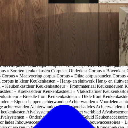
pparatuur » Koffieapparaten
Koffieapparaten » Koffieapparaat: inbou
ra functies koffieapparaat
Koffieapparaten » Eigenschappen inbouwko
 Kenmerken inbouwkoffieapparaat
Koffieapparaten » Aandachtspunten
eapparaat
Koffieapparaten » Installatie inbouwkoffieapparaat
Koffieappa
ieapparaat
Koffieapparaten » Onderhoud inbouwkoffieapparaat
Keuken
waterkranen » Voor- en nadeel 3-in-1 kranen
Kokendwaterkranen » Vo
dwaterkranen
Kokendwaterkranen » Veiligheid kokendwaterkranen
Kok
ud kokendwaterkraan
Keukenapparatuur » Kookplaten
Keukenappara
imme oven
Slimme keukenapparatuur » Slimme vaatwasser
Slimme keu
limme keukenapparatuur » Samenwerking slimme apparaten
Slimme ke
eukenapparatuur » Voordelen slimme keukenapparatuur
Slimme keuke
Slimme keukenapparatuur » Verschillen & aandachtspunten slimme ke
orpus
Corpus » Achterzijde
Corpus » Kern zij-, boven- en onderpanele
pus » Soorten keukenkasten
Corpus » Onderkast
Corpus » Bovenkast
s
Corpus » Maatvoering corpus
Corpus » Dikte corpuspanelen
Corpus 
 corpus in kleur
Keukenkasten » Hang- en sluitwerk
Hang- en sluitwe
n » Keukenkastdeur
Keukenkastdeur » Frontmateriaal Keukendeuren
K
stdeur » Koelkastdeur
Keukenkastdeur » Vlakscharnier
Keukenkastde
nkastdeur » Breedte front
Keukenkastdeur » Dikte front
Keukenkastd
nden » Eigenschappen achterwanden
Achterwanden » Voordelen ach
ge achterwanden
Achterwanden » Onderhoudsadvies
Achterwanden » U
n keukenkasten
Afvalsystemen » Inbouw in het werkblad
Afvalsystemen
fvalsystemen » Onderhoud
Afvalsystemen » Geluid
Keukenaccessoire
or lades
Inbouwaccessoires » Bestekindelingen
Inbouwaccessoires » L
en of rekken in (kleine) kasten
Inbouwaccessoires » Kruidenrekken
I