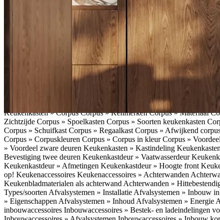
vriezen » Smartfuncties
Koelen en vriezen » Koeltechnieken
Keukena
Koffieapparaten » Extra functies koffieapparaat
Koffieapparaten » Ext
Koffieapparaten » Nadelen inbouwkoffieapparaat
Koffieapparaten »
inbouwkoffieapparaat
Koffieapparaten » Geluidsniveau inbouwkoffi
Energieverbruik inbouwkoffieapparaat
Koffieapparaten » Keuze koff
Toepassingen (voor- en nadelen)
Kokendwaterkranen » Types
Kokend
Bediening kokendwaterkranen
Kokendwaterkranen » Boilers koken
» Energieverbruik kokendwaterkraan
Kokendwaterkranen » Onderho
keukenapparatuur » Smart home hub
Slimme keukenapparatuur » Sl
Slimme koffiemachine
Slimme keukenapparatuur » Slimme stekker
S
keukenapparatuur » Uitvoeringen slimme keukenapparatuur
Slimme k
keukenapparatuur » Praktische toepassing slimme keukenapparatuur
Keukenkasten » Corpus
Corpus » Kenmerken
Corpus » Materiaal C
Zichtzijde
Corpus » Spoelkasten
Corpus » Soorten keukenkasten
Cor
Corpus » Schuifkast
Corpus » Regaalkast
Corpus » Afwijkend corpu
Corpus » Corpuskleuren
Corpus » Corpus in kleur
Corpus » Voordeel
» Voordeel zware deuren
Keukenkasten » Kastindeling
Keukenkaste
Bevestiging twee deuren
Keukenkastdeur » Vaatwasserdeur
Keukenka
Keukenkastdeur » Afmetingen
Keukenkastdeur » Hoogte front
Keuke
op!
Keukenaccessoires
Keukenaccessoires » Achterwanden
Achterwa
Keukenbladmaterialen als achterwand
Achterwanden » Hittebestendi
Types/soorten
Afvalsystemen » Installatie
Afvalsystemen » Inbouw i
» Eigenschappen
Afvalsystemen » Inhoud
Afvalsystemen » Energie
A
inbouwaccessoires
Inbouwaccessoires » Bestek- en ladeindelingen vo
Inbouwaccessoires » Afvalsystemen
Inbouwaccessoires » Inbouw korv