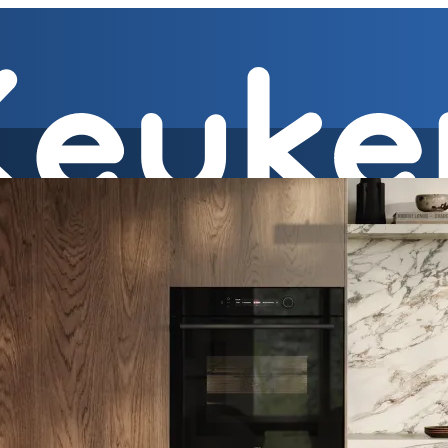
kenwerkbladen
» Onderbouw afzuigkap, vrijhangende afzuigkap
Afzuigkappen » Geïn
Energielabels algemeen
Energieverbruik » Betekenis nieuwe labels
Ener
gieverbruik » Energieverbruik in de praktijk
Energieverbruik » Bespaa
 test
Energieverbruik » 1
Energieverbruik » 5
Keukenapparatuur » Fo
eramische fornuizen
Keukenapparatuur » Inbouwlades
Keukenapparatu
en vriezen » Nismaten
Koelen en vriezen » Vrijstaande koel- en vries
el koel/vrieskasten
Koelen en vriezen » LED-verlichting
Koelen en vri