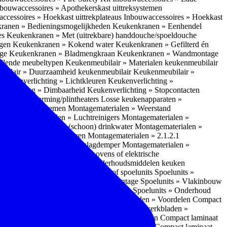
bouwaccessoires » Apothekerskast uittreksystemen
ccessoires » Hoekkast uittrekplateaus
Inbouwaccessoires » Hoekkast
ranen » Bedieningsmogelijkheden
Keukenkranen » Eenhendel
es
Keukenkranen » Met (uitrekbare) handdouche/spoeldouche
egen
Keukenkranen » Kokend water
Keukenkranen » Gefilterd én
age
Keukenkranen » Bladmengkraan
Keukenkranen » Wandmontage
illende meubeltypen
Keukenmeubilair » Materialen keukenmeubilair
bilair » Duurzaamheid keukenmeubilair
Keukenmeubilair »
Keukenverlichting » Lichtkleuren
Keukenverlichting »
verlichting » Dimbaarheid
Keukenverlichting » Stopcontacten
» Plintverwarming/plintheaters
Losse keukenapparaten »
 Luchtafvoersystemen
Montagematerialen » Weerstand
en
Montagematerialen » Luchtreinigers
Montagematerialen »
nsluitmateriaal voor (schoon) drinkwater
Montagematerialen »
steem van lades en deuren
Montagematerialen » 2.1.2.1
ontagematerialen » Waterslagdemper
Montagematerialen »
agematerialen » Kabels voor ovens of elektrische
erialen
Montagematerialen » Onderhoudsmiddelen keuken
 2.2 Kunststof
Spoelunits » Kunststof spoelunits
Spoelunits »
 » Montage spoelunit
Spoelunits » Montage
Spoelunits » Vlakinbouw
uw methode
Spoelunits » Rimless-methode
Spoelunits » Onderhoud
» Eigenschappen
Compact laminaat werkbladen » Voordelen Compact
ssief laminaat werkbladen
Compact laminaat werkbladen »
ijke randafwerking Compact laminaat werkbladen
Compact laminaat
naat
Compact laminaat werkbladen » Prijsniveau Compact laminaat