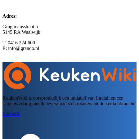
Adres:
Gragtmansstraat 5
5145 RA Waalwijk
T: 0416 224 600
E: info@grando.nl
Bezoek de website
KeukenWiki is oorspronkelijk een initiatief van Inretail en een
samenwerking met de leveranciers en retailers uit de keukenbranche.
LinkedIn