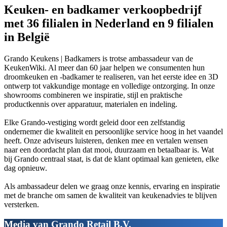
Keuken- en badkamer verkoopbedrijf
met 36 filialen in Nederland en 9 filialen
in België
Grando Keukens | Badkamers is trotse ambassadeur van de
KeukenWiki. Al meer dan 60 jaar helpen we consumenten hun
droomkeuken en -badkamer te realiseren, van het eerste idee en 3D
ontwerp tot vakkundige montage en volledige ontzorging. In onze
showrooms combineren we inspiratie, stijl en praktische
productkennis over apparatuur, materialen en indeling.
Elke Grando-vestiging wordt geleid door een zelfstandig
ondernemer die kwaliteit en persoonlijke service hoog in het vaandel
heeft. Onze adviseurs luisteren, denken mee en vertalen wensen
naar een doordacht plan dat mooi, duurzaam en betaalbaar is. Wat
bij Grando centraal staat, is dat de klant optimaal kan genieten, elke
dag opnieuw.
Als ambassadeur delen we graag onze kennis, ervaring en inspiratie
met de branche om samen de kwaliteit van keukenadvies te blijven
versterken.
Media van Grando Retail B.V.