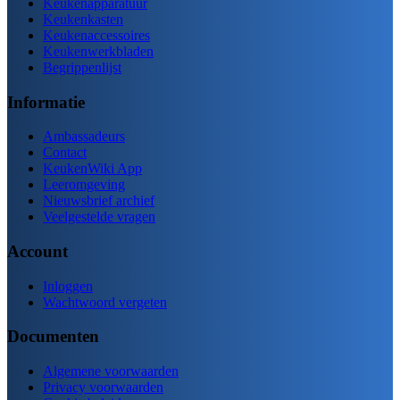
Keukenapparatuur
Keukenkasten
Keukenaccessoires
Keukenwerkbladen
Begrippenlijst
Informatie
Ambassadeurs
Contact
KeukenWiki App
Leeromgeving
Nieuwsbrief archief
Veelgestelde vragen
Account
Inloggen
Wachtwoord vergeten
Documenten
Algemene voorwaarden
Privacy voorwaarden