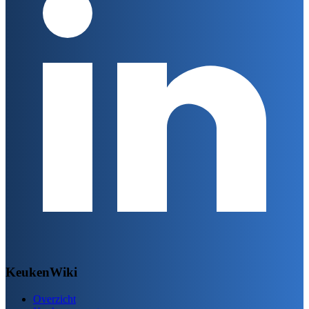
KeukenWiki
Overzicht