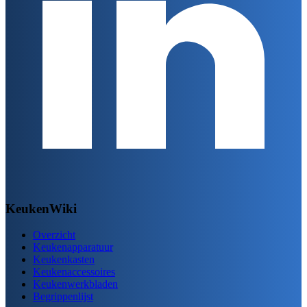
KeukenWiki
Overzicht
Keukenapparatuur
Keukenkasten
Keukenaccessoires
Keukenwerkbladen
Begrippenlijst