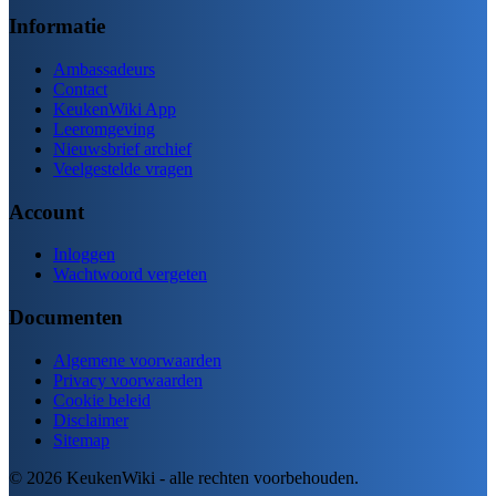
Informatie
Ambassadeurs
Contact
KeukenWiki App
Leeromgeving
Nieuwsbrief archief
Veelgestelde vragen
Account
Inloggen
Wachtwoord vergeten
Documenten
Algemene voorwaarden
Privacy voorwaarden
Cookie beleid
Disclaimer
Sitemap
© 2026 KeukenWiki - alle rechten voorbehouden.