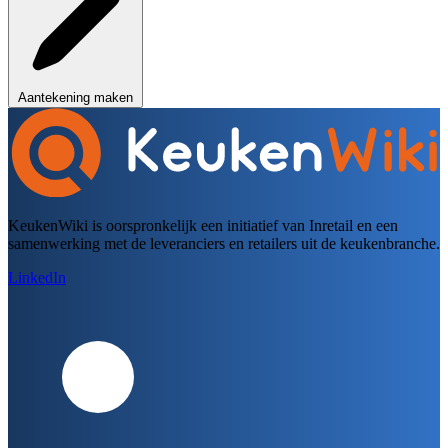
Aantekening maken
KeukenWiki is oorspronkelijk een initiatief van Inretail en een
samenwerking met de leveranciers en retailers uit de keukenbranche.
LinkedIn