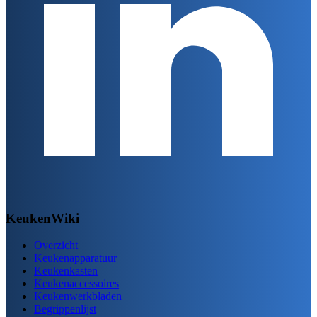
KeukenWiki
Overzicht
Keukenapparatuur
Keukenkasten
Keukenaccessoires
Keukenwerkbladen
Begrippenlijst