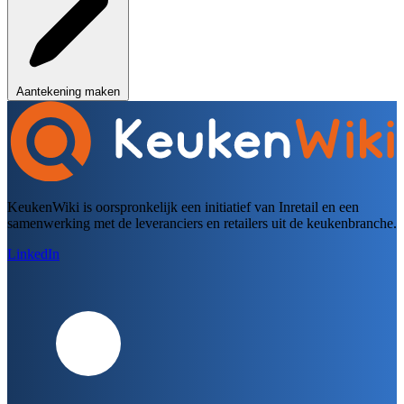
Aantekening maken
KeukenWiki is oorspronkelijk een initiatief van Inretail en een
samenwerking met de leveranciers en retailers uit de keukenbranche.
LinkedIn