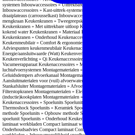
systemen
Inbouwaccessoires » Uittrekbare ladesystemen
Inbouwacces
Inbouwaccessoires » Kast-uittrek-systemen
Inbouwaccessoires » Hoe
draaiplateaus (carrousselkast)
Inbouwaccessoires » Onderhoud
Keuke
mengkraan
Keukenkranen » Tweegreepskraan
Keukenkranen » Touc
Keukenkranen » Met uittrekbare uitloop
Keukenkranen » Gefilterd w
kokend water
Keukenkranen » Materiaal
Keukenkranen » Pvd Techn
Keukenkranen » Onderhoud
Keukenaccessoires » Keukenmeubilair
Keukenmeubilair » Comfort & ergonomie
Keukenmeubilair » Design
Adviespunten keukenmeubilair
Keukenaccessoires » Keukenverlicht
Energie/aansluitwaarde (Watt)
Keukenverlichting » Leddriver
Keuken
Keukenverlichting » Qi
Keukenaccessoires » Losse keukenapparate
Vacumeerapparaat
Keukenaccessoires » Montagematerialen
Montagem
luchtafvoersystemen
Montagematerialen » Flexibele (ronde) afvoers
Geluidsdempers afvoerkanaal
Montagematerialen » Aansluitmaterial
Aansluitmaterialen voor (vuil) afvoerwater sifons
Montagematerialen 
Stankafsluiter
Montagematerialen » Afvoerpluggen t.b.v. spoelunits
M
Filterstopkranen
Montagematerialen » Elektra aansluitmateriaal
Monta
(inductie)kookplaten
Montagematerialen » Combiregelaar
Montagemat
Keukenaccessoires » Spoelunits
Spoelunits » Types/soorten
Spoelunit
Thermoshock
Spoelunits » Keramiek
Spoelunits » Tegelbakken
Spoel
methode
Spoelunits » Opbouw methode
Spoelunits » Onderbouw m
spoelunit
Spoelunits » Onderhoud
Keukenwerkbladen
Keukenwerkbl
laminaat werkbladen
Compact laminaat werkbladen » Nadelen Compa
Onderhoudsadvies Compact laminaat
Compact laminaat werkbladen »
werkbladen » Inbouwmogelijkheid spoelbak Compact laminaat werk