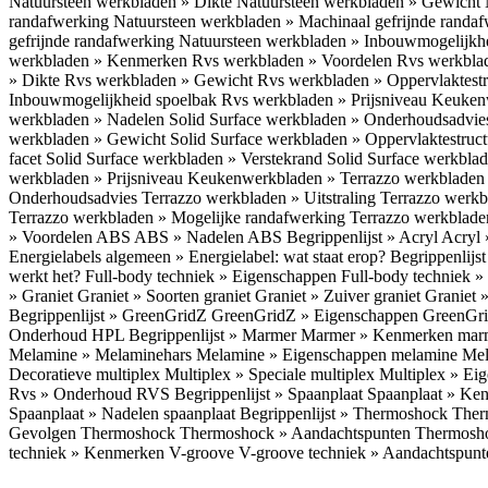
Natuursteen werkbladen » Dikte
Natuursteen werkbladen » Gewicht
randafwerking
Natuursteen werkbladen » Machinaal gefrijnde randa
gefrijnde randafwerking
Natuursteen werkbladen » Inbouwmogelijkh
werkbladen » Kenmerken
Rvs werkbladen » Voordelen
Rvs werkbla
» Dikte
Rvs werkbladen » Gewicht
Rvs werkbladen » Oppervlaktest
Inbouwmogelijkheid spoelbak
Rvs werkbladen » Prijsniveau
Keukenw
werkbladen » Nadelen
Solid Surface werkbladen » Onderhoudsadvi
werkbladen » Gewicht
Solid Surface werkbladen » Oppervlaktestruc
facet
Solid Surface werkbladen » Verstekrand
Solid Surface werkbla
werkbladen » Prijsniveau
Keukenwerkbladen » Terrazzo werkblade
Onderhoudsadvies
Terrazzo werkbladen » Uitstraling
Terrazzo werk
Terrazzo werkbladen » Mogelijke randafwerking
Terrazzo werkblade
» Voordelen ABS
ABS » Nadelen ABS
Begrippenlijst » Acryl
Acryl 
Energielabels algemeen » Energielabel: wat staat erop?
Begrippenlijs
werkt het?
Full-body techniek » Eigenschappen
Full-body techniek »
» Graniet
Graniet » Soorten graniet
Graniet » Zuiver graniet
Graniet 
Begrippenlijst » GreenGridZ
GreenGridZ » Eigenschappen GreenGr
Onderhoud HPL
Begrippenlijst » Marmer
Marmer » Kenmerken ma
Melamine » Melaminehars
Melamine » Eigenschappen melamine
Mel
Decoratieve multiplex
Multiplex » Speciale multiplex
Multiplex » Ei
Rvs » Onderhoud RVS
Begrippenlijst » Spaanplaat
Spaanplaat » Ke
Spaanplaat » Nadelen spaanplaat
Begrippenlijst » Thermoshock
Ther
Gevolgen Thermoshock
Thermoshock » Aandachtspunten Thermos
techniek » Kenmerken V-groove
V-groove techniek » Aandachtspun
Inloggen