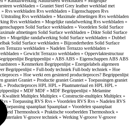
en » Randafwerking
Natuursteen werkbladen » Mogelijke
rsteen werkbladen » Graniet Steel Grey leather werkblad met
 » Rvs werkbladen
Rvs werkbladen » Eigenschappen
Rvs
Uitstraling
Rvs werkbladen » Maximale afmetingen
Rvs werkbladen
rking
Rvs werkbladen » Mogelijke randafwerking
Rvs werkbladen »
Eigenschappen
Solid Surface werkbladen » Voordelen
Solid Surface
Maximale afmetingen
Solid Surface werkbladen » Dikte
Solid Surface
aden » Mogelijke randafwerking
Solid Surface werkbladen » Dubbel
oelbak
Solid Surface werkbladen » Bijzonderheden
Solid Surface
len
Terrazzo werkbladen » Nadelen
Terrazzo werkbladen »
werkbladen » Gewicht
Terrazzo werkbladen » Oppervlaktestructuur
egrippenlijst
Begrippenlijst » ABS
ABS » Eigenschappen ABS
ABS
hardsteen » Kenmerken
Begrippenlijst » Energielabels algemeen
eer
Begrippenlijst » Full-body techniek
Full-body techniek » Hoe
ctieproces » Hoe werkt een gesinterd productieproces?
Begrippenlijst
en graniet
Graniet » Productie graniet
Graniet » Toepassingen graniet
L » Productieproces HPL
HPL » Plaatmateriaal en HPL
HPL »
rippenlijst » MDF
MDF » MDF
Begrippenlijst » Melamine
» Kwaliteit Multiplex
Multiplex » Constructie-multiplex
Multiplex »
S
Rvs » Toepassing RVS
Rvs » Voordelen RVS
Rvs » Nadelen RVS
 » Toepassing spaanplaat
Spaanplaat » Voordelen spaanplaat
ligheid
Thermoshock » Praktische voorbeelden
Thermoshock »
e materialen
V-groove techniek » Werking V-groove
V-groove