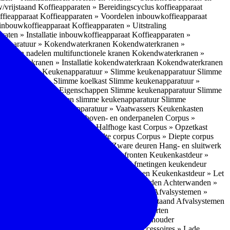
w/vrijstaand
Koffieapparaten » Bereidingscyclus koffieapparaat
ffieapparaat
Koffieapparaten » Voordelen inbouwkoffieapparaat
 inbouwkoffieapparaat
Koffieapparaten » Uitstraling
raten » Installatie inbouwkoffieapparaat
Koffieapparaten »
apparatuur » Kokendwaterkranen
Kokendwaterkranen »
or- en nadelen multifunctionele kranen
Kokendwaterkranen »
endwaterkranen » Installatie kokendwaterkraan
Kokendwaterkranen
tuur » Ovens
Keukenapparatuur » Slimme keukenapparatuur
Slimme
kenapparatuur » Slimme koelkast
Slimme keukenapparatuur »
ukenapparatuur » Eigenschappen Slimme keukenapparatuur
Slimme
napparatuur » Nadelen slimme keukenapparatuur
Slimme
ukenapparatuur
Keukenapparatuur » Vaatwassers
Keukenkasten
n
Corpus » Buitenkant zij-, boven- en onderpanelen
Corpus »
Corpus » Hoge kast
Corpus » Halfhoge kast
Corpus » Opzetkast
» Hoogte corpus
Corpus » Breedte corpus
Corpus » Diepte corpus
rk » Nadelen
Hang- en sluitwerk » Zware deuren
Hang- en sluitwerk
eukenkastdeur » Soorten deur- en ladefronten
Keukenkastdeur »
ur » Glijbevestiging
Keukenkastdeur » Afmetingen keukendeur
eur » Maatwerk
Keukenkastdeur » Deurgrepen
Keukenkastdeur » Let
terwanden
Achterwanden » Nadelen achterwanden
Achterwanden »
itstraling
Keukenaccessoires » Afvalsystemen
Afvalsystemen »
 » Inbouw in de spoelunit
Afvalsystemen » Vrijstaand
Afvalsystemen
s » Inbouwaccessoires
Inbouwaccessoires » Soorten
ade indelingen
Inbouwaccessoires » Handdoekhouder
nbouwaccessoires » Fire Safety Kit
Inbouwaccessoires » Lade