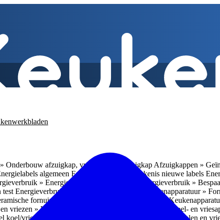
kenwerkbladen
» Onderbouw afzuigkap, vrijhangende afzuigkap
Afzuigkappen » Geïn
Energielabels algemeen
Energieverbruik » Betekenis nieuwe labels
Ener
gieverbruik » Energieverbruik in de praktijk
Energieverbruik » Bespaa
 test
Energieverbruik » 1
Energieverbruik » 5
Keukenapparatuur » Fo
eramische fornuizen
Keukenapparatuur » Inbouwlades
Keukenapparatu
en vriezen » Nismaten
Koelen en vriezen » Vrijstaande koel- en vries
el koel/vrieskasten
Koelen en vriezen » LED-verlichting
Koelen en vri