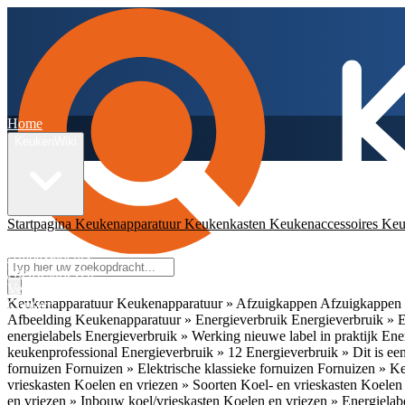
Home
KeukenWiki
Startpagina
Keukenapparatuur
Keukenkasten
Keukenaccessoires
Keu
App
Ambassadeurs
Nieuwsbrieven
Veelgestelde vragen
Keukenapparatuur
Keukenapparatuur » Afzuigkappen
Afzuigkappen 
Contact
Afbeelding
Keukenapparatuur » Energieverbruik
Energieverbruik » 
energielabels
Energieverbruik » Werking nieuwe label in praktijk
Ener
keukenprofessional
Energieverbruik » 12
Energieverbruik » Dit is een
fornuizen
Fornuizen » Elektrische klassieke fornuizen
Fornuizen » K
vrieskasten
Koelen en vriezen » Soorten Koel- en vrieskasten
Koelen 
en vriezen » Inbouw koel/vrieskasten
Koelen en vriezen » Energielab