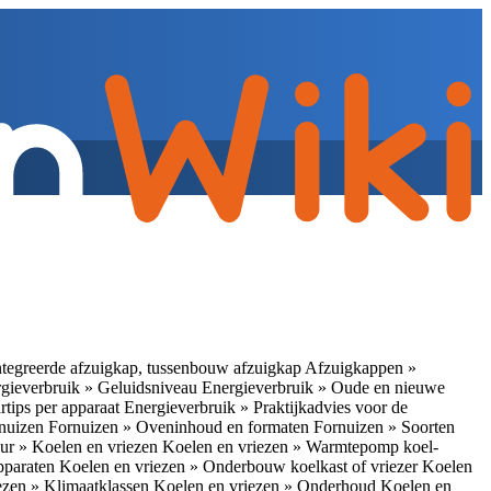
tegreerde afzuigkap, tussenbouw afzuigkap
Afzuigkappen »
gieverbruik » Geluidsniveau
Energieverbruik » Oude en nieuwe
rtips per apparaat
Energieverbruik » Praktijkadvies voor de
rnuizen
Fornuizen » Oveninhoud en formaten
Fornuizen » Soorten
ur » Koelen en vriezen
Koelen en vriezen » Warmtepomp koel-
apparaten
Koelen en vriezen » Onderbouw koelkast of vriezer
Koelen
ezen » Klimaatklassen
Koelen en vriezen » Onderhoud
Koelen en