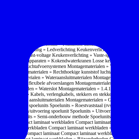
soires » Kast systemen
Inbouwaccessoires » Kast-inbouw-systemen
In
kkast systemen
Inbouwaccessoires » Hoekkast uittreksystemen
Inbouwa
naccessoires » Keukenkranen
Keukenkranen » Types/soorten
Keukenk
h kraan
Keukenkranen » Infrarood kraan
Keukenkranen » Extra functi
ater
Keukenkranen » Gekoeld water
Keukenkranen » Koolzuur toevo
iek (pvd)
Keukenkranen » Vorm Keukenkraan
Keukenkranen » Mont
Keukenmeubilair » Wat is keukenmeubilair?
Keukenmeubilair » Versch
trends 2026
Keukenmeubilair » Praktische aandachtspunten
Keukenmeu
ing
Keukenverlichting » Ledverlichting
Keukenverlichting » Installatie
verlichting » Vast-voltage
Keukenverlichting » Vaste-spanning
Keuken
n
Losse keukenapparaten » Kokendwaterkranen
Losse keukenapparaten 
aterialen » Luchtafvoersystemen
Montagematerialen » Verschillende
langen
Montagematerialen » Rechthoekige kunststof luchtafvoersystem
en
Montagematerialen » Wateraansluitmaterialen
Montagematerialen » Aa
» 1.2.1 Ronde flexibele afvoerslangen
Montagematerialen » Dempingsy
ontagematerialen » Waterslot
Montagematerialen » 1.4.1 Plasmafilter
M
gematerialen » Kabels, verlengkabels, stekkers en stekkerblokken
Mont
erialen » Gas aansluitmaterialen
Montagematerialen » Gasaansluitmat
s » Materialen spoelunits
Spoelunits » Roestvaststaal (rvs)
Spoelunits »
units » Design/uitvoering spoelunit
Spoelunits » Uitvoering
Spoelunits
ethode
Spoelunits » Semi-onderbouw methode
Spoelunits » Tussenbo
aden » Compact laminaat werkbladen
Compact laminaat werkbladen 
ct laminaat werkbladen
Compact laminaat werkbladen » Nanotech ma
 Uitstraling Compact laminaat
Compact laminaat werkbladen » Mogel
bladen
Compact laminaat werkbladen » Bijzonderheden Compact lami