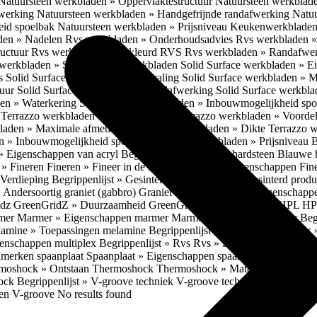
Natuursteen werkbladen » Oppervlaktestructuur
Natuursteen werkblad
fwerking
Natuursteen werkbladen » Handgefrijnde randafwerking
Natuu
eid spoelbak
Natuursteen werkbladen » Prijsniveau
Keukenwerkbladen
den » Nadelen
Rvs werkbladen » Onderhoudsadvies
Rvs werkbladen » 
ructuur
Rvs werkbladen » Gekleurd RVS
Rvs werkbladen » Randafwe
erkbladen » Solid Surface werkbladen
Solid Surface werkbladen » 
es
Solid Surface werkbladen » Uitstraling
Solid Surface werkbladen » 
tuur
Solid Surface werkbladen » Randafwerking
Solid Surface werkbl
den » Waterkering
Solid Surface werkbladen » Inbouwmogelijkheid sp
n
Terrazzo werkbladen » Eigenschappen
Terrazzo werkbladen » Voorde
bladen » Maximale afmetingen
Terrazzo werkbladen » Dikte
Terrazzo 
n » Inbouwmogelijkheid spoelbak
Terrazzo werkbladen » Prijsniveau
B
» Eigenschappen van acryl
Begrippenlijst » Blauwe hardsteen
Blauwe 
t » Fineren
Fineren » Fineer in de keuken
Fineren » Eigenschappen Fin
 Verdieping
Begrippenlijst » Gesinterd productieproces
Gesinterd produ
» Andersoortig graniet (gabbro)
Graniet » Gneis
Graniet » Eigenschapp
idz
GreenGridZ » Duurzaamheid GreenGridz
Begrippenlijst » HPL
HP
rmer
Marmer » Eigenschappen marmer
Marmer » Productie marmer
Beg
amine » Toepassingen melamine
Begrippenlijst » Multiplex
Multiplex 
genschappen multiplex
Begrippenlijst » Rvs
Rvs » Eigenschappen RV
nmerken spaanplaat
Spaanplaat » Eigenschappen spaanplaat
Spaanplaat
moshock » Ontstaan Thermoshock
Thermoshock » Materialen & gevoe
hock
Begrippenlijst » V-groove techniek
V-groove techniek » Toepasbar
ten V-groove
No results found