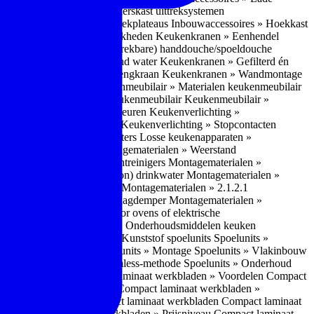
bouwaccessoires » Apothekerskast uittreksystemen
ccessoires » Hoekkast uittrekplateaus
Inbouwaccessoires » Hoekkast
ranen » Bedieningsmogelijkheden
Keukenkranen » Eenhendel
es
Keukenkranen » Met (uitrekbare) handdouche/spoeldouche
egen
Keukenkranen » Kokend water
Keukenkranen » Gefilterd én
age
Keukenkranen » Bladmengkraan
Keukenkranen » Wandmontage
illende meubeltypen
Keukenmeubilair » Materialen keukenmeubilair
bilair » Duurzaamheid keukenmeubilair
Keukenmeubilair »
Keukenverlichting » Lichtkleuren
Keukenverlichting »
verlichting » Dimbaarheid
Keukenverlichting » Stopcontacten
» Plintverwarming/plintheaters
Losse keukenapparaten »
 Luchtafvoersystemen
Montagematerialen » Weerstand
en
Montagematerialen » Luchtreinigers
Montagematerialen »
nsluitmateriaal voor (schoon) drinkwater
Montagematerialen »
steem van lades en deuren
Montagematerialen » 2.1.2.1
ontagematerialen » Waterslagdemper
Montagematerialen »
agematerialen » Kabels voor ovens of elektrische
erialen
Montagematerialen » Onderhoudsmiddelen keuken
 2.2 Kunststof
Spoelunits » Kunststof spoelunits
Spoelunits »
 » Montage spoelunit
Spoelunits » Montage
Spoelunits » Vlakinbouw
uw methode
Spoelunits » Rimless-methode
Spoelunits » Onderhoud
» Eigenschappen
Compact laminaat werkbladen » Voordelen Compact
ssief laminaat werkbladen
Compact laminaat werkbladen »
ijke randafwerking Compact laminaat werkbladen
Compact laminaat
naat
Compact laminaat werkbladen » Prijsniveau Compact laminaat