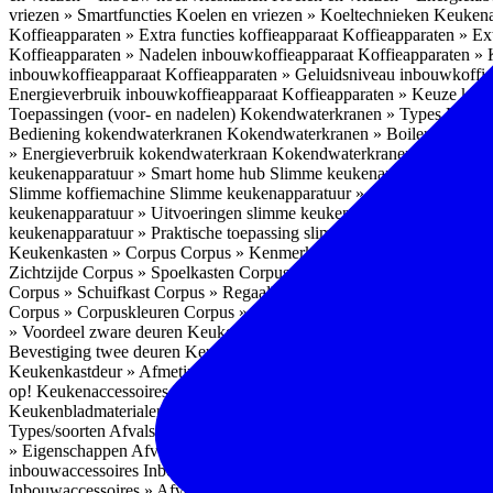
vriezen » Smartfuncties
Koelen en vriezen » Koeltechnieken
Keukena
Koffieapparaten » Extra functies koffieapparaat
Koffieapparaten » Ext
Koffieapparaten » Nadelen inbouwkoffieapparaat
Koffieapparaten »
inbouwkoffieapparaat
Koffieapparaten » Geluidsniveau inbouwkoffi
Energieverbruik inbouwkoffieapparaat
Koffieapparaten » Keuze koff
Toepassingen (voor- en nadelen)
Kokendwaterkranen » Types
Kokend
Bediening kokendwaterkranen
Kokendwaterkranen » Boilers koken
» Energieverbruik kokendwaterkraan
Kokendwaterkranen » Onderho
keukenapparatuur » Smart home hub
Slimme keukenapparatuur » Sl
Slimme koffiemachine
Slimme keukenapparatuur » Slimme stekker
S
keukenapparatuur » Uitvoeringen slimme keukenapparatuur
Slimme k
keukenapparatuur » Praktische toepassing slimme keukenapparatuur
Keukenkasten » Corpus
Corpus » Kenmerken
Corpus » Materiaal C
Zichtzijde
Corpus » Spoelkasten
Corpus » Soorten keukenkasten
Cor
Corpus » Schuifkast
Corpus » Regaalkast
Corpus » Afwijkend corpu
Corpus » Corpuskleuren
Corpus » Corpus in kleur
Corpus » Voordeel
» Voordeel zware deuren
Keukenkasten » Kastindeling
Keukenkaste
Bevestiging twee deuren
Keukenkastdeur » Vaatwasserdeur
Keukenka
Keukenkastdeur » Afmetingen
Keukenkastdeur » Hoogte front
Keuke
op!
Keukenaccessoires
Keukenaccessoires » Achterwanden
Achterwa
Keukenbladmaterialen als achterwand
Achterwanden » Hittebestendi
Types/soorten
Afvalsystemen » Installatie
Afvalsystemen » Inbouw i
» Eigenschappen
Afvalsystemen » Inhoud
Afvalsystemen » Energie
A
inbouwaccessoires
Inbouwaccessoires » Bestek- en ladeindelingen vo
Inbouwaccessoires » Afvalsystemen
Inbouwaccessoires » Inbouw korv