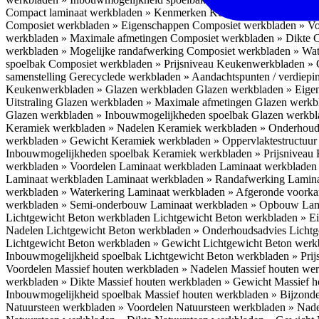
Compact laminaat werkbladen » Kenmerken
Keukenwerkbladen » C
Composiet werkbladen » Eigenschappen
Composiet werkbladen » V
werkbladen » Maximale afmetingen
Composiet werkbladen » Dikte
C
werkbladen » Mogelijke randafwerking
Composiet werkbladen » Wat
spoelbak
Composiet werkbladen » Prijsniveau
Keukenwerkbladen » 
samenstelling
Gerecyclede werkbladen » Aandachtspunten / verdiep
Keukenwerkbladen » Glazen werkbladen
Glazen werkbladen » Eig
Uitstraling
Glazen werkbladen » Maximale afmetingen
Glazen werkb
Glazen werkbladen » Inbouwmogelijkheden spoelbak
Glazen werkbl
Keramiek werkbladen » Nadelen
Keramiek werkbladen » Onderhoud
werkbladen » Gewicht
Keramiek werkbladen » Oppervlaktestructuu
Inbouwmogelijkheden spoelbak
Keramiek werkbladen » Prijsniveau
werkbladen » Voordelen Laminaat werkbladen
Laminaat werkbladen
Laminaat werkbladen
Laminaat werkbladen » Randafwerking
Lamina
werkbladen » Waterkering
Laminaat werkbladen » Afgeronde voork
werkbladen » Semi-onderbouw
Laminaat werkbladen » Opbouw
Lam
Lichtgewicht Beton werkbladen
Lichtgewicht Beton werkbladen » 
Nadelen
Lichtgewicht Beton werkbladen » Onderhoudsadvies
Lichtg
Lichtgewicht Beton werkbladen » Gewicht
Lichtgewicht Beton werk
Inbouwmogelijkheid spoelbak
Lichtgewicht Beton werkbladen » Pri
Voordelen
Massief houten werkbladen » Nadelen
Massief houten we
werkbladen » Dikte
Massief houten werkbladen » Gewicht
Massief h
Inbouwmogelijkheid spoelbak
Massief houten werkbladen » Bijzond
Natuursteen werkbladen » Voordelen
Natuursteen werkbladen » Nad