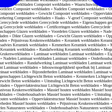
omposiet werkbladen
Composiet werkbladen » Waarschuwing Monteurs:
oordelen
Composiet werkbladen » Nadelen
Composiet werkbladen » O
omposiet werkbladen » Gewicht
Composiet werkbladen » Oppervlakt
erkering
Composiet werkbladen » Haaks - V-groef
Composiet werkbla
Gerecyclede werkbladen
Gerecyclede werkbladen » Eigenschappen ge
ing
Gerecyclede werkbladen » Certificeringen werkbladen
Gerecyclede 
enschappen
Glazen werkbladen » Voordelen
Glazen werkbladen » Nad
laden » Dikte
Glazen werkbladen » Gewicht
Glazen werkbladen » Opp
aden » Prijsniveau
Keukenwerkbladen » Keramiek werkbladen
Kerami
sadvies
Keramiek werkbladen » Kenmerken
Keramiek werkbladen » 
r
Keramiek werkbladen » Randafwerking
Keramiek werkbladen » Moge
Keukenwerkbladen » Laminaat werkbladen
Laminaat werkbladen » E
 » Nadelen Laminaat werkbladen
Laminaat werkbladen » Onderhoudsa
at werkbladen » Randafwerking Laminaat werkbladen
Laminaat wer
ant
Laminaat werkbladen » Inbouwmogelijkheid spoelbak bij Laminaat
inaat werkbladen » Bijzonderheden Laminaat werkbladen
Laminaat w
Eigenschappen
Lichtgewicht Beton werkbladen » Kenmerken
Lichtgewi
ewicht Beton werkbladen » Uitstraling
Lichtgewicht Beton werkblade
bladen » Oppervlaktestructuur
Lichtgewicht Beton werkbladen » Moge
jsniveau
Keukenwerkbladen » Massief houten werkbladen
Massief hou
rkbladen » Onderhoudsadvies
Massief houten werkbladen » Uitstraling
outen werkbladen » Oppervlaktestructuur
Massief houten werkbladen 
erheden
Massief houten werkbladen » Prijsniveau
Keukenwerkbladen »
elen
Natuursteen werkbladen » Onderhoudsadvies
Natuursteen werkbla