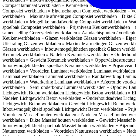
Compact laminaat werkbladen » Kenmerken
Keukenwerkbladen » C
Composiet werkbladen » Eigenschappen
Composiet werkbladen » V
werkbladen » Maximale afmetingen
Composiet werkbladen » Dikte
C
werkbladen » Mogelijke randafwerking
Composiet werkbladen » Wat
spoelbak
Composiet werkbladen » Prijsniveau
Keukenwerkbladen » 
samenstelling
Gerecyclede werkbladen » Aandachtspunten / verdiep
Keukenwerkbladen » Glazen werkbladen
Glazen werkbladen » Eig
Uitstraling
Glazen werkbladen » Maximale afmetingen
Glazen werkb
Glazen werkbladen » Inbouwmogelijkheden spoelbak
Glazen werkbl
Keramiek werkbladen » Nadelen
Keramiek werkbladen » Onderhoud
werkbladen » Gewicht
Keramiek werkbladen » Oppervlaktestructuu
Inbouwmogelijkheden spoelbak
Keramiek werkbladen » Prijsniveau
werkbladen » Voordelen Laminaat werkbladen
Laminaat werkbladen
Laminaat werkbladen
Laminaat werkbladen » Randafwerking
Lamina
werkbladen » Waterkering
Laminaat werkbladen » Afgeronde voork
werkbladen » Semi-onderbouw
Laminaat werkbladen » Opbouw
Lam
Lichtgewicht Beton werkbladen
Lichtgewicht Beton werkbladen » 
Nadelen
Lichtgewicht Beton werkbladen » Onderhoudsadvies
Lichtg
Lichtgewicht Beton werkbladen » Gewicht
Lichtgewicht Beton werk
Inbouwmogelijkheid spoelbak
Lichtgewicht Beton werkbladen » Pri
Voordelen
Massief houten werkbladen » Nadelen
Massief houten we
werkbladen » Dikte
Massief houten werkbladen » Gewicht
Massief h
Inbouwmogelijkheid spoelbak
Massief houten werkbladen » Bijzond
Natuursteen werkbladen » Voordelen
Natuursteen werkbladen » Nad