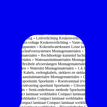
soires » Kast systemen
Inbouwaccessoires » Kast-inbouw-systemen
In
kkast systemen
Inbouwaccessoires » Hoekkast uittreksystemen
Inbouwa
naccessoires » Keukenkranen
Keukenkranen » Types/soorten
Keukenk
h kraan
Keukenkranen » Infrarood kraan
Keukenkranen » Extra functi
ater
Keukenkranen » Gekoeld water
Keukenkranen » Koolzuur toevo
iek (pvd)
Keukenkranen » Vorm Keukenkraan
Keukenkranen » Mont
Keukenmeubilair » Wat is keukenmeubilair?
Keukenmeubilair » Versch
trends 2026
Keukenmeubilair » Praktische aandachtspunten
Keukenmeu
ing
Keukenverlichting » Ledverlichting
Keukenverlichting » Installatie
verlichting » Vast-voltage
Keukenverlichting » Vaste-spanning
Keuken
n
Losse keukenapparaten » Kokendwaterkranen
Losse keukenapparaten 
aterialen » Luchtafvoersystemen
Montagematerialen » Verschillende
langen
Montagematerialen » Rechthoekige kunststof luchtafvoersystem
en
Montagematerialen » Wateraansluitmaterialen
Montagematerialen » Aa
» 1.2.1 Ronde flexibele afvoerslangen
Montagematerialen » Dempingsy
ontagematerialen » Waterslot
Montagematerialen » 1.4.1 Plasmafilter
M
gematerialen » Kabels, verlengkabels, stekkers en stekkerblokken
Mont
erialen » Gas aansluitmaterialen
Montagematerialen » Gasaansluitmat
s » Materialen spoelunits
Spoelunits » Roestvaststaal (rvs)
Spoelunits »
units » Design/uitvoering spoelunit
Spoelunits » Uitvoering
Spoelunits
ethode
Spoelunits » Semi-onderbouw methode
Spoelunits » Tussenbo
aden » Compact laminaat werkbladen
Compact laminaat werkbladen 
ct laminaat werkbladen
Compact laminaat werkbladen » Nanotech ma
 Uitstraling Compact laminaat
Compact laminaat werkbladen » Mogel
bladen
Compact laminaat werkbladen » Bijzonderheden Compact lami