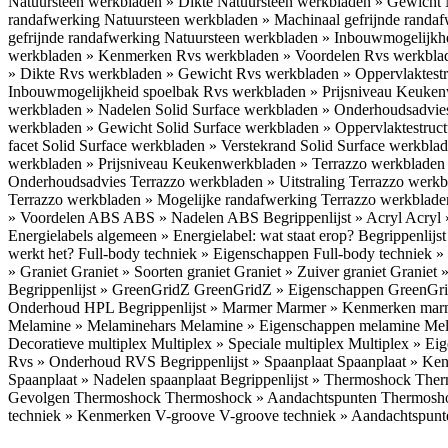
Natuursteen werkbladen » Dikte
Natuursteen werkbladen » Gewicht
randafwerking
Natuursteen werkbladen » Machinaal gefrijnde randa
gefrijnde randafwerking
Natuursteen werkbladen » Inbouwmogelijkh
werkbladen » Kenmerken
Rvs werkbladen » Voordelen
Rvs werkbla
» Dikte
Rvs werkbladen » Gewicht
Rvs werkbladen » Oppervlaktest
Inbouwmogelijkheid spoelbak
Rvs werkbladen » Prijsniveau
Keukenw
werkbladen » Nadelen
Solid Surface werkbladen » Onderhoudsadvi
werkbladen » Gewicht
Solid Surface werkbladen » Oppervlaktestruc
facet
Solid Surface werkbladen » Verstekrand
Solid Surface werkbla
werkbladen » Prijsniveau
Keukenwerkbladen » Terrazzo werkblade
Onderhoudsadvies
Terrazzo werkbladen » Uitstraling
Terrazzo werk
Terrazzo werkbladen » Mogelijke randafwerking
Terrazzo werkblade
» Voordelen ABS
ABS » Nadelen ABS
Begrippenlijst » Acryl
Acryl 
Energielabels algemeen » Energielabel: wat staat erop?
Begrippenlijs
werkt het?
Full-body techniek » Eigenschappen
Full-body techniek »
» Graniet
Graniet » Soorten graniet
Graniet » Zuiver graniet
Graniet 
Begrippenlijst » GreenGridZ
GreenGridZ » Eigenschappen GreenGr
Onderhoud HPL
Begrippenlijst » Marmer
Marmer » Kenmerken ma
Melamine » Melaminehars
Melamine » Eigenschappen melamine
Mel
Decoratieve multiplex
Multiplex » Speciale multiplex
Multiplex » Ei
Rvs » Onderhoud RVS
Begrippenlijst » Spaanplaat
Spaanplaat » Ke
Spaanplaat » Nadelen spaanplaat
Begrippenlijst » Thermoshock
Ther
Gevolgen Thermoshock
Thermoshock » Aandachtspunten Thermos
techniek » Kenmerken V-groove
V-groove techniek » Aandachtspun
Inloggen