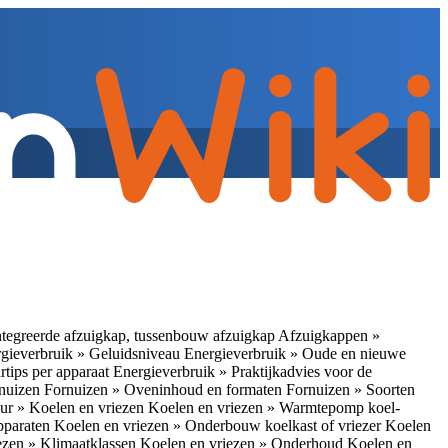
tegreerde afzuigkap, tussenbouw afzuigkap
Afzuigkappen »
gieverbruik » Geluidsniveau
Energieverbruik » Oude en nieuwe
rtips per apparaat
Energieverbruik » Praktijkadvies voor de
rnuizen
Fornuizen » Oveninhoud en formaten
Fornuizen » Soorten
ur » Koelen en vriezen
Koelen en vriezen » Warmtepomp koel-
apparaten
Koelen en vriezen » Onderbouw koelkast of vriezer
Koelen
ezen » Klimaatklassen
Koelen en vriezen » Onderhoud
Koelen en