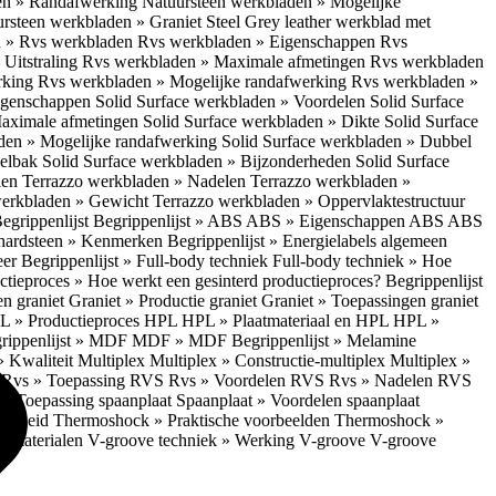
en » Randafwerking
Natuursteen werkbladen » Mogelijke
rsteen werkbladen » Graniet Steel Grey leather werkblad met
 » Rvs werkbladen
Rvs werkbladen » Eigenschappen
Rvs
Uitstraling
Rvs werkbladen » Maximale afmetingen
Rvs werkbladen
rking
Rvs werkbladen » Mogelijke randafwerking
Rvs werkbladen »
Eigenschappen
Solid Surface werkbladen » Voordelen
Solid Surface
Maximale afmetingen
Solid Surface werkbladen » Dikte
Solid Surface
aden » Mogelijke randafwerking
Solid Surface werkbladen » Dubbel
oelbak
Solid Surface werkbladen » Bijzonderheden
Solid Surface
len
Terrazzo werkbladen » Nadelen
Terrazzo werkbladen »
werkbladen » Gewicht
Terrazzo werkbladen » Oppervlaktestructuur
egrippenlijst
Begrippenlijst » ABS
ABS » Eigenschappen ABS
ABS
hardsteen » Kenmerken
Begrippenlijst » Energielabels algemeen
eer
Begrippenlijst » Full-body techniek
Full-body techniek » Hoe
ctieproces » Hoe werkt een gesinterd productieproces?
Begrippenlijst
en graniet
Graniet » Productie graniet
Graniet » Toepassingen graniet
L » Productieproces HPL
HPL » Plaatmateriaal en HPL
HPL »
rippenlijst » MDF
MDF » MDF
Begrippenlijst » Melamine
» Kwaliteit Multiplex
Multiplex » Constructie-multiplex
Multiplex »
S
Rvs » Toepassing RVS
Rvs » Voordelen RVS
Rvs » Nadelen RVS
 » Toepassing spaanplaat
Spaanplaat » Voordelen spaanplaat
ligheid
Thermoshock » Praktische voorbeelden
Thermoshock »
e materialen
V-groove techniek » Werking V-groove
V-groove