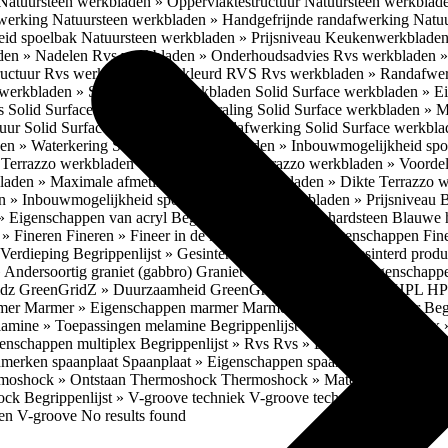
Natuursteen werkbladen » Oppervlaktestructuur
Natuursteen werkblad
fwerking
Natuursteen werkbladen » Handgefrijnde randafwerking
Natuu
eid spoelbak
Natuursteen werkbladen » Prijsniveau
Keukenwerkbladen
den » Nadelen
Rvs werkbladen » Onderhoudsadvies
Rvs werkbladen » 
ructuur
Rvs werkbladen » Gekleurd RVS
Rvs werkbladen » Randafwe
erkbladen » Solid Surface werkbladen
Solid Surface werkbladen » 
es
Solid Surface werkbladen » Uitstraling
Solid Surface werkbladen » 
tuur
Solid Surface werkbladen » Randafwerking
Solid Surface werkbl
den » Waterkering
Solid Surface werkbladen » Inbouwmogelijkheid sp
n
Terrazzo werkbladen » Eigenschappen
Terrazzo werkbladen » Voorde
bladen » Maximale afmetingen
Terrazzo werkbladen » Dikte
Terrazzo 
n » Inbouwmogelijkheid spoelbak
Terrazzo werkbladen » Prijsniveau
B
» Eigenschappen van acryl
Begrippenlijst » Blauwe hardsteen
Blauwe 
t » Fineren
Fineren » Fineer in de keuken
Fineren » Eigenschappen Fin
 Verdieping
Begrippenlijst » Gesinterd productieproces
Gesinterd produ
» Andersoortig graniet (gabbro)
Graniet » Gneis
Graniet » Eigenschapp
idz
GreenGridZ » Duurzaamheid GreenGridz
Begrippenlijst » HPL
HP
rmer
Marmer » Eigenschappen marmer
Marmer » Productie marmer
Beg
amine » Toepassingen melamine
Begrippenlijst » Multiplex
Multiplex 
genschappen multiplex
Begrippenlijst » Rvs
Rvs » Eigenschappen RV
nmerken spaanplaat
Spaanplaat » Eigenschappen spaanplaat
Spaanplaat
moshock » Ontstaan Thermoshock
Thermoshock » Materialen & gevoe
hock
Begrippenlijst » V-groove techniek
V-groove techniek » Toepasbar
ten V-groove
No results found