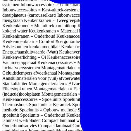
systemen
Inbouwaccessoires » Uittrekbare ladesystemen
Inbouwacces
Inbouwaccessoires » Kast-uittrek-systemen
Inbouwaccessoires » Hoe
draaiplateaus (carrousselkast)
Inbouwaccessoires » Onderhoud
Keuke
mengkraan
Keukenkranen » Tweegreepskraan
Keukenkranen » Touc
Keukenkranen » Met uittrekbare uitloop
Keukenkranen » Gefilterd w
kokend water
Keukenkranen » Materiaal
Keukenkranen » Pvd Techn
Keukenkranen » Onderhoud
Keukenaccessoires » Keukenmeubilair
Keukenmeubilair » Comfort & ergonomie
Keukenmeubilair » Design
Adviespunten keukenmeubilair
Keukenaccessoires » Keukenverlicht
Energie/aansluitwaarde (Watt)
Keukenverlichting » Leddriver
Keuken
Keukenverlichting » Qi
Keukenaccessoires » Losse keukenapparate
Vacumeerapparaat
Keukenaccessoires » Montagematerialen
Montagem
luchtafvoersystemen
Montagematerialen » Flexibele (ronde) afvoers
Geluidsdempers afvoerkanaal
Montagematerialen » Aansluitmaterial
Aansluitmaterialen voor (vuil) afvoerwater sifons
Montagematerialen 
Stankafsluiter
Montagematerialen » Afvoerpluggen t.b.v. spoelunits
M
Filterstopkranen
Montagematerialen » Elektra aansluitmateriaal
Monta
(inductie)kookplaten
Montagematerialen » Combiregelaar
Montagemat
Keukenaccessoires » Spoelunits
Spoelunits » Types/soorten
Spoelunit
Thermoshock
Spoelunits » Keramiek
Spoelunits » Tegelbakken
Spoel
methode
Spoelunits » Opbouw methode
Spoelunits » Onderbouw m
spoelunit
Spoelunits » Onderhoud
Keukenwerkbladen
Keukenwerkbl
laminaat werkbladen
Compact laminaat werkbladen » Nadelen Compa
Onderhoudsadvies Compact laminaat
Compact laminaat werkbladen »
werkbladen » Inbouwmogelijkheid spoelbak Compact laminaat werk