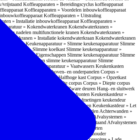
w/vrijstaand
Koffieapparaten » Bereidingscyclus koffieapparaat
ffieapparaat
Koffieapparaten » Voordelen inbouwkoffieapparaat
 inbouwkoffieapparaat
Koffieapparaten » Uitstraling
raten » Installatie inbouwkoffieapparaat
Koffieapparaten »
apparatuur » Kokendwaterkranen
Kokendwaterkranen »
or- en nadelen multifunctionele kranen
Kokendwaterkranen »
endwaterkranen » Installatie kokendwaterkraan
Kokendwaterkranen
tuur » Ovens
Keukenapparatuur » Slimme keukenapparatuur
Slimme
kenapparatuur » Slimme koelkast
Slimme keukenapparatuur »
ukenapparatuur » Eigenschappen Slimme keukenapparatuur
Slimme
napparatuur » Nadelen slimme keukenapparatuur
Slimme
ukenapparatuur
Keukenapparatuur » Vaatwassers
Keukenkasten
n
Corpus » Buitenkant zij-, boven- en onderpanelen
Corpus »
Corpus » Hoge kast
Corpus » Halfhoge kast
Corpus » Opzetkast
» Hoogte corpus
Corpus » Breedte corpus
Corpus » Diepte corpus
rk » Nadelen
Hang- en sluitwerk » Zware deuren
Hang- en sluitwerk
eukenkastdeur » Soorten deur- en ladefronten
Keukenkastdeur »
ur » Glijbevestiging
Keukenkastdeur » Afmetingen keukendeur
eur » Maatwerk
Keukenkastdeur » Deurgrepen
Keukenkastdeur » Let
terwanden
Achterwanden » Nadelen achterwanden
Achterwanden »
itstraling
Keukenaccessoires » Afvalsystemen
Afvalsystemen »
 » Inbouw in de spoelunit
Afvalsystemen » Vrijstaand
Afvalsystemen
s » Inbouwaccessoires
Inbouwaccessoires » Soorten
ade indelingen
Inbouwaccessoires » Handdoekhouder
nbouwaccessoires » Fire Safety Kit
Inbouwaccessoires » Lade