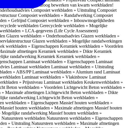
 bescherm je bij het droog bewerken van kwarts werkbladen!
nderhoudsadvies
Composiet werkbladen » Uitstraling
Composiet
estructuur
Composiet werkbladen » Randafwerking
Composiet
den » Gefrijnd
Composiet werkbladen » Inbouwmogelijkheden
recyclede werkbladen
Gerecyclede werkbladen » Mogelijke
werkbladen » LCA-gegevens (Life Cycle Assessment)
elen
Glazen werkbladen » Onderhoudsadvies
Glazen werkbladen »
ervlaktestructuur
Glazen werkbladen » Mogelijke randafwerkingen
ek werkbladen » Eigenschappen
Keramiek werkbladen » Voordelen
Maximale afmetingen
Keramiek werkbladen » Dikte
Keramiek
lijke randafwerking Keramiek
Keramiek werkbladen »
igenschappen
Laminaat werkbladen » Eigenschappen
Laminaat
dvies Laminaat werkbladen
Laminaat werkbladen » Uitstraling
kbladen » ABS/PP
Laminaat werkbladen » Alumium rand
Laminaat
 werkbladen
Laminaat werkbladen » Vlakinbouw
Laminaat
erkbladen » Prijsniveau Laminaat werkbladen
Keukenwerkbladen »
cht Beton werkbladen » Voordelen
Lichtgewicht Beton werkbladen »
n » Maximale afmetingen
Lichtgewicht Beton werkbladen » Dikte
lijke randafwerking
Lichtgewicht Beton werkbladen »
ten werkbladen » Eigenschappen
Massief houten werkbladen »
Massief houten werkbladen » Maximale afmetingen
Massief houten
» Mogelijke randafwerking
Massief houten werkbladen »
 Natuursteen werkbladen
Natuursteen werkbladen » Eigenschappen
den » Uitstraling
Natuursteen werkbladen » Maximale afmetingen