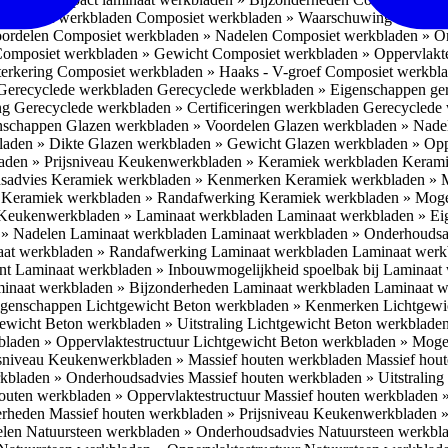
omposiet werkbladen
Composiet werkbladen » Waarschuwing Monteurs:
oordelen
Composiet werkbladen » Nadelen
Composiet werkbladen » O
omposiet werkbladen » Gewicht
Composiet werkbladen » Oppervlakt
erkering
Composiet werkbladen » Haaks - V-groef
Composiet werkbla
Gerecyclede werkbladen
Gerecyclede werkbladen » Eigenschappen ge
ing
Gerecyclede werkbladen » Certificeringen werkbladen
Gerecyclede 
enschappen
Glazen werkbladen » Voordelen
Glazen werkbladen » Nad
laden » Dikte
Glazen werkbladen » Gewicht
Glazen werkbladen » Opp
aden » Prijsniveau
Keukenwerkbladen » Keramiek werkbladen
Kerami
sadvies
Keramiek werkbladen » Kenmerken
Keramiek werkbladen » 
r
Keramiek werkbladen » Randafwerking
Keramiek werkbladen » Moge
Keukenwerkbladen » Laminaat werkbladen
Laminaat werkbladen » E
 » Nadelen Laminaat werkbladen
Laminaat werkbladen » Onderhoudsa
at werkbladen » Randafwerking Laminaat werkbladen
Laminaat wer
ant
Laminaat werkbladen » Inbouwmogelijkheid spoelbak bij Laminaat
inaat werkbladen » Bijzonderheden Laminaat werkbladen
Laminaat w
Eigenschappen
Lichtgewicht Beton werkbladen » Kenmerken
Lichtgewi
ewicht Beton werkbladen » Uitstraling
Lichtgewicht Beton werkblade
bladen » Oppervlaktestructuur
Lichtgewicht Beton werkbladen » Moge
jsniveau
Keukenwerkbladen » Massief houten werkbladen
Massief hou
rkbladen » Onderhoudsadvies
Massief houten werkbladen » Uitstraling
outen werkbladen » Oppervlaktestructuur
Massief houten werkbladen 
erheden
Massief houten werkbladen » Prijsniveau
Keukenwerkbladen »
elen
Natuursteen werkbladen » Onderhoudsadvies
Natuursteen werkbla