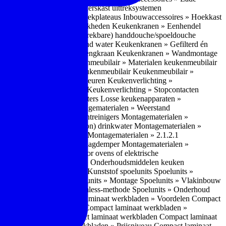
bouwaccessoires » Apothekerskast uittreksystemen
ccessoires » Hoekkast uittrekplateaus
Inbouwaccessoires » Hoekkast
ranen » Bedieningsmogelijkheden
Keukenkranen » Eenhendel
es
Keukenkranen » Met (uitrekbare) handdouche/spoeldouche
egen
Keukenkranen » Kokend water
Keukenkranen » Gefilterd én
age
Keukenkranen » Bladmengkraan
Keukenkranen » Wandmontage
illende meubeltypen
Keukenmeubilair » Materialen keukenmeubilair
bilair » Duurzaamheid keukenmeubilair
Keukenmeubilair »
Keukenverlichting » Lichtkleuren
Keukenverlichting »
verlichting » Dimbaarheid
Keukenverlichting » Stopcontacten
» Plintverwarming/plintheaters
Losse keukenapparaten »
 Luchtafvoersystemen
Montagematerialen » Weerstand
en
Montagematerialen » Luchtreinigers
Montagematerialen »
nsluitmateriaal voor (schoon) drinkwater
Montagematerialen »
steem van lades en deuren
Montagematerialen » 2.1.2.1
ontagematerialen » Waterslagdemper
Montagematerialen »
agematerialen » Kabels voor ovens of elektrische
erialen
Montagematerialen » Onderhoudsmiddelen keuken
 2.2 Kunststof
Spoelunits » Kunststof spoelunits
Spoelunits »
 » Montage spoelunit
Spoelunits » Montage
Spoelunits » Vlakinbouw
uw methode
Spoelunits » Rimless-methode
Spoelunits » Onderhoud
» Eigenschappen
Compact laminaat werkbladen » Voordelen Compact
ssief laminaat werkbladen
Compact laminaat werkbladen »
ijke randafwerking Compact laminaat werkbladen
Compact laminaat
naat
Compact laminaat werkbladen » Prijsniveau Compact laminaat