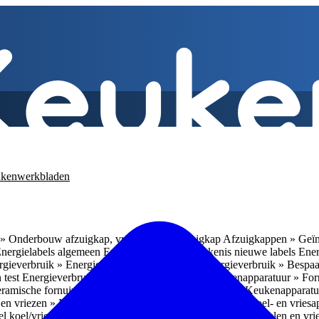
kenwerkbladen
» Onderbouw afzuigkap, vrijhangende afzuigkap
Afzuigkappen » Geïn
Energielabels algemeen
Energieverbruik » Betekenis nieuwe labels
Ener
gieverbruik » Energieverbruik in de praktijk
Energieverbruik » Bespaa
 test
Energieverbruik » 1
Energieverbruik » 5
Keukenapparatuur » Fo
eramische fornuizen
Keukenapparatuur » Inbouwlades
Keukenapparatu
en vriezen » Nismaten
Koelen en vriezen » Vrijstaande koel- en vries
el koel/vrieskasten
Koelen en vriezen » LED-verlichting
Koelen en vri