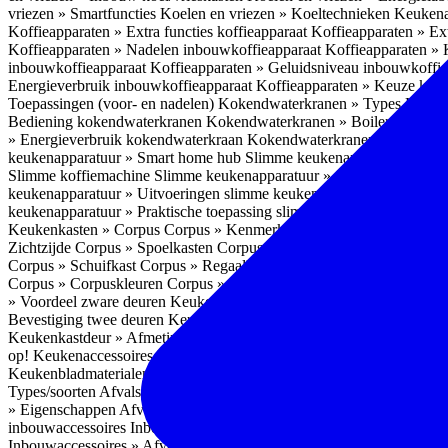
vriezen » Smartfuncties
Koelen en vriezen » Koeltechnieken
Keukena
Koffieapparaten » Extra functies koffieapparaat
Koffieapparaten » Ext
Koffieapparaten » Nadelen inbouwkoffieapparaat
Koffieapparaten »
inbouwkoffieapparaat
Koffieapparaten » Geluidsniveau inbouwkoffi
Energieverbruik inbouwkoffieapparaat
Koffieapparaten » Keuze koff
Toepassingen (voor- en nadelen)
Kokendwaterkranen » Types
Kokend
Bediening kokendwaterkranen
Kokendwaterkranen » Boilers koken
» Energieverbruik kokendwaterkraan
Kokendwaterkranen » Onderho
keukenapparatuur » Smart home hub
Slimme keukenapparatuur » Sl
Slimme koffiemachine
Slimme keukenapparatuur » Slimme stekker
S
keukenapparatuur » Uitvoeringen slimme keukenapparatuur
Slimme k
keukenapparatuur » Praktische toepassing slimme keukenapparatuur
Keukenkasten » Corpus
Corpus » Kenmerken
Corpus » Materiaal C
Zichtzijde
Corpus » Spoelkasten
Corpus » Soorten keukenkasten
Cor
Corpus » Schuifkast
Corpus » Regaalkast
Corpus » Afwijkend corpu
Corpus » Corpuskleuren
Corpus » Corpus in kleur
Corpus » Voordeel
» Voordeel zware deuren
Keukenkasten » Kastindeling
Keukenkaste
Bevestiging twee deuren
Keukenkastdeur » Vaatwasserdeur
Keukenka
Keukenkastdeur » Afmetingen
Keukenkastdeur » Hoogte front
Keuke
op!
Keukenaccessoires
Keukenaccessoires » Achterwanden
Achterwa
Keukenbladmaterialen als achterwand
Achterwanden » Hittebestendi
Types/soorten
Afvalsystemen » Installatie
Afvalsystemen » Inbouw i
» Eigenschappen
Afvalsystemen » Inhoud
Afvalsystemen » Energie
A
inbouwaccessoires
Inbouwaccessoires » Bestek- en ladeindelingen vo
Inbouwaccessoires » Afvalsystemen
Inbouwaccessoires » Inbouw korv