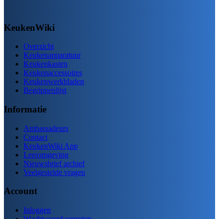
KeukenWiki
Overzicht
Keukenapparatuur
Keukenkasten
Keukenaccessoires
Keukenwerkbladen
Begrippenlijst
Informatie
Ambassadeurs
Contact
KeukenWiki App
Leeromgeving
Nieuwsbrief archief
Veelgestelde vragen
Account
Inloggen
Wachtwoord vergeten