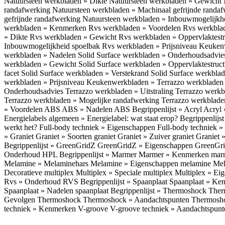
Natuursteen werkbladen » Dikte
Natuursteen werkbladen » Gewicht
randafwerking
Natuursteen werkbladen » Machinaal gefrijnde randa
gefrijnde randafwerking
Natuursteen werkbladen » Inbouwmogelijkh
werkbladen » Kenmerken
Rvs werkbladen » Voordelen
Rvs werkbla
» Dikte
Rvs werkbladen » Gewicht
Rvs werkbladen » Oppervlaktest
Inbouwmogelijkheid spoelbak
Rvs werkbladen » Prijsniveau
Keukenw
werkbladen » Nadelen
Solid Surface werkbladen » Onderhoudsadvi
werkbladen » Gewicht
Solid Surface werkbladen » Oppervlaktestruc
facet
Solid Surface werkbladen » Verstekrand
Solid Surface werkbla
werkbladen » Prijsniveau
Keukenwerkbladen » Terrazzo werkblade
Onderhoudsadvies
Terrazzo werkbladen » Uitstraling
Terrazzo werk
Terrazzo werkbladen » Mogelijke randafwerking
Terrazzo werkblade
» Voordelen ABS
ABS » Nadelen ABS
Begrippenlijst » Acryl
Acryl 
Energielabels algemeen » Energielabel: wat staat erop?
Begrippenlijs
werkt het?
Full-body techniek » Eigenschappen
Full-body techniek »
» Graniet
Graniet » Soorten graniet
Graniet » Zuiver graniet
Graniet 
Begrippenlijst » GreenGridZ
GreenGridZ » Eigenschappen GreenGr
Onderhoud HPL
Begrippenlijst » Marmer
Marmer » Kenmerken ma
Melamine » Melaminehars
Melamine » Eigenschappen melamine
Mel
Decoratieve multiplex
Multiplex » Speciale multiplex
Multiplex » Ei
Rvs » Onderhoud RVS
Begrippenlijst » Spaanplaat
Spaanplaat » Ke
Spaanplaat » Nadelen spaanplaat
Begrippenlijst » Thermoshock
Ther
Gevolgen Thermoshock
Thermoshock » Aandachtspunten Thermos
techniek » Kenmerken V-groove
V-groove techniek » Aandachtspun
Inloggen