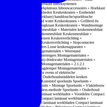
bouwaccessoires » Apothekerskast uittreksystemen
ccessoires » Hoekkast uittrekplateaus
Inbouwaccessoires » Hoekkast
ranen » Bedieningsmogelijkheden
Keukenkranen » Eenhendel
es
Keukenkranen » Met (uitrekbare) handdouche/spoeldouche
egen
Keukenkranen » Kokend water
Keukenkranen » Gefilterd én
age
Keukenkranen » Bladmengkraan
Keukenkranen » Wandmontage
illende meubeltypen
Keukenmeubilair » Materialen keukenmeubilair
bilair » Duurzaamheid keukenmeubilair
Keukenmeubilair »
Keukenverlichting » Lichtkleuren
Keukenverlichting »
verlichting » Dimbaarheid
Keukenverlichting » Stopcontacten
» Plintverwarming/plintheaters
Losse keukenapparaten »
 Luchtafvoersystemen
Montagematerialen » Weerstand
en
Montagematerialen » Luchtreinigers
Montagematerialen »
nsluitmateriaal voor (schoon) drinkwater
Montagematerialen »
steem van lades en deuren
Montagematerialen » 2.1.2.1
ontagematerialen » Waterslagdemper
Montagematerialen »
agematerialen » Kabels voor ovens of elektrische
erialen
Montagematerialen » Onderhoudsmiddelen keuken
 2.2 Kunststof
Spoelunits » Kunststof spoelunits
Spoelunits »
 » Montage spoelunit
Spoelunits » Montage
Spoelunits » Vlakinbouw
uw methode
Spoelunits » Rimless-methode
Spoelunits » Onderhoud
» Eigenschappen
Compact laminaat werkbladen » Voordelen Compact
ssief laminaat werkbladen
Compact laminaat werkbladen »
ijke randafwerking Compact laminaat werkbladen
Compact laminaat
naat
Compact laminaat werkbladen » Prijsniveau Compact laminaat