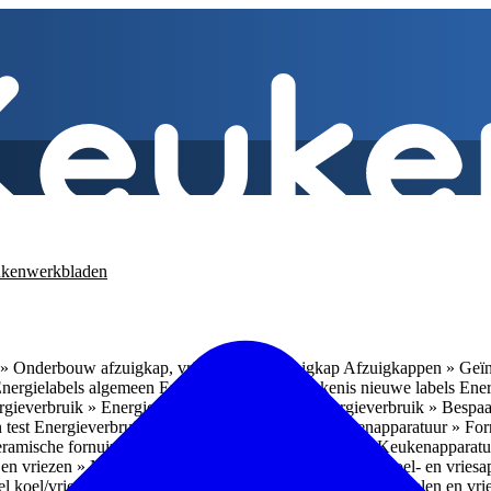
kenwerkbladen
» Onderbouw afzuigkap, vrijhangende afzuigkap
Afzuigkappen » Geïn
Energielabels algemeen
Energieverbruik » Betekenis nieuwe labels
Ener
gieverbruik » Energieverbruik in de praktijk
Energieverbruik » Bespaa
 test
Energieverbruik » 1
Energieverbruik » 5
Keukenapparatuur » Fo
eramische fornuizen
Keukenapparatuur » Inbouwlades
Keukenapparatu
en vriezen » Nismaten
Koelen en vriezen » Vrijstaande koel- en vries
el koel/vrieskasten
Koelen en vriezen » LED-verlichting
Koelen en vri