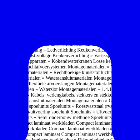
soires » Kast systemen
Inbouwaccessoires » Kast-inbouw-systemen
In
kkast systemen
Inbouwaccessoires » Hoekkast uittreksystemen
Inbouwa
naccessoires » Keukenkranen
Keukenkranen » Types/soorten
Keukenk
h kraan
Keukenkranen » Infrarood kraan
Keukenkranen » Extra functi
ater
Keukenkranen » Gekoeld water
Keukenkranen » Koolzuur toevo
iek (pvd)
Keukenkranen » Vorm Keukenkraan
Keukenkranen » Mont
Keukenmeubilair » Wat is keukenmeubilair?
Keukenmeubilair » Versch
trends 2026
Keukenmeubilair » Praktische aandachtspunten
Keukenmeu
ing
Keukenverlichting » Ledverlichting
Keukenverlichting » Installatie
verlichting » Vast-voltage
Keukenverlichting » Vaste-spanning
Keuken
n
Losse keukenapparaten » Kokendwaterkranen
Losse keukenapparaten 
aterialen » Luchtafvoersystemen
Montagematerialen » Verschillende
langen
Montagematerialen » Rechthoekige kunststof luchtafvoersystem
en
Montagematerialen » Wateraansluitmaterialen
Montagematerialen » Aa
» 1.2.1 Ronde flexibele afvoerslangen
Montagematerialen » Dempingsy
ontagematerialen » Waterslot
Montagematerialen » 1.4.1 Plasmafilter
M
gematerialen » Kabels, verlengkabels, stekkers en stekkerblokken
Mont
erialen » Gas aansluitmaterialen
Montagematerialen » Gasaansluitmat
s » Materialen spoelunits
Spoelunits » Roestvaststaal (rvs)
Spoelunits »
units » Design/uitvoering spoelunit
Spoelunits » Uitvoering
Spoelunits
ethode
Spoelunits » Semi-onderbouw methode
Spoelunits » Tussenbo
aden » Compact laminaat werkbladen
Compact laminaat werkbladen 
ct laminaat werkbladen
Compact laminaat werkbladen » Nanotech ma
 Uitstraling Compact laminaat
Compact laminaat werkbladen » Mogel
bladen
Compact laminaat werkbladen » Bijzonderheden Compact lami