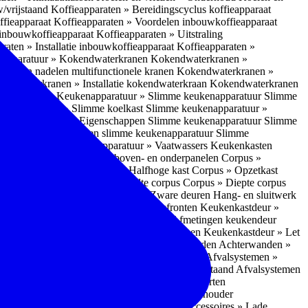
w/vrijstaand
Koffieapparaten » Bereidingscyclus koffieapparaat
ffieapparaat
Koffieapparaten » Voordelen inbouwkoffieapparaat
 inbouwkoffieapparaat
Koffieapparaten » Uitstraling
raten » Installatie inbouwkoffieapparaat
Koffieapparaten »
apparatuur » Kokendwaterkranen
Kokendwaterkranen »
or- en nadelen multifunctionele kranen
Kokendwaterkranen »
endwaterkranen » Installatie kokendwaterkraan
Kokendwaterkranen
tuur » Ovens
Keukenapparatuur » Slimme keukenapparatuur
Slimme
kenapparatuur » Slimme koelkast
Slimme keukenapparatuur »
ukenapparatuur » Eigenschappen Slimme keukenapparatuur
Slimme
napparatuur » Nadelen slimme keukenapparatuur
Slimme
ukenapparatuur
Keukenapparatuur » Vaatwassers
Keukenkasten
n
Corpus » Buitenkant zij-, boven- en onderpanelen
Corpus »
Corpus » Hoge kast
Corpus » Halfhoge kast
Corpus » Opzetkast
» Hoogte corpus
Corpus » Breedte corpus
Corpus » Diepte corpus
rk » Nadelen
Hang- en sluitwerk » Zware deuren
Hang- en sluitwerk
eukenkastdeur » Soorten deur- en ladefronten
Keukenkastdeur »
ur » Glijbevestiging
Keukenkastdeur » Afmetingen keukendeur
eur » Maatwerk
Keukenkastdeur » Deurgrepen
Keukenkastdeur » Let
terwanden
Achterwanden » Nadelen achterwanden
Achterwanden »
itstraling
Keukenaccessoires » Afvalsystemen
Afvalsystemen »
 » Inbouw in de spoelunit
Afvalsystemen » Vrijstaand
Afvalsystemen
s » Inbouwaccessoires
Inbouwaccessoires » Soorten
ade indelingen
Inbouwaccessoires » Handdoekhouder
nbouwaccessoires » Fire Safety Kit
Inbouwaccessoires » Lade