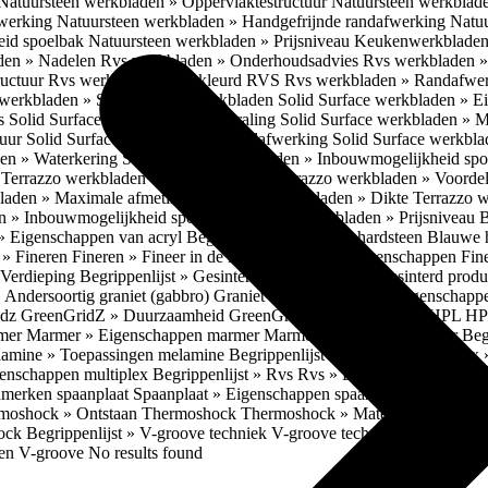
Natuursteen werkbladen » Oppervlaktestructuur
Natuursteen werkblad
fwerking
Natuursteen werkbladen » Handgefrijnde randafwerking
Natuu
eid spoelbak
Natuursteen werkbladen » Prijsniveau
Keukenwerkbladen
den » Nadelen
Rvs werkbladen » Onderhoudsadvies
Rvs werkbladen » 
ructuur
Rvs werkbladen » Gekleurd RVS
Rvs werkbladen » Randafwe
erkbladen » Solid Surface werkbladen
Solid Surface werkbladen » 
es
Solid Surface werkbladen » Uitstraling
Solid Surface werkbladen » 
tuur
Solid Surface werkbladen » Randafwerking
Solid Surface werkbl
den » Waterkering
Solid Surface werkbladen » Inbouwmogelijkheid sp
n
Terrazzo werkbladen » Eigenschappen
Terrazzo werkbladen » Voorde
bladen » Maximale afmetingen
Terrazzo werkbladen » Dikte
Terrazzo 
n » Inbouwmogelijkheid spoelbak
Terrazzo werkbladen » Prijsniveau
B
» Eigenschappen van acryl
Begrippenlijst » Blauwe hardsteen
Blauwe 
t » Fineren
Fineren » Fineer in de keuken
Fineren » Eigenschappen Fin
 Verdieping
Begrippenlijst » Gesinterd productieproces
Gesinterd produ
» Andersoortig graniet (gabbro)
Graniet » Gneis
Graniet » Eigenschapp
idz
GreenGridZ » Duurzaamheid GreenGridz
Begrippenlijst » HPL
HP
rmer
Marmer » Eigenschappen marmer
Marmer » Productie marmer
Beg
amine » Toepassingen melamine
Begrippenlijst » Multiplex
Multiplex 
genschappen multiplex
Begrippenlijst » Rvs
Rvs » Eigenschappen RV
nmerken spaanplaat
Spaanplaat » Eigenschappen spaanplaat
Spaanplaat
moshock » Ontstaan Thermoshock
Thermoshock » Materialen & gevoe
hock
Begrippenlijst » V-groove techniek
V-groove techniek » Toepasbar
ten V-groove
No results found