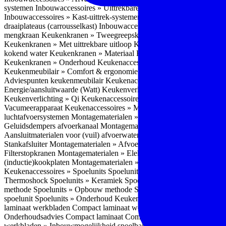
systemen
Inbouwaccessoires » Uittrekbare ladesystemen
Inbouwacces
Inbouwaccessoires » Kast-uittrek-systemen
Inbouwaccessoires » Hoe
draaiplateaus (carrousselkast)
Inbouwaccessoires » Onderhoud
Keuke
mengkraan
Keukenkranen » Tweegreepskraan
Keukenkranen » Touc
Keukenkranen » Met uittrekbare uitloop
Keukenkranen » Gefilterd w
kokend water
Keukenkranen » Materiaal
Keukenkranen » Pvd Techn
Keukenkranen » Onderhoud
Keukenaccessoires » Keukenmeubilair
Keukenmeubilair » Comfort & ergonomie
Keukenmeubilair » Design
Adviespunten keukenmeubilair
Keukenaccessoires » Keukenverlicht
Energie/aansluitwaarde (Watt)
Keukenverlichting » Leddriver
Keuken
Keukenverlichting » Qi
Keukenaccessoires » Losse keukenapparate
Vacumeerapparaat
Keukenaccessoires » Montagematerialen
Montagem
luchtafvoersystemen
Montagematerialen » Flexibele (ronde) afvoers
Geluidsdempers afvoerkanaal
Montagematerialen » Aansluitmaterial
Aansluitmaterialen voor (vuil) afvoerwater sifons
Montagematerialen 
Stankafsluiter
Montagematerialen » Afvoerpluggen t.b.v. spoelunits
M
Filterstopkranen
Montagematerialen » Elektra aansluitmateriaal
Monta
(inductie)kookplaten
Montagematerialen » Combiregelaar
Montagemat
Keukenaccessoires » Spoelunits
Spoelunits » Types/soorten
Spoelunit
Thermoshock
Spoelunits » Keramiek
Spoelunits » Tegelbakken
Spoel
methode
Spoelunits » Opbouw methode
Spoelunits » Onderbouw m
spoelunit
Spoelunits » Onderhoud
Keukenwerkbladen
Keukenwerkbl
laminaat werkbladen
Compact laminaat werkbladen » Nadelen Compa
Onderhoudsadvies Compact laminaat
Compact laminaat werkbladen »
werkbladen » Inbouwmogelijkheid spoelbak Compact laminaat werk