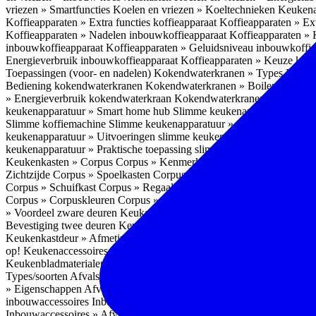
vriezen » Smartfuncties
Koelen en vriezen » Koeltechnieken
Keukena
Koffieapparaten » Extra functies koffieapparaat
Koffieapparaten » Ext
Koffieapparaten » Nadelen inbouwkoffieapparaat
Koffieapparaten »
inbouwkoffieapparaat
Koffieapparaten » Geluidsniveau inbouwkoffi
Energieverbruik inbouwkoffieapparaat
Koffieapparaten » Keuze koff
Toepassingen (voor- en nadelen)
Kokendwaterkranen » Types
Kokend
Bediening kokendwaterkranen
Kokendwaterkranen » Boilers koken
» Energieverbruik kokendwaterkraan
Kokendwaterkranen » Onderho
keukenapparatuur » Smart home hub
Slimme keukenapparatuur » Sl
Slimme koffiemachine
Slimme keukenapparatuur » Slimme stekker
S
keukenapparatuur » Uitvoeringen slimme keukenapparatuur
Slimme k
keukenapparatuur » Praktische toepassing slimme keukenapparatuur
Keukenkasten » Corpus
Corpus » Kenmerken
Corpus » Materiaal C
Zichtzijde
Corpus » Spoelkasten
Corpus » Soorten keukenkasten
Cor
Corpus » Schuifkast
Corpus » Regaalkast
Corpus » Afwijkend corpu
Corpus » Corpuskleuren
Corpus » Corpus in kleur
Corpus » Voordeel
» Voordeel zware deuren
Keukenkasten » Kastindeling
Keukenkaste
Bevestiging twee deuren
Keukenkastdeur » Vaatwasserdeur
Keukenka
Keukenkastdeur » Afmetingen
Keukenkastdeur » Hoogte front
Keuke
op!
Keukenaccessoires
Keukenaccessoires » Achterwanden
Achterwa
Keukenbladmaterialen als achterwand
Achterwanden » Hittebestendi
Types/soorten
Afvalsystemen » Installatie
Afvalsystemen » Inbouw i
» Eigenschappen
Afvalsystemen » Inhoud
Afvalsystemen » Energie
A
inbouwaccessoires
Inbouwaccessoires » Bestek- en ladeindelingen vo
Inbouwaccessoires » Afvalsystemen
Inbouwaccessoires » Inbouw korv