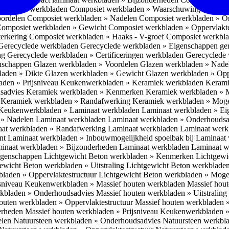
omposiet werkbladen
Composiet werkbladen » Waarschuwing Monteurs:
oordelen
Composiet werkbladen » Nadelen
Composiet werkbladen » O
omposiet werkbladen » Gewicht
Composiet werkbladen » Oppervlakt
erkering
Composiet werkbladen » Haaks - V-groef
Composiet werkbla
Gerecyclede werkbladen
Gerecyclede werkbladen » Eigenschappen ge
ing
Gerecyclede werkbladen » Certificeringen werkbladen
Gerecyclede 
enschappen
Glazen werkbladen » Voordelen
Glazen werkbladen » Nad
laden » Dikte
Glazen werkbladen » Gewicht
Glazen werkbladen » Opp
aden » Prijsniveau
Keukenwerkbladen » Keramiek werkbladen
Kerami
sadvies
Keramiek werkbladen » Kenmerken
Keramiek werkbladen » 
r
Keramiek werkbladen » Randafwerking
Keramiek werkbladen » Moge
Keukenwerkbladen » Laminaat werkbladen
Laminaat werkbladen » E
 » Nadelen Laminaat werkbladen
Laminaat werkbladen » Onderhoudsa
at werkbladen » Randafwerking Laminaat werkbladen
Laminaat wer
ant
Laminaat werkbladen » Inbouwmogelijkheid spoelbak bij Laminaat
inaat werkbladen » Bijzonderheden Laminaat werkbladen
Laminaat w
Eigenschappen
Lichtgewicht Beton werkbladen » Kenmerken
Lichtgewi
ewicht Beton werkbladen » Uitstraling
Lichtgewicht Beton werkblade
bladen » Oppervlaktestructuur
Lichtgewicht Beton werkbladen » Moge
jsniveau
Keukenwerkbladen » Massief houten werkbladen
Massief hou
rkbladen » Onderhoudsadvies
Massief houten werkbladen » Uitstraling
outen werkbladen » Oppervlaktestructuur
Massief houten werkbladen 
erheden
Massief houten werkbladen » Prijsniveau
Keukenwerkbladen »
elen
Natuursteen werkbladen » Onderhoudsadvies
Natuursteen werkbla