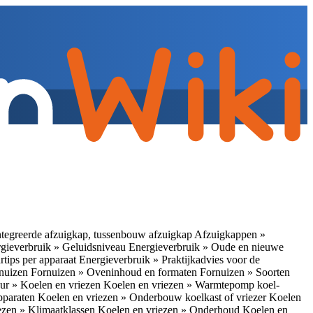
tegreerde afzuigkap, tussenbouw afzuigkap
Afzuigkappen »
gieverbruik » Geluidsniveau
Energieverbruik » Oude en nieuwe
rtips per apparaat
Energieverbruik » Praktijkadvies voor de
rnuizen
Fornuizen » Oveninhoud en formaten
Fornuizen » Soorten
ur » Koelen en vriezen
Koelen en vriezen » Warmtepomp koel-
apparaten
Koelen en vriezen » Onderbouw koelkast of vriezer
Koelen
ezen » Klimaatklassen
Koelen en vriezen » Onderhoud
Koelen en