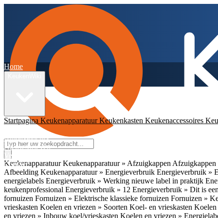
Home
KeukenWiki
Startpagina
Keukenapparatuur
Keukenkasten
Keukenaccessoires
Keu
App
Ambassadeurs
Nieuwsbrieven
Veelgestelde vragen
Keukenapparatuur
Keukenapparatuur » Afzuigkappen
Afzuigkappen 
Contact
Afbeelding
Keukenapparatuur » Energieverbruik
Energieverbruik » 
energielabels
Energieverbruik » Werking nieuwe label in praktijk
Ener
keukenprofessional
Energieverbruik » 12
Energieverbruik » Dit is een
fornuizen
Fornuizen » Elektrische klassieke fornuizen
Fornuizen » K
vrieskasten
Koelen en vriezen » Soorten Koel- en vrieskasten
Koelen 
en vriezen » Inbouw koel/vrieskasten
Koelen en vriezen » Energielab