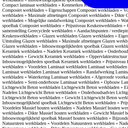
Compact laminaat werkbladen » Kenmerken
Keukenwerkbladen » C
Composiet werkbladen » Eigenschappen
Composiet werkbladen » V
werkbladen » Maximale afmetingen
Composiet werkbladen » Dikte
C
werkbladen » Mogelijke randafwerking
Composiet werkbladen » Wat
spoelbak
Composiet werkbladen » Prijsniveau
Keukenwerkbladen » 
samenstelling
Gerecyclede werkbladen » Aandachtspunten / verdiep
Keukenwerkbladen » Glazen werkbladen
Glazen werkbladen » Eig
Uitstraling
Glazen werkbladen » Maximale afmetingen
Glazen werkb
Glazen werkbladen » Inbouwmogelijkheden spoelbak
Glazen werkbl
Keramiek werkbladen » Nadelen
Keramiek werkbladen » Onderhoud
werkbladen » Gewicht
Keramiek werkbladen » Oppervlaktestructuu
Inbouwmogelijkheden spoelbak
Keramiek werkbladen » Prijsniveau
werkbladen » Voordelen Laminaat werkbladen
Laminaat werkbladen
Laminaat werkbladen
Laminaat werkbladen » Randafwerking
Lamina
werkbladen » Waterkering
Laminaat werkbladen » Afgeronde voork
werkbladen » Semi-onderbouw
Laminaat werkbladen » Opbouw
Lam
Lichtgewicht Beton werkbladen
Lichtgewicht Beton werkbladen » 
Nadelen
Lichtgewicht Beton werkbladen » Onderhoudsadvies
Lichtg
Lichtgewicht Beton werkbladen » Gewicht
Lichtgewicht Beton werk
Inbouwmogelijkheid spoelbak
Lichtgewicht Beton werkbladen » Pri
Voordelen
Massief houten werkbladen » Nadelen
Massief houten we
werkbladen » Dikte
Massief houten werkbladen » Gewicht
Massief h
Inbouwmogelijkheid spoelbak
Massief houten werkbladen » Bijzond
Natuursteen werkbladen » Voordelen
Natuursteen werkbladen » Nad