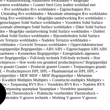
en » Randafwerking
Natuursteen werkbladen » Mogelijke
rsteen werkbladen » Graniet Steel Grey leather werkblad met
 » Rvs werkbladen
Rvs werkbladen » Eigenschappen
Rvs
Uitstraling
Rvs werkbladen » Maximale afmetingen
Rvs werkbladen
rking
Rvs werkbladen » Mogelijke randafwerking
Rvs werkbladen »
Eigenschappen
Solid Surface werkbladen » Voordelen
Solid Surface
Maximale afmetingen
Solid Surface werkbladen » Dikte
Solid Surface
aden » Mogelijke randafwerking
Solid Surface werkbladen » Dubbel
oelbak
Solid Surface werkbladen » Bijzonderheden
Solid Surface
len
Terrazzo werkbladen » Nadelen
Terrazzo werkbladen »
werkbladen » Gewicht
Terrazzo werkbladen » Oppervlaktestructuur
egrippenlijst
Begrippenlijst » ABS
ABS » Eigenschappen ABS
ABS
hardsteen » Kenmerken
Begrippenlijst » Energielabels algemeen
eer
Begrippenlijst » Full-body techniek
Full-body techniek » Hoe
ctieproces » Hoe werkt een gesinterd productieproces?
Begrippenlijst
en graniet
Graniet » Productie graniet
Graniet » Toepassingen graniet
L » Productieproces HPL
HPL » Plaatmateriaal en HPL
HPL »
rippenlijst » MDF
MDF » MDF
Begrippenlijst » Melamine
» Kwaliteit Multiplex
Multiplex » Constructie-multiplex
Multiplex »
S
Rvs » Toepassing RVS
Rvs » Voordelen RVS
Rvs » Nadelen RVS
 » Toepassing spaanplaat
Spaanplaat » Voordelen spaanplaat
ligheid
Thermoshock » Praktische voorbeelden
Thermoshock »
e materialen
V-groove techniek » Werking V-groove
V-groove