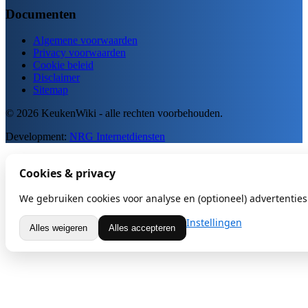
Documenten
Algemene voorwaarden
Privacy voorwaarden
Cookie beleid
Disclaimer
Sitemap
© 2026 KeukenWiki - alle rechten voorbehouden.
Development:
NRG Internetdiensten
Cookies & privacy
We gebruiken cookies voor analyse en (optioneel) advertenties.
Instellingen
Alles weigeren
Alles accepteren