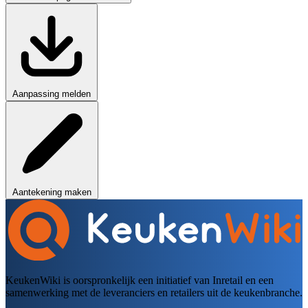
Aanpassing melden
Aantekening maken
KeukenWiki is oorspronkelijk een initiatief van Inretail en een
samenwerking met de leveranciers en retailers uit de keukenbranche.