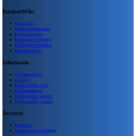
KeukenWiki
Overzicht
Keukenapparatuur
Keukenkasten
Keukenaccessoires
Keukenwerkbladen
Begrippenlijst
Informatie
Ambassadeurs
Contact
KeukenWiki App
Leeromgeving
Nieuwsbrief archief
Veelgestelde vragen
Account
Inloggen
Wachtwoord vergeten