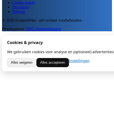
Cookie beleid
Disclaimer
Sitemap
© 2026 KeukenWiki - alle rechten voorbehouden.
Development:
NRG Internetdiensten
Cookies & privacy
We gebruiken cookies voor analyse en (optioneel) advertenties.
Instellingen
Alles weigeren
Alles accepteren