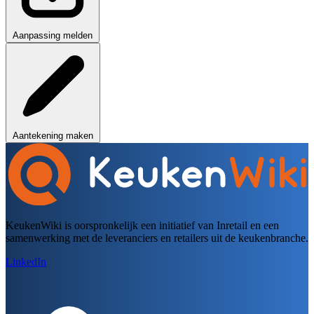
Aanpassing melden
Aantekening maken
KeukenWiki is oorspronkelijk een initiatief van Inretail en een
samenwerking met de leveranciers en retailers uit de keukenbranche.
LinkedIn