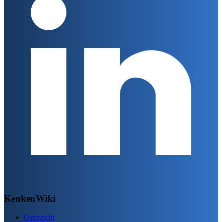
KeukenWiki
Overzicht