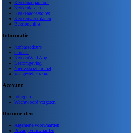
Keukenapparatuur
Keukenkasten
Keukenaccessoires
Keukenwerkbladen
Begrippenlijst
Informatie
Ambassadeurs
Contact
KeukenWiki App
Leeromgeving
Nieuwsbrief archief
Veelgestelde vragen
Account
Inloggen
Wachtwoord vergeten
Documenten
Algemene voorwaarden
Privacy voorwaarden