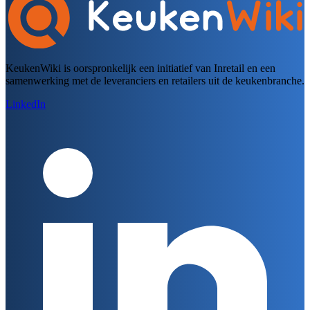
KeukenWiki is oorspronkelijk een initiatief van Inretail en een
samenwerking met de leveranciers en retailers uit de keukenbranche.
LinkedIn