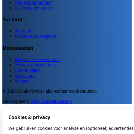
Nieuwsbrief archief
Veelgestelde vragen
Account
Inloggen
Wachtwoord vergeten
Documenten
Algemene voorwaarden
Privacy voorwaarden
Cookie beleid
Disclaimer
Sitemap
© 2026 KeukenWiki - alle rechten voorbehouden.
Development:
NRG Internetdiensten
Cookies & privacy
We gebruiken cookies voor analyse en (optioneel) advertenties.