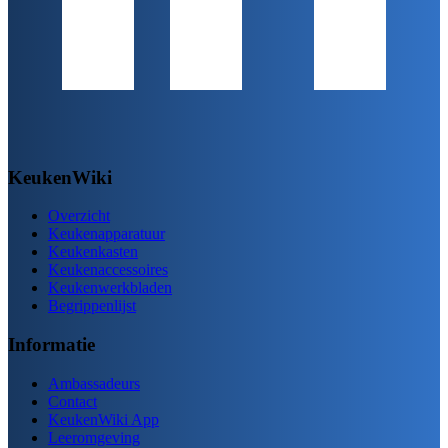
KeukenWiki
Overzicht
Keukenapparatuur
Keukenkasten
Keukenaccessoires
Keukenwerkbladen
Begrippenlijst
Informatie
Ambassadeurs
Contact
KeukenWiki App
Leeromgeving