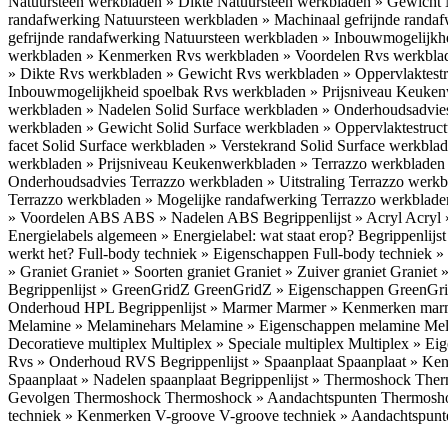
Natuursteen werkbladen » Dikte
Natuursteen werkbladen » Gewicht
randafwerking
Natuursteen werkbladen » Machinaal gefrijnde randa
gefrijnde randafwerking
Natuursteen werkbladen » Inbouwmogelijkh
werkbladen » Kenmerken
Rvs werkbladen » Voordelen
Rvs werkbla
» Dikte
Rvs werkbladen » Gewicht
Rvs werkbladen » Oppervlaktest
Inbouwmogelijkheid spoelbak
Rvs werkbladen » Prijsniveau
Keukenw
werkbladen » Nadelen
Solid Surface werkbladen » Onderhoudsadvi
werkbladen » Gewicht
Solid Surface werkbladen » Oppervlaktestruc
facet
Solid Surface werkbladen » Verstekrand
Solid Surface werkbla
werkbladen » Prijsniveau
Keukenwerkbladen » Terrazzo werkblade
Onderhoudsadvies
Terrazzo werkbladen » Uitstraling
Terrazzo werk
Terrazzo werkbladen » Mogelijke randafwerking
Terrazzo werkblade
» Voordelen ABS
ABS » Nadelen ABS
Begrippenlijst » Acryl
Acryl 
Energielabels algemeen » Energielabel: wat staat erop?
Begrippenlijs
werkt het?
Full-body techniek » Eigenschappen
Full-body techniek »
» Graniet
Graniet » Soorten graniet
Graniet » Zuiver graniet
Graniet 
Begrippenlijst » GreenGridZ
GreenGridZ » Eigenschappen GreenGr
Onderhoud HPL
Begrippenlijst » Marmer
Marmer » Kenmerken ma
Melamine » Melaminehars
Melamine » Eigenschappen melamine
Mel
Decoratieve multiplex
Multiplex » Speciale multiplex
Multiplex » Ei
Rvs » Onderhoud RVS
Begrippenlijst » Spaanplaat
Spaanplaat » Ke
Spaanplaat » Nadelen spaanplaat
Begrippenlijst » Thermoshock
Ther
Gevolgen Thermoshock
Thermoshock » Aandachtspunten Thermos
techniek » Kenmerken V-groove
V-groove techniek » Aandachtspun
Inloggen