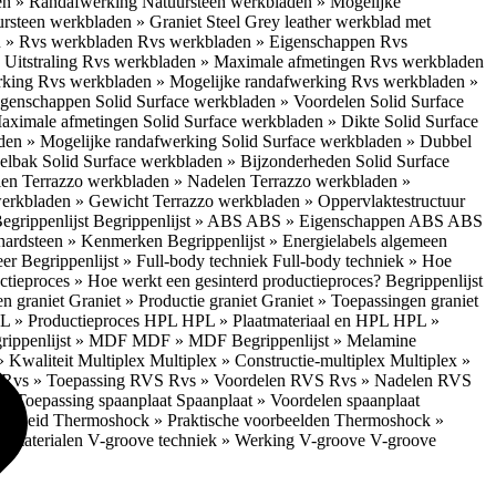
en » Randafwerking
Natuursteen werkbladen » Mogelijke
rsteen werkbladen » Graniet Steel Grey leather werkblad met
 » Rvs werkbladen
Rvs werkbladen » Eigenschappen
Rvs
Uitstraling
Rvs werkbladen » Maximale afmetingen
Rvs werkbladen
rking
Rvs werkbladen » Mogelijke randafwerking
Rvs werkbladen »
Eigenschappen
Solid Surface werkbladen » Voordelen
Solid Surface
Maximale afmetingen
Solid Surface werkbladen » Dikte
Solid Surface
aden » Mogelijke randafwerking
Solid Surface werkbladen » Dubbel
oelbak
Solid Surface werkbladen » Bijzonderheden
Solid Surface
len
Terrazzo werkbladen » Nadelen
Terrazzo werkbladen »
werkbladen » Gewicht
Terrazzo werkbladen » Oppervlaktestructuur
egrippenlijst
Begrippenlijst » ABS
ABS » Eigenschappen ABS
ABS
hardsteen » Kenmerken
Begrippenlijst » Energielabels algemeen
eer
Begrippenlijst » Full-body techniek
Full-body techniek » Hoe
ctieproces » Hoe werkt een gesinterd productieproces?
Begrippenlijst
en graniet
Graniet » Productie graniet
Graniet » Toepassingen graniet
L » Productieproces HPL
HPL » Plaatmateriaal en HPL
HPL »
rippenlijst » MDF
MDF » MDF
Begrippenlijst » Melamine
» Kwaliteit Multiplex
Multiplex » Constructie-multiplex
Multiplex »
S
Rvs » Toepassing RVS
Rvs » Voordelen RVS
Rvs » Nadelen RVS
 » Toepassing spaanplaat
Spaanplaat » Voordelen spaanplaat
ligheid
Thermoshock » Praktische voorbeelden
Thermoshock »
e materialen
V-groove techniek » Werking V-groove
V-groove