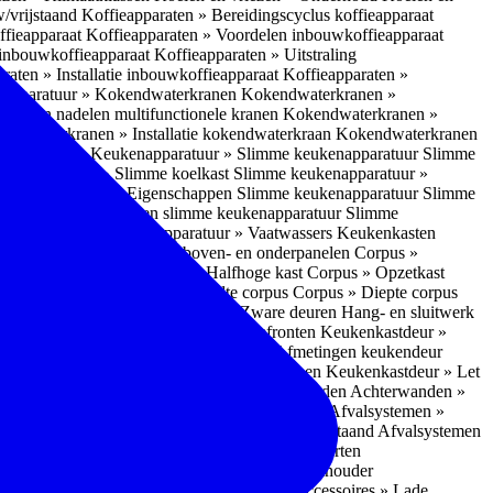
w/vrijstaand
Koffieapparaten » Bereidingscyclus koffieapparaat
ffieapparaat
Koffieapparaten » Voordelen inbouwkoffieapparaat
 inbouwkoffieapparaat
Koffieapparaten » Uitstraling
raten » Installatie inbouwkoffieapparaat
Koffieapparaten »
apparatuur » Kokendwaterkranen
Kokendwaterkranen »
or- en nadelen multifunctionele kranen
Kokendwaterkranen »
endwaterkranen » Installatie kokendwaterkraan
Kokendwaterkranen
tuur » Ovens
Keukenapparatuur » Slimme keukenapparatuur
Slimme
kenapparatuur » Slimme koelkast
Slimme keukenapparatuur »
ukenapparatuur » Eigenschappen Slimme keukenapparatuur
Slimme
napparatuur » Nadelen slimme keukenapparatuur
Slimme
ukenapparatuur
Keukenapparatuur » Vaatwassers
Keukenkasten
n
Corpus » Buitenkant zij-, boven- en onderpanelen
Corpus »
Corpus » Hoge kast
Corpus » Halfhoge kast
Corpus » Opzetkast
» Hoogte corpus
Corpus » Breedte corpus
Corpus » Diepte corpus
rk » Nadelen
Hang- en sluitwerk » Zware deuren
Hang- en sluitwerk
eukenkastdeur » Soorten deur- en ladefronten
Keukenkastdeur »
ur » Glijbevestiging
Keukenkastdeur » Afmetingen keukendeur
eur » Maatwerk
Keukenkastdeur » Deurgrepen
Keukenkastdeur » Let
terwanden
Achterwanden » Nadelen achterwanden
Achterwanden »
itstraling
Keukenaccessoires » Afvalsystemen
Afvalsystemen »
 » Inbouw in de spoelunit
Afvalsystemen » Vrijstaand
Afvalsystemen
s » Inbouwaccessoires
Inbouwaccessoires » Soorten
ade indelingen
Inbouwaccessoires » Handdoekhouder
nbouwaccessoires » Fire Safety Kit
Inbouwaccessoires » Lade