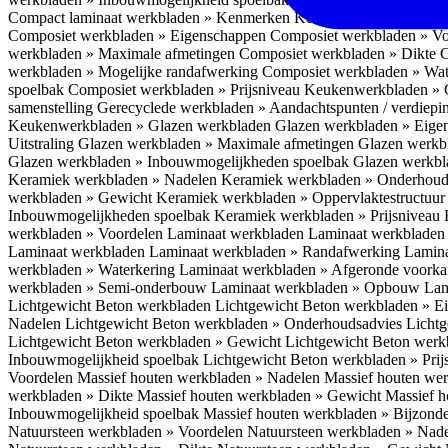
Compact laminaat werkbladen » Kenmerken
Keukenwerkbladen » C
Composiet werkbladen » Eigenschappen
Composiet werkbladen » V
werkbladen » Maximale afmetingen
Composiet werkbladen » Dikte
C
werkbladen » Mogelijke randafwerking
Composiet werkbladen » Wat
spoelbak
Composiet werkbladen » Prijsniveau
Keukenwerkbladen » 
samenstelling
Gerecyclede werkbladen » Aandachtspunten / verdiep
Keukenwerkbladen » Glazen werkbladen
Glazen werkbladen » Eig
Uitstraling
Glazen werkbladen » Maximale afmetingen
Glazen werkb
Glazen werkbladen » Inbouwmogelijkheden spoelbak
Glazen werkbl
Keramiek werkbladen » Nadelen
Keramiek werkbladen » Onderhoud
werkbladen » Gewicht
Keramiek werkbladen » Oppervlaktestructuu
Inbouwmogelijkheden spoelbak
Keramiek werkbladen » Prijsniveau
werkbladen » Voordelen Laminaat werkbladen
Laminaat werkbladen
Laminaat werkbladen
Laminaat werkbladen » Randafwerking
Lamina
werkbladen » Waterkering
Laminaat werkbladen » Afgeronde voork
werkbladen » Semi-onderbouw
Laminaat werkbladen » Opbouw
Lam
Lichtgewicht Beton werkbladen
Lichtgewicht Beton werkbladen » 
Nadelen
Lichtgewicht Beton werkbladen » Onderhoudsadvies
Lichtg
Lichtgewicht Beton werkbladen » Gewicht
Lichtgewicht Beton werk
Inbouwmogelijkheid spoelbak
Lichtgewicht Beton werkbladen » Pri
Voordelen
Massief houten werkbladen » Nadelen
Massief houten we
werkbladen » Dikte
Massief houten werkbladen » Gewicht
Massief h
Inbouwmogelijkheid spoelbak
Massief houten werkbladen » Bijzond
Natuursteen werkbladen » Voordelen
Natuursteen werkbladen » Nad