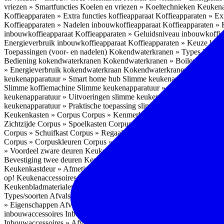
vriezen » Smartfuncties
Koelen en vriezen » Koeltechnieken
Keukena
Koffieapparaten » Extra functies koffieapparaat
Koffieapparaten » Ext
Koffieapparaten » Nadelen inbouwkoffieapparaat
Koffieapparaten »
inbouwkoffieapparaat
Koffieapparaten » Geluidsniveau inbouwkoffi
Energieverbruik inbouwkoffieapparaat
Koffieapparaten » Keuze koff
Toepassingen (voor- en nadelen)
Kokendwaterkranen » Types
Kokend
Bediening kokendwaterkranen
Kokendwaterkranen » Boilers koken
» Energieverbruik kokendwaterkraan
Kokendwaterkranen » Onderho
keukenapparatuur » Smart home hub
Slimme keukenapparatuur » Sl
Slimme koffiemachine
Slimme keukenapparatuur » Slimme stekker
S
keukenapparatuur » Uitvoeringen slimme keukenapparatuur
Slimme k
keukenapparatuur » Praktische toepassing slimme keukenapparatuur
Keukenkasten » Corpus
Corpus » Kenmerken
Corpus » Materiaal C
Zichtzijde
Corpus » Spoelkasten
Corpus » Soorten keukenkasten
Cor
Corpus » Schuifkast
Corpus » Regaalkast
Corpus » Afwijkend corpu
Corpus » Corpuskleuren
Corpus » Corpus in kleur
Corpus » Voordeel
» Voordeel zware deuren
Keukenkasten » Kastindeling
Keukenkaste
Bevestiging twee deuren
Keukenkastdeur » Vaatwasserdeur
Keukenka
Keukenkastdeur » Afmetingen
Keukenkastdeur » Hoogte front
Keuke
op!
Keukenaccessoires
Keukenaccessoires » Achterwanden
Achterwa
Keukenbladmaterialen als achterwand
Achterwanden » Hittebestendi
Types/soorten
Afvalsystemen » Installatie
Afvalsystemen » Inbouw i
» Eigenschappen
Afvalsystemen » Inhoud
Afvalsystemen » Energie
A
inbouwaccessoires
Inbouwaccessoires » Bestek- en ladeindelingen vo
Inbouwaccessoires » Afvalsystemen
Inbouwaccessoires » Inbouw korv