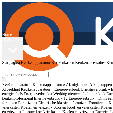
Home
KeukenWiki
Startpagina
Keukenapparatuur
Keukenkasten
Keukenaccessoires
Keu
App
Ambassadeurs
Nieuwsbrieven
Veelgestelde vragen
Keukenapparatuur
Keukenapparatuur » Afzuigkappen
Afzuigkappen 
Contact
Afbeelding
Keukenapparatuur » Energieverbruik
Energieverbruik » 
energielabels
Energieverbruik » Werking nieuwe label in praktijk
Ener
keukenprofessional
Energieverbruik » 12
Energieverbruik » Dit is een
fornuizen
Fornuizen » Elektrische klassieke fornuizen
Fornuizen » K
vrieskasten
Koelen en vriezen » Soorten Koel- en vrieskasten
Koelen 
en vriezen » Inbouw koel/vrieskasten
Koelen en vriezen » Energielab