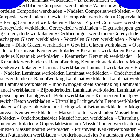
omposiet werkbladen
Composiet werkbladen » Waarschuwing Monteurs:
oordelen
Composiet werkbladen » Nadelen
Composiet werkbladen » O
omposiet werkbladen » Gewicht
Composiet werkbladen » Oppervlakt
erkering
Composiet werkbladen » Haaks - V-groef
Composiet werkbla
Gerecyclede werkbladen
Gerecyclede werkbladen » Eigenschappen ge
ing
Gerecyclede werkbladen » Certificeringen werkbladen
Gerecyclede 
enschappen
Glazen werkbladen » Voordelen
Glazen werkbladen » Nad
laden » Dikte
Glazen werkbladen » Gewicht
Glazen werkbladen » Opp
aden » Prijsniveau
Keukenwerkbladen » Keramiek werkbladen
Kerami
sadvies
Keramiek werkbladen » Kenmerken
Keramiek werkbladen » 
r
Keramiek werkbladen » Randafwerking
Keramiek werkbladen » Moge
Keukenwerkbladen » Laminaat werkbladen
Laminaat werkbladen » E
 » Nadelen Laminaat werkbladen
Laminaat werkbladen » Onderhoudsa
at werkbladen » Randafwerking Laminaat werkbladen
Laminaat wer
ant
Laminaat werkbladen » Inbouwmogelijkheid spoelbak bij Laminaat
inaat werkbladen » Bijzonderheden Laminaat werkbladen
Laminaat w
Eigenschappen
Lichtgewicht Beton werkbladen » Kenmerken
Lichtgewi
ewicht Beton werkbladen » Uitstraling
Lichtgewicht Beton werkblade
bladen » Oppervlaktestructuur
Lichtgewicht Beton werkbladen » Moge
jsniveau
Keukenwerkbladen » Massief houten werkbladen
Massief hou
rkbladen » Onderhoudsadvies
Massief houten werkbladen » Uitstraling
outen werkbladen » Oppervlaktestructuur
Massief houten werkbladen 
erheden
Massief houten werkbladen » Prijsniveau
Keukenwerkbladen »
elen
Natuursteen werkbladen » Onderhoudsadvies
Natuursteen werkbla