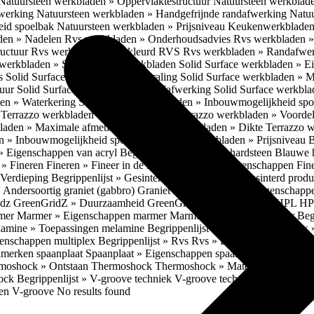
Natuursteen werkbladen » Oppervlaktestructuur
Natuursteen werkblad
fwerking
Natuursteen werkbladen » Handgefrijnde randafwerking
Natuu
eid spoelbak
Natuursteen werkbladen » Prijsniveau
Keukenwerkbladen
den » Nadelen
Rvs werkbladen » Onderhoudsadvies
Rvs werkbladen » 
ructuur
Rvs werkbladen » Gekleurd RVS
Rvs werkbladen » Randafwe
erkbladen » Solid Surface werkbladen
Solid Surface werkbladen » 
es
Solid Surface werkbladen » Uitstraling
Solid Surface werkbladen » 
tuur
Solid Surface werkbladen » Randafwerking
Solid Surface werkbl
den » Waterkering
Solid Surface werkbladen » Inbouwmogelijkheid sp
n
Terrazzo werkbladen » Eigenschappen
Terrazzo werkbladen » Voorde
bladen » Maximale afmetingen
Terrazzo werkbladen » Dikte
Terrazzo 
n » Inbouwmogelijkheid spoelbak
Terrazzo werkbladen » Prijsniveau
B
» Eigenschappen van acryl
Begrippenlijst » Blauwe hardsteen
Blauwe 
t » Fineren
Fineren » Fineer in de keuken
Fineren » Eigenschappen Fin
 Verdieping
Begrippenlijst » Gesinterd productieproces
Gesinterd produ
» Andersoortig graniet (gabbro)
Graniet » Gneis
Graniet » Eigenschapp
idz
GreenGridZ » Duurzaamheid GreenGridz
Begrippenlijst » HPL
HP
rmer
Marmer » Eigenschappen marmer
Marmer » Productie marmer
Beg
amine » Toepassingen melamine
Begrippenlijst » Multiplex
Multiplex 
genschappen multiplex
Begrippenlijst » Rvs
Rvs » Eigenschappen RV
nmerken spaanplaat
Spaanplaat » Eigenschappen spaanplaat
Spaanplaat
moshock » Ontstaan Thermoshock
Thermoshock » Materialen & gevoe
hock
Begrippenlijst » V-groove techniek
V-groove techniek » Toepasbar
ten V-groove
No results found