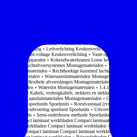
soires » Kast systemen
Inbouwaccessoires » Kast-inbouw-systemen
In
kkast systemen
Inbouwaccessoires » Hoekkast uittreksystemen
Inbouwa
naccessoires » Keukenkranen
Keukenkranen » Types/soorten
Keukenk
h kraan
Keukenkranen » Infrarood kraan
Keukenkranen » Extra functi
ater
Keukenkranen » Gekoeld water
Keukenkranen » Koolzuur toevo
iek (pvd)
Keukenkranen » Vorm Keukenkraan
Keukenkranen » Mont
Keukenmeubilair » Wat is keukenmeubilair?
Keukenmeubilair » Versch
trends 2026
Keukenmeubilair » Praktische aandachtspunten
Keukenmeu
ing
Keukenverlichting » Ledverlichting
Keukenverlichting » Installatie
verlichting » Vast-voltage
Keukenverlichting » Vaste-spanning
Keuken
n
Losse keukenapparaten » Kokendwaterkranen
Losse keukenapparaten 
aterialen » Luchtafvoersystemen
Montagematerialen » Verschillende
langen
Montagematerialen » Rechthoekige kunststof luchtafvoersystem
en
Montagematerialen » Wateraansluitmaterialen
Montagematerialen » Aa
» 1.2.1 Ronde flexibele afvoerslangen
Montagematerialen » Dempingsy
ontagematerialen » Waterslot
Montagematerialen » 1.4.1 Plasmafilter
M
gematerialen » Kabels, verlengkabels, stekkers en stekkerblokken
Mont
erialen » Gas aansluitmaterialen
Montagematerialen » Gasaansluitmat
s » Materialen spoelunits
Spoelunits » Roestvaststaal (rvs)
Spoelunits »
units » Design/uitvoering spoelunit
Spoelunits » Uitvoering
Spoelunits
ethode
Spoelunits » Semi-onderbouw methode
Spoelunits » Tussenbo
aden » Compact laminaat werkbladen
Compact laminaat werkbladen 
ct laminaat werkbladen
Compact laminaat werkbladen » Nanotech ma
 Uitstraling Compact laminaat
Compact laminaat werkbladen » Mogel
bladen
Compact laminaat werkbladen » Bijzonderheden Compact lami