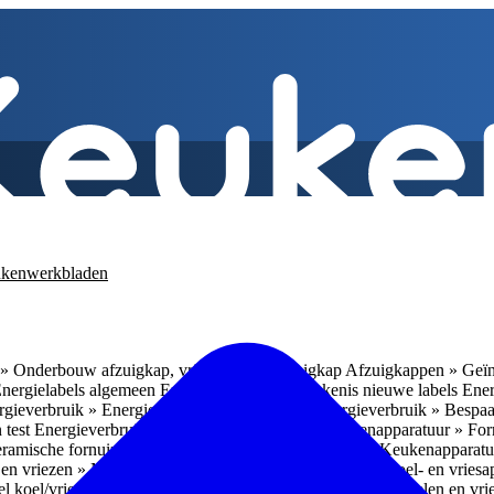
kenwerkbladen
» Onderbouw afzuigkap, vrijhangende afzuigkap
Afzuigkappen » Geïn
Energielabels algemeen
Energieverbruik » Betekenis nieuwe labels
Ener
gieverbruik » Energieverbruik in de praktijk
Energieverbruik » Bespaa
 test
Energieverbruik » 1
Energieverbruik » 5
Keukenapparatuur » Fo
eramische fornuizen
Keukenapparatuur » Inbouwlades
Keukenapparatu
en vriezen » Nismaten
Koelen en vriezen » Vrijstaande koel- en vries
el koel/vrieskasten
Koelen en vriezen » LED-verlichting
Koelen en vri