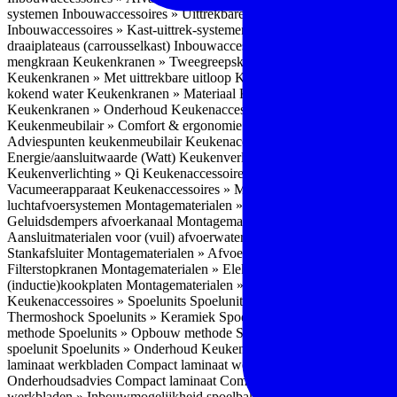
systemen
Inbouwaccessoires » Uittrekbare ladesystemen
Inbouwacces
Inbouwaccessoires » Kast-uittrek-systemen
Inbouwaccessoires » Hoe
draaiplateaus (carrousselkast)
Inbouwaccessoires » Onderhoud
Keuke
mengkraan
Keukenkranen » Tweegreepskraan
Keukenkranen » Touc
Keukenkranen » Met uittrekbare uitloop
Keukenkranen » Gefilterd w
kokend water
Keukenkranen » Materiaal
Keukenkranen » Pvd Techn
Keukenkranen » Onderhoud
Keukenaccessoires » Keukenmeubilair
Keukenmeubilair » Comfort & ergonomie
Keukenmeubilair » Design
Adviespunten keukenmeubilair
Keukenaccessoires » Keukenverlicht
Energie/aansluitwaarde (Watt)
Keukenverlichting » Leddriver
Keuken
Keukenverlichting » Qi
Keukenaccessoires » Losse keukenapparate
Vacumeerapparaat
Keukenaccessoires » Montagematerialen
Montagem
luchtafvoersystemen
Montagematerialen » Flexibele (ronde) afvoers
Geluidsdempers afvoerkanaal
Montagematerialen » Aansluitmaterial
Aansluitmaterialen voor (vuil) afvoerwater sifons
Montagematerialen 
Stankafsluiter
Montagematerialen » Afvoerpluggen t.b.v. spoelunits
M
Filterstopkranen
Montagematerialen » Elektra aansluitmateriaal
Monta
(inductie)kookplaten
Montagematerialen » Combiregelaar
Montagemat
Keukenaccessoires » Spoelunits
Spoelunits » Types/soorten
Spoelunit
Thermoshock
Spoelunits » Keramiek
Spoelunits » Tegelbakken
Spoel
methode
Spoelunits » Opbouw methode
Spoelunits » Onderbouw m
spoelunit
Spoelunits » Onderhoud
Keukenwerkbladen
Keukenwerkbl
laminaat werkbladen
Compact laminaat werkbladen » Nadelen Compa
Onderhoudsadvies Compact laminaat
Compact laminaat werkbladen »
werkbladen » Inbouwmogelijkheid spoelbak Compact laminaat werk