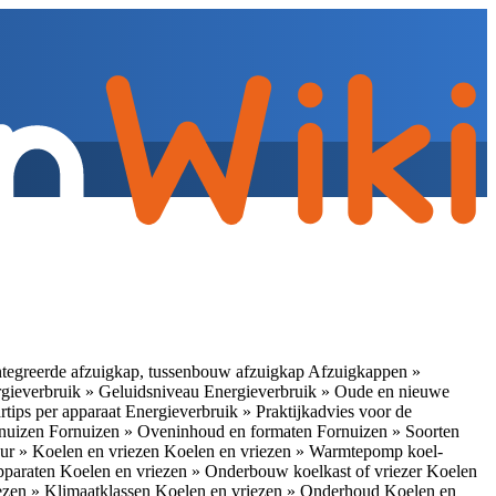
tegreerde afzuigkap, tussenbouw afzuigkap
Afzuigkappen »
gieverbruik » Geluidsniveau
Energieverbruik » Oude en nieuwe
rtips per apparaat
Energieverbruik » Praktijkadvies voor de
rnuizen
Fornuizen » Oveninhoud en formaten
Fornuizen » Soorten
ur » Koelen en vriezen
Koelen en vriezen » Warmtepomp koel-
apparaten
Koelen en vriezen » Onderbouw koelkast of vriezer
Koelen
ezen » Klimaatklassen
Koelen en vriezen » Onderhoud
Koelen en