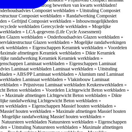
 bescherm je bij het droog bewerken van kwarts werkbladen!
nderhoudsadvies
Composiet werkbladen » Uitstraling
Composiet
estructuur
Composiet werkbladen » Randafwerking
Composiet
den » Gefrijnd
Composiet werkbladen » Inbouwmogelijkheden
recyclede werkbladen
Gerecyclede werkbladen » Mogelijke
werkbladen » LCA-gegevens (Life Cycle Assessment)
elen
Glazen werkbladen » Onderhoudsadvies
Glazen werkbladen »
ervlaktestructuur
Glazen werkbladen » Mogelijke randafwerkingen
ek werkbladen » Eigenschappen
Keramiek werkbladen » Voordelen
Maximale afmetingen
Keramiek werkbladen » Dikte
Keramiek
lijke randafwerking Keramiek
Keramiek werkbladen »
igenschappen
Laminaat werkbladen » Eigenschappen
Laminaat
dvies Laminaat werkbladen
Laminaat werkbladen » Uitstraling
kbladen » ABS/PP
Laminaat werkbladen » Alumium rand
Laminaat
 werkbladen
Laminaat werkbladen » Vlakinbouw
Laminaat
erkbladen » Prijsniveau Laminaat werkbladen
Keukenwerkbladen »
cht Beton werkbladen » Voordelen
Lichtgewicht Beton werkbladen »
n » Maximale afmetingen
Lichtgewicht Beton werkbladen » Dikte
lijke randafwerking
Lichtgewicht Beton werkbladen »
ten werkbladen » Eigenschappen
Massief houten werkbladen »
Massief houten werkbladen » Maximale afmetingen
Massief houten
» Mogelijke randafwerking
Massief houten werkbladen »
 Natuursteen werkbladen
Natuursteen werkbladen » Eigenschappen
den » Uitstraling
Natuursteen werkbladen » Maximale afmetingen