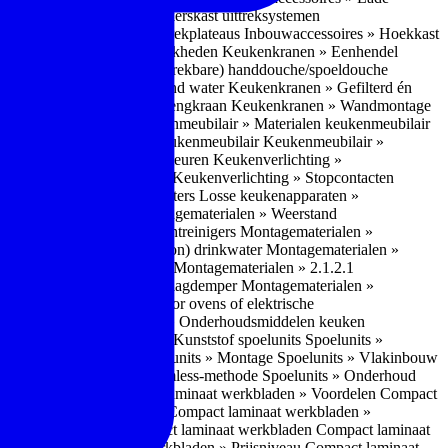
bouwaccessoires » Apothekerskast uittreksystemen
ccessoires » Hoekkast uittrekplateaus
Inbouwaccessoires » Hoekkast
ranen » Bedieningsmogelijkheden
Keukenkranen » Eenhendel
es
Keukenkranen » Met (uitrekbare) handdouche/spoeldouche
egen
Keukenkranen » Kokend water
Keukenkranen » Gefilterd én
age
Keukenkranen » Bladmengkraan
Keukenkranen » Wandmontage
illende meubeltypen
Keukenmeubilair » Materialen keukenmeubilair
bilair » Duurzaamheid keukenmeubilair
Keukenmeubilair »
Keukenverlichting » Lichtkleuren
Keukenverlichting »
verlichting » Dimbaarheid
Keukenverlichting » Stopcontacten
» Plintverwarming/plintheaters
Losse keukenapparaten »
 Luchtafvoersystemen
Montagematerialen » Weerstand
en
Montagematerialen » Luchtreinigers
Montagematerialen »
nsluitmateriaal voor (schoon) drinkwater
Montagematerialen »
steem van lades en deuren
Montagematerialen » 2.1.2.1
ontagematerialen » Waterslagdemper
Montagematerialen »
agematerialen » Kabels voor ovens of elektrische
erialen
Montagematerialen » Onderhoudsmiddelen keuken
 2.2 Kunststof
Spoelunits » Kunststof spoelunits
Spoelunits »
 » Montage spoelunit
Spoelunits » Montage
Spoelunits » Vlakinbouw
uw methode
Spoelunits » Rimless-methode
Spoelunits » Onderhoud
» Eigenschappen
Compact laminaat werkbladen » Voordelen Compact
ssief laminaat werkbladen
Compact laminaat werkbladen »
ijke randafwerking Compact laminaat werkbladen
Compact laminaat
naat
Compact laminaat werkbladen » Prijsniveau Compact laminaat