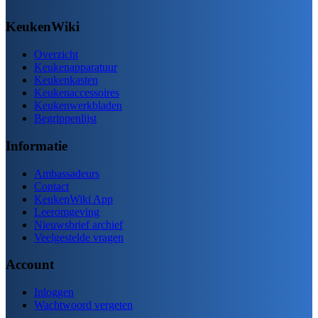
KeukenWiki
Overzicht
Keukenapparatuur
Keukenkasten
Keukenaccessoires
Keukenwerkbladen
Begrippenlijst
Informatie
Ambassadeurs
Contact
KeukenWiki App
Leeromgeving
Nieuwsbrief archief
Veelgestelde vragen
Account
Inloggen
Wachtwoord vergeten