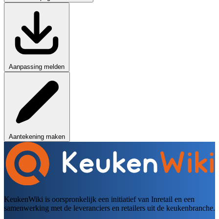
Aanpassing melden
Aantekening maken
KeukenWiki is oorspronkelijk een initiatief van Inretail en een
samenwerking met de leveranciers en retailers uit de keukenbranche.