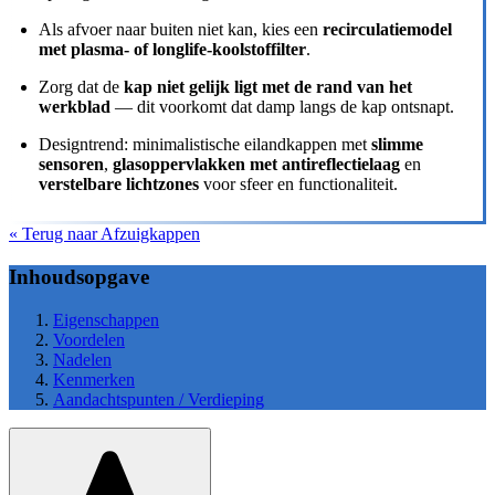
Als afvoer naar buiten niet kan, kies een
recirculatiemodel
met plasma- of longlife-koolstoffilter
.
Zorg dat de
kap niet gelijk ligt met de rand van het
werkblad
— dit voorkomt dat damp langs de kap ontsnapt.
Designtrend: minimalistische eilandkappen met
slimme
sensoren
,
glasoppervlakken met antireflectielaag
en
verstelbare lichtzones
voor sfeer en functionaliteit.
« Terug naar Afzuigkappen
Inhoudsopgave
Eigenschappen
Voordelen
Nadelen
Kenmerken
Aandachtspunten / Verdieping