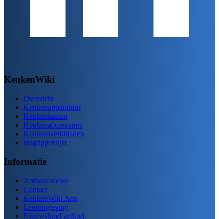
KeukenWiki
Overzicht
Keukenapparatuur
Keukenkasten
Keukenaccessoires
Keukenwerkbladen
Begrippenlijst
Informatie
Ambassadeurs
Contact
KeukenWiki App
Leeromgeving
Nieuwsbrief archief