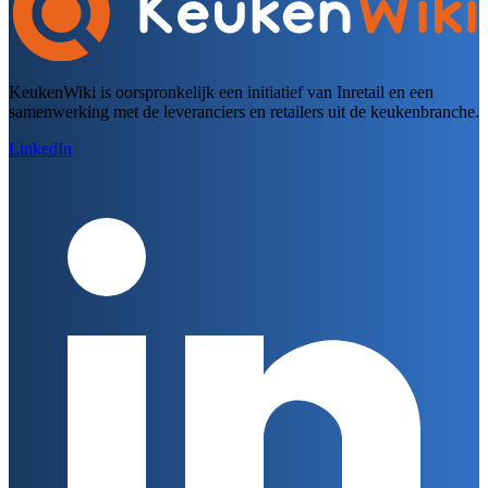
KeukenWiki is oorspronkelijk een initiatief van Inretail en een
samenwerking met de leveranciers en retailers uit de keukenbranche.
LinkedIn