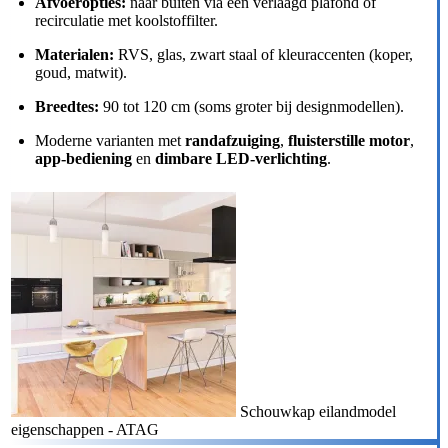
Afvoeropties:
naar buiten via een verlaagd plafond of
recirculatie met koolstoffilter.
Materialen:
RVS, glas, zwart staal of kleuraccenten (koper,
goud, matwit).
Breedtes:
90 tot 120 cm (soms groter bij designmodellen).
Moderne varianten met
randafzuiging
,
fluisterstille motor
,
app-bediening
en
dimbare LED-verlichting
.
Schouwkap eilandmodel
eigenschappen - ATAG