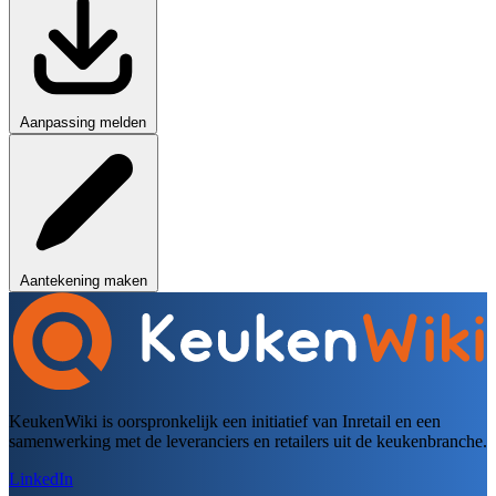
Aanpassing melden
Aantekening maken
KeukenWiki is oorspronkelijk een initiatief van Inretail en een
samenwerking met de leveranciers en retailers uit de keukenbranche.
LinkedIn