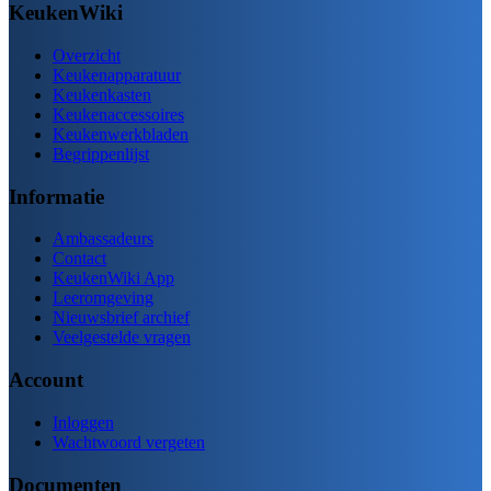
KeukenWiki
Overzicht
Keukenapparatuur
Keukenkasten
Keukenaccessoires
Keukenwerkbladen
Begrippenlijst
Informatie
Ambassadeurs
Contact
KeukenWiki App
Leeromgeving
Nieuwsbrief archief
Veelgestelde vragen
Account
Inloggen
Wachtwoord vergeten
Documenten