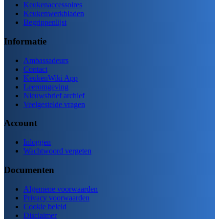
Keukenaccessoires
Keukenwerkbladen
Begrippenlijst
Informatie
Ambassadeurs
Contact
KeukenWiki App
Leeromgeving
Nieuwsbrief archief
Veelgestelde vragen
Account
Inloggen
Wachtwoord vergeten
Documenten
Algemene voorwaarden
Privacy voorwaarden
Cookie beleid
Disclaimer