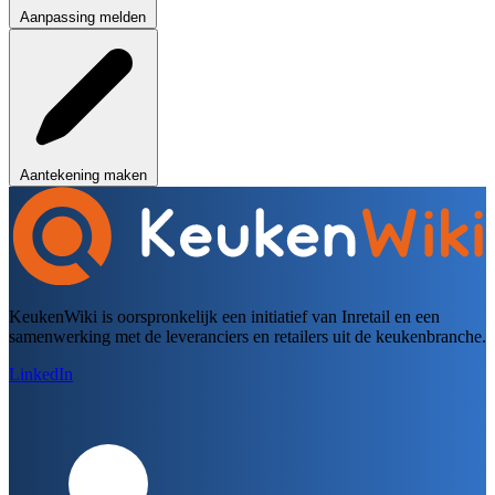
Aanpassing melden
Aantekening maken
KeukenWiki is oorspronkelijk een initiatief van Inretail en een
samenwerking met de leveranciers en retailers uit de keukenbranche.
LinkedIn