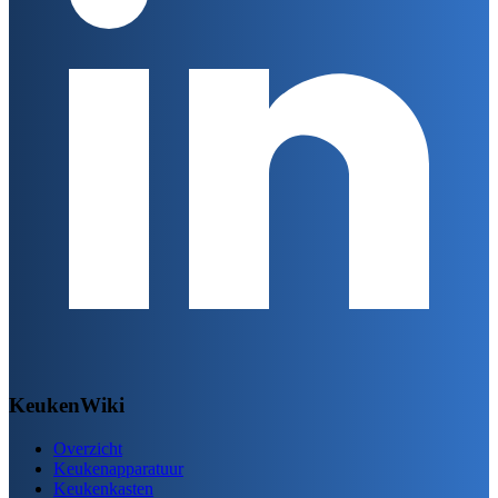
KeukenWiki
Overzicht
Keukenapparatuur
Keukenkasten