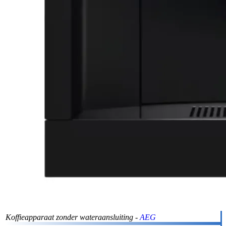
Koffieapparaat zonder wateraansluiting -
AEG