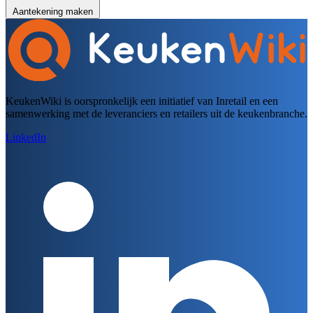
Aantekening maken
KeukenWiki is oorspronkelijk een initiatief van Inretail en een
samenwerking met de leveranciers en retailers uit de keukenbranche.
LinkedIn