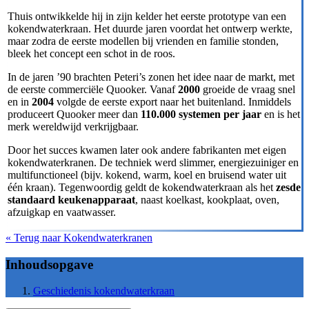
Thuis ontwikkelde hij in zijn kelder het eerste prototype van een
kokendwaterkraan. Het duurde jaren voordat het ontwerp werkte,
maar zodra de eerste modellen bij vrienden en familie stonden,
bleek het concept een schot in de roos.
In de jaren ’90 brachten Peteri’s zonen het idee naar de markt, met
de eerste commerciële Quooker. Vanaf
2000
groeide de vraag snel
en in
2004
volgde de eerste export naar het buitenland. Inmiddels
produceert Quooker meer dan
110.000 systemen per jaar
en is het
merk wereldwijd verkrijgbaar.
Door het succes kwamen later ook andere fabrikanten met eigen
kokendwaterkranen. De techniek werd slimmer, energiezuiniger en
multifunctioneel (bijv. kokend, warm, koel en bruisend water uit
één kraan). Tegenwoordig geldt de kokendwaterkraan als het
zesde
standaard keukenapparaat
, naast koelkast, kookplaat, oven,
afzuigkap en vaatwasser.
« Terug naar Kokendwaterkranen
Inhoudsopgave
Geschiedenis kokendwaterkraan