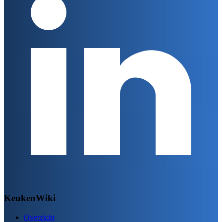
KeukenWiki
Overzicht