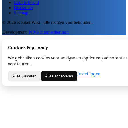
Cookie beleid
Disclaimer
Sitemap
© 2026 KeukenWiki - alle rechten voorbehouden.
Development:
NRG Internetdiensten
Cookies & privacy
We gebruiken cookies voor analyse en (optioneel) advertenties.
voorkeuren.
Instellingen
Alles weigeren
Alles accepteren