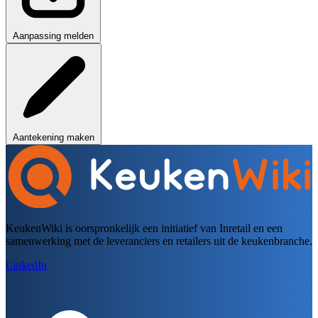
Aanpassing melden
Aantekening maken
KeukenWiki is oorspronkelijk een initiatief van Inretail en een
samenwerking met de leveranciers en retailers uit de keukenbranche.
LinkedIn