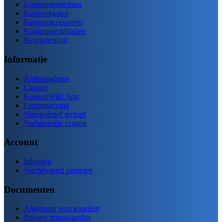
Keukenapparatuur
Keukenkasten
Keukenaccessoires
Keukenwerkbladen
Begrippenlijst
Informatie
Ambassadeurs
Contact
KeukenWiki App
Leeromgeving
Nieuwsbrief archief
Veelgestelde vragen
Account
Inloggen
Wachtwoord vergeten
Documenten
Algemene voorwaarden
Privacy voorwaarden