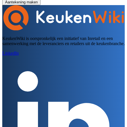
Aantekening maken
KeukenWiki is oorspronkelijk een initiatief van Inretail en een
samenwerking met de leveranciers en retailers uit de keukenbranche.
LinkedIn