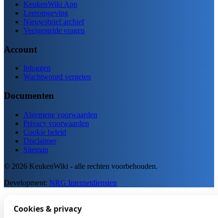
KeukenWiki App
Leeromgeving
Nieuwsbrief archief
Veelgestelde vragen
Account
Inloggen
Wachtwoord vergeten
Documenten
Algemene voorwaarden
Privacy voorwaarden
Cookie beleid
Disclaimer
Sitemap
© 2026 KeukenWiki - alle rechten voorbehouden.
Development:
NRG Internetdiensten
Cookies & privacy