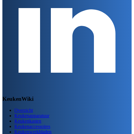
KeukenWiki
Overzicht
Keukenapparatuur
Keukenkasten
Keukenaccessoires
Keukenwerkbladen