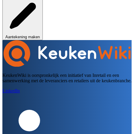
Aantekening maken
KeukenWiki is oorspronkelijk een initiatief van Inretail en een
samenwerking met de leveranciers en retailers uit de keukenbranche.
LinkedIn