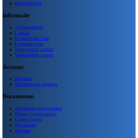
Begrippenlijst
Informatie
Ambassadeurs
Contact
KeukenWiki App
Leeromgeving
Nieuwsbrief archief
Veelgestelde vragen
Account
Inloggen
Wachtwoord vergeten
Documenten
Algemene voorwaarden
Privacy voorwaarden
Cookie beleid
Disclaimer
Sitemap