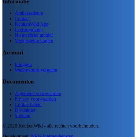
Informatie
Ambassadeurs
Contact
KeukenWiki App
Leeromgeving
Nieuwsbrief archief
Veelgestelde vragen
Account
Inloggen
Wachtwoord vergeten
Documenten
Algemene voorwaarden
Privacy voorwaarden
Cookie beleid
Disclaimer
Sitemap
© 2026 KeukenWiki - alle rechten voorbehouden.
Development:
NRG Internetdiensten