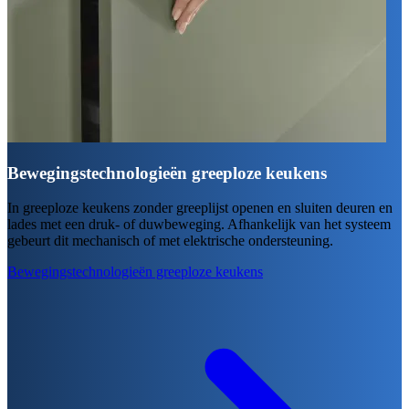
Bewegingstechnologieën greeploze keukens
In greeploze keukens zonder greeplijst openen en sluiten deuren en
lades met een druk- of duwbeweging. Afhankelijk van het systeem
gebeurt dit mechanisch of met elektrische ondersteuning.
Bewegingstechnologieën greeploze keukens