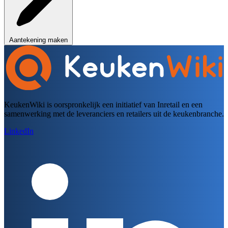
Aantekening maken
KeukenWiki is oorspronkelijk een initiatief van Inretail en een
samenwerking met de leveranciers en retailers uit de keukenbranche.
LinkedIn