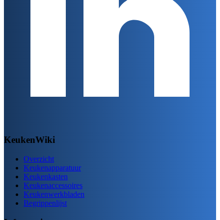
KeukenWiki
Overzicht
Keukenapparatuur
Keukenkasten
Keukenaccessoires
Keukenwerkbladen
Begrippenlijst