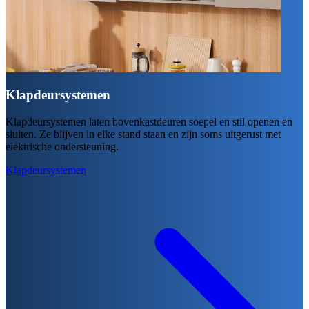
Klapdeursystemen
Klapdeursystemen laten bovenkastdeuren soepel en stil openen en
sluiten. Ze blijven in elke stand staan en zijn soms uitgerust met
elektrische ondersteuning.
Klapdeursystemen