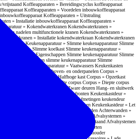
w/vrijstaand
Koffieapparaten » Bereidingscyclus koffieapparaat
ffieapparaat
Koffieapparaten » Voordelen inbouwkoffieapparaat
 inbouwkoffieapparaat
Koffieapparaten » Uitstraling
raten » Installatie inbouwkoffieapparaat
Koffieapparaten »
apparatuur » Kokendwaterkranen
Kokendwaterkranen »
or- en nadelen multifunctionele kranen
Kokendwaterkranen »
endwaterkranen » Installatie kokendwaterkraan
Kokendwaterkranen
tuur » Ovens
Keukenapparatuur » Slimme keukenapparatuur
Slimme
kenapparatuur » Slimme koelkast
Slimme keukenapparatuur »
ukenapparatuur » Eigenschappen Slimme keukenapparatuur
Slimme
napparatuur » Nadelen slimme keukenapparatuur
Slimme
ukenapparatuur
Keukenapparatuur » Vaatwassers
Keukenkasten
n
Corpus » Buitenkant zij-, boven- en onderpanelen
Corpus »
Corpus » Hoge kast
Corpus » Halfhoge kast
Corpus » Opzetkast
» Hoogte corpus
Corpus » Breedte corpus
Corpus » Diepte corpus
rk » Nadelen
Hang- en sluitwerk » Zware deuren
Hang- en sluitwerk
eukenkastdeur » Soorten deur- en ladefronten
Keukenkastdeur »
ur » Glijbevestiging
Keukenkastdeur » Afmetingen keukendeur
eur » Maatwerk
Keukenkastdeur » Deurgrepen
Keukenkastdeur » Let
terwanden
Achterwanden » Nadelen achterwanden
Achterwanden »
itstraling
Keukenaccessoires » Afvalsystemen
Afvalsystemen »
 » Inbouw in de spoelunit
Afvalsystemen » Vrijstaand
Afvalsystemen
s » Inbouwaccessoires
Inbouwaccessoires » Soorten
ade indelingen
Inbouwaccessoires » Handdoekhouder
nbouwaccessoires » Fire Safety Kit
Inbouwaccessoires » Lade