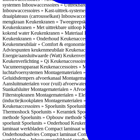
systemen
Inbouwaccessoires » Uittrekbare ladesystemen
Inbouwacces
Inbouwaccessoires » Kast-uittrek-systemen
Inbouwaccessoires » Hoe
draaiplateaus (carrousselkast)
Inbouwaccessoires » Onderhoud
Keuke
mengkraan
Keukenkranen » Tweegreepskraan
Keukenkranen » Touc
Keukenkranen » Met uittrekbare uitloop
Keukenkranen » Gefilterd w
kokend water
Keukenkranen » Materiaal
Keukenkranen » Pvd Techn
Keukenkranen » Onderhoud
Keukenaccessoires » Keukenmeubilair
Keukenmeubilair » Comfort & ergonomie
Keukenmeubilair » Design
Adviespunten keukenmeubilair
Keukenaccessoires » Keukenverlicht
Energie/aansluitwaarde (Watt)
Keukenverlichting » Leddriver
Keuken
Keukenverlichting » Qi
Keukenaccessoires » Losse keukenapparate
Vacumeerapparaat
Keukenaccessoires » Montagematerialen
Montagem
luchtafvoersystemen
Montagematerialen » Flexibele (ronde) afvoers
Geluidsdempers afvoerkanaal
Montagematerialen » Aansluitmaterial
Aansluitmaterialen voor (vuil) afvoerwater sifons
Montagematerialen 
Stankafsluiter
Montagematerialen » Afvoerpluggen t.b.v. spoelunits
M
Filterstopkranen
Montagematerialen » Elektra aansluitmateriaal
Monta
(inductie)kookplaten
Montagematerialen » Combiregelaar
Montagemat
Keukenaccessoires » Spoelunits
Spoelunits » Types/soorten
Spoelunit
Thermoshock
Spoelunits » Keramiek
Spoelunits » Tegelbakken
Spoel
methode
Spoelunits » Opbouw methode
Spoelunits » Onderbouw m
spoelunit
Spoelunits » Onderhoud
Keukenwerkbladen
Keukenwerkbl
laminaat werkbladen
Compact laminaat werkbladen » Nadelen Compa
Onderhoudsadvies Compact laminaat
Compact laminaat werkbladen »
werkbladen » Inbouwmogelijkheid spoelbak Compact laminaat werk