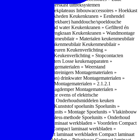
bouwaccessoires » Apothekerskast uittreksystemen
ccessoires » Hoekkast uittrekplateaus
Inbouwaccessoires » Hoekkast
ranen » Bedieningsmogelijkheden
Keukenkranen » Eenhendel
es
Keukenkranen » Met (uitrekbare) handdouche/spoeldouche
egen
Keukenkranen » Kokend water
Keukenkranen » Gefilterd én
age
Keukenkranen » Bladmengkraan
Keukenkranen » Wandmontage
illende meubeltypen
Keukenmeubilair » Materialen keukenmeubilair
bilair » Duurzaamheid keukenmeubilair
Keukenmeubilair »
Keukenverlichting » Lichtkleuren
Keukenverlichting »
verlichting » Dimbaarheid
Keukenverlichting » Stopcontacten
» Plintverwarming/plintheaters
Losse keukenapparaten »
 Luchtafvoersystemen
Montagematerialen » Weerstand
en
Montagematerialen » Luchtreinigers
Montagematerialen »
nsluitmateriaal voor (schoon) drinkwater
Montagematerialen »
steem van lades en deuren
Montagematerialen » 2.1.2.1
ontagematerialen » Waterslagdemper
Montagematerialen »
agematerialen » Kabels voor ovens of elektrische
erialen
Montagematerialen » Onderhoudsmiddelen keuken
 2.2 Kunststof
Spoelunits » Kunststof spoelunits
Spoelunits »
 » Montage spoelunit
Spoelunits » Montage
Spoelunits » Vlakinbouw
uw methode
Spoelunits » Rimless-methode
Spoelunits » Onderhoud
» Eigenschappen
Compact laminaat werkbladen » Voordelen Compact
ssief laminaat werkbladen
Compact laminaat werkbladen »
ijke randafwerking Compact laminaat werkbladen
Compact laminaat
naat
Compact laminaat werkbladen » Prijsniveau Compact laminaat