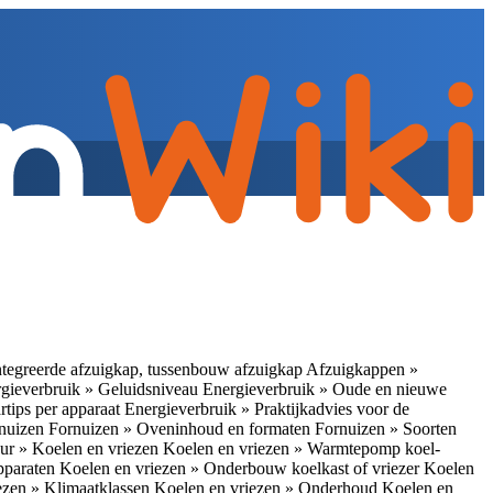
tegreerde afzuigkap, tussenbouw afzuigkap
Afzuigkappen »
gieverbruik » Geluidsniveau
Energieverbruik » Oude en nieuwe
rtips per apparaat
Energieverbruik » Praktijkadvies voor de
rnuizen
Fornuizen » Oveninhoud en formaten
Fornuizen » Soorten
ur » Koelen en vriezen
Koelen en vriezen » Warmtepomp koel-
apparaten
Koelen en vriezen » Onderbouw koelkast of vriezer
Koelen
ezen » Klimaatklassen
Koelen en vriezen » Onderhoud
Koelen en