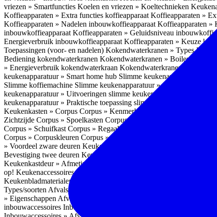
vriezen » Smartfuncties
Koelen en vriezen » Koeltechnieken
Keukena
Koffieapparaten » Extra functies koffieapparaat
Koffieapparaten » Ext
Koffieapparaten » Nadelen inbouwkoffieapparaat
Koffieapparaten »
inbouwkoffieapparaat
Koffieapparaten » Geluidsniveau inbouwkoffi
Energieverbruik inbouwkoffieapparaat
Koffieapparaten » Keuze koff
Toepassingen (voor- en nadelen)
Kokendwaterkranen » Types
Kokend
Bediening kokendwaterkranen
Kokendwaterkranen » Boilers koken
» Energieverbruik kokendwaterkraan
Kokendwaterkranen » Onderho
keukenapparatuur » Smart home hub
Slimme keukenapparatuur » Sl
Slimme koffiemachine
Slimme keukenapparatuur » Slimme stekker
S
keukenapparatuur » Uitvoeringen slimme keukenapparatuur
Slimme k
keukenapparatuur » Praktische toepassing slimme keukenapparatuur
Keukenkasten » Corpus
Corpus » Kenmerken
Corpus » Materiaal C
Zichtzijde
Corpus » Spoelkasten
Corpus » Soorten keukenkasten
Cor
Corpus » Schuifkast
Corpus » Regaalkast
Corpus » Afwijkend corpu
Corpus » Corpuskleuren
Corpus » Corpus in kleur
Corpus » Voordeel
» Voordeel zware deuren
Keukenkasten » Kastindeling
Keukenkaste
Bevestiging twee deuren
Keukenkastdeur » Vaatwasserdeur
Keukenka
Keukenkastdeur » Afmetingen
Keukenkastdeur » Hoogte front
Keuke
op!
Keukenaccessoires
Keukenaccessoires » Achterwanden
Achterwa
Keukenbladmaterialen als achterwand
Achterwanden » Hittebestendi
Types/soorten
Afvalsystemen » Installatie
Afvalsystemen » Inbouw i
» Eigenschappen
Afvalsystemen » Inhoud
Afvalsystemen » Energie
A
inbouwaccessoires
Inbouwaccessoires » Bestek- en ladeindelingen vo
Inbouwaccessoires » Afvalsystemen
Inbouwaccessoires » Inbouw korv