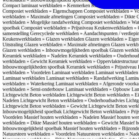
Compact laminaat werkbladen » Kenmerken
Keukenwerkbladen » C
Composiet werkbladen » Eigenschappen
Composiet werkbladen » V
werkbladen » Maximale afmetingen
Composiet werkbladen » Dikte
C
werkbladen » Mogelijke randafwerking
Composiet werkbladen » Wat
spoelbak
Composiet werkbladen » Prijsniveau
Keukenwerkbladen » 
samenstelling
Gerecyclede werkbladen » Aandachtspunten / verdiep
Keukenwerkbladen » Glazen werkbladen
Glazen werkbladen » Eig
Uitstraling
Glazen werkbladen » Maximale afmetingen
Glazen werkb
Glazen werkbladen » Inbouwmogelijkheden spoelbak
Glazen werkbl
Keramiek werkbladen » Nadelen
Keramiek werkbladen » Onderhoud
werkbladen » Gewicht
Keramiek werkbladen » Oppervlaktestructuu
Inbouwmogelijkheden spoelbak
Keramiek werkbladen » Prijsniveau
werkbladen » Voordelen Laminaat werkbladen
Laminaat werkbladen
Laminaat werkbladen
Laminaat werkbladen » Randafwerking
Lamina
werkbladen » Waterkering
Laminaat werkbladen » Afgeronde voork
werkbladen » Semi-onderbouw
Laminaat werkbladen » Opbouw
Lam
Lichtgewicht Beton werkbladen
Lichtgewicht Beton werkbladen » 
Nadelen
Lichtgewicht Beton werkbladen » Onderhoudsadvies
Lichtg
Lichtgewicht Beton werkbladen » Gewicht
Lichtgewicht Beton werk
Inbouwmogelijkheid spoelbak
Lichtgewicht Beton werkbladen » Pri
Voordelen
Massief houten werkbladen » Nadelen
Massief houten we
werkbladen » Dikte
Massief houten werkbladen » Gewicht
Massief h
Inbouwmogelijkheid spoelbak
Massief houten werkbladen » Bijzond
Natuursteen werkbladen » Voordelen
Natuursteen werkbladen » Nad