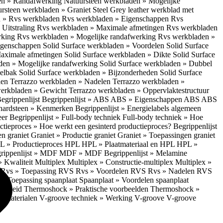
en » Randafwerking
Natuursteen werkbladen » Mogelijke
rsteen werkbladen » Graniet Steel Grey leather werkblad met
 » Rvs werkbladen
Rvs werkbladen » Eigenschappen
Rvs
Uitstraling
Rvs werkbladen » Maximale afmetingen
Rvs werkbladen
rking
Rvs werkbladen » Mogelijke randafwerking
Rvs werkbladen »
Eigenschappen
Solid Surface werkbladen » Voordelen
Solid Surface
Maximale afmetingen
Solid Surface werkbladen » Dikte
Solid Surface
aden » Mogelijke randafwerking
Solid Surface werkbladen » Dubbel
oelbak
Solid Surface werkbladen » Bijzonderheden
Solid Surface
len
Terrazzo werkbladen » Nadelen
Terrazzo werkbladen »
werkbladen » Gewicht
Terrazzo werkbladen » Oppervlaktestructuur
egrippenlijst
Begrippenlijst » ABS
ABS » Eigenschappen ABS
ABS
hardsteen » Kenmerken
Begrippenlijst » Energielabels algemeen
eer
Begrippenlijst » Full-body techniek
Full-body techniek » Hoe
ctieproces » Hoe werkt een gesinterd productieproces?
Begrippenlijst
en graniet
Graniet » Productie graniet
Graniet » Toepassingen graniet
L » Productieproces HPL
HPL » Plaatmateriaal en HPL
HPL »
rippenlijst » MDF
MDF » MDF
Begrippenlijst » Melamine
» Kwaliteit Multiplex
Multiplex » Constructie-multiplex
Multiplex »
S
Rvs » Toepassing RVS
Rvs » Voordelen RVS
Rvs » Nadelen RVS
 » Toepassing spaanplaat
Spaanplaat » Voordelen spaanplaat
ligheid
Thermoshock » Praktische voorbeelden
Thermoshock »
e materialen
V-groove techniek » Werking V-groove
V-groove