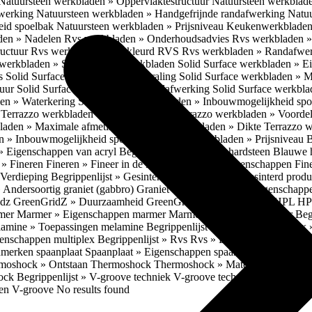
Natuursteen werkbladen » Oppervlaktestructuur
Natuursteen werkblad
fwerking
Natuursteen werkbladen » Handgefrijnde randafwerking
Natuu
eid spoelbak
Natuursteen werkbladen » Prijsniveau
Keukenwerkbladen
den » Nadelen
Rvs werkbladen » Onderhoudsadvies
Rvs werkbladen » 
ructuur
Rvs werkbladen » Gekleurd RVS
Rvs werkbladen » Randafwe
erkbladen » Solid Surface werkbladen
Solid Surface werkbladen » 
es
Solid Surface werkbladen » Uitstraling
Solid Surface werkbladen » 
tuur
Solid Surface werkbladen » Randafwerking
Solid Surface werkbl
den » Waterkering
Solid Surface werkbladen » Inbouwmogelijkheid sp
n
Terrazzo werkbladen » Eigenschappen
Terrazzo werkbladen » Voorde
bladen » Maximale afmetingen
Terrazzo werkbladen » Dikte
Terrazzo 
n » Inbouwmogelijkheid spoelbak
Terrazzo werkbladen » Prijsniveau
B
» Eigenschappen van acryl
Begrippenlijst » Blauwe hardsteen
Blauwe 
t » Fineren
Fineren » Fineer in de keuken
Fineren » Eigenschappen Fin
 Verdieping
Begrippenlijst » Gesinterd productieproces
Gesinterd produ
» Andersoortig graniet (gabbro)
Graniet » Gneis
Graniet » Eigenschapp
idz
GreenGridZ » Duurzaamheid GreenGridz
Begrippenlijst » HPL
HP
rmer
Marmer » Eigenschappen marmer
Marmer » Productie marmer
Beg
amine » Toepassingen melamine
Begrippenlijst » Multiplex
Multiplex 
genschappen multiplex
Begrippenlijst » Rvs
Rvs » Eigenschappen RV
nmerken spaanplaat
Spaanplaat » Eigenschappen spaanplaat
Spaanplaat
moshock » Ontstaan Thermoshock
Thermoshock » Materialen & gevoe
hock
Begrippenlijst » V-groove techniek
V-groove techniek » Toepasbar
ten V-groove
No results found