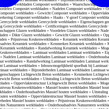
omposiet werkbladen
Composiet werkbladen » Waarschuwing Monteurs:
oordelen
Composiet werkbladen » Nadelen
Composiet werkbladen » O
omposiet werkbladen » Gewicht
Composiet werkbladen » Oppervlakt
erkering
Composiet werkbladen » Haaks - V-groef
Composiet werkbla
Gerecyclede werkbladen
Gerecyclede werkbladen » Eigenschappen ge
ing
Gerecyclede werkbladen » Certificeringen werkbladen
Gerecyclede 
enschappen
Glazen werkbladen » Voordelen
Glazen werkbladen » Nad
laden » Dikte
Glazen werkbladen » Gewicht
Glazen werkbladen » Opp
aden » Prijsniveau
Keukenwerkbladen » Keramiek werkbladen
Kerami
sadvies
Keramiek werkbladen » Kenmerken
Keramiek werkbladen » 
r
Keramiek werkbladen » Randafwerking
Keramiek werkbladen » Moge
Keukenwerkbladen » Laminaat werkbladen
Laminaat werkbladen » E
 » Nadelen Laminaat werkbladen
Laminaat werkbladen » Onderhoudsa
at werkbladen » Randafwerking Laminaat werkbladen
Laminaat wer
ant
Laminaat werkbladen » Inbouwmogelijkheid spoelbak bij Laminaat
inaat werkbladen » Bijzonderheden Laminaat werkbladen
Laminaat w
Eigenschappen
Lichtgewicht Beton werkbladen » Kenmerken
Lichtgewi
ewicht Beton werkbladen » Uitstraling
Lichtgewicht Beton werkblade
bladen » Oppervlaktestructuur
Lichtgewicht Beton werkbladen » Moge
jsniveau
Keukenwerkbladen » Massief houten werkbladen
Massief hou
rkbladen » Onderhoudsadvies
Massief houten werkbladen » Uitstraling
outen werkbladen » Oppervlaktestructuur
Massief houten werkbladen 
erheden
Massief houten werkbladen » Prijsniveau
Keukenwerkbladen »
elen
Natuursteen werkbladen » Onderhoudsadvies
Natuursteen werkbla