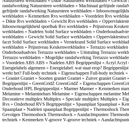
Natuursteen werkbladen » Dikte
Natuursteen werkbladen » Gewicht
randafwerking
Natuursteen werkbladen » Machinaal gefrijnde randa
gefrijnde randafwerking
Natuursteen werkbladen » Inbouwmogelijkh
werkbladen » Kenmerken
Rvs werkbladen » Voordelen
Rvs werkbla
» Dikte
Rvs werkbladen » Gewicht
Rvs werkbladen » Oppervlaktest
Inbouwmogelijkheid spoelbak
Rvs werkbladen » Prijsniveau
Keukenw
werkbladen » Nadelen
Solid Surface werkbladen » Onderhoudsadvi
werkbladen » Gewicht
Solid Surface werkbladen » Oppervlaktestruc
facet
Solid Surface werkbladen » Verstekrand
Solid Surface werkbla
werkbladen » Prijsniveau
Keukenwerkbladen » Terrazzo werkblade
Onderhoudsadvies
Terrazzo werkbladen » Uitstraling
Terrazzo werk
Terrazzo werkbladen » Mogelijke randafwerking
Terrazzo werkblade
» Voordelen ABS
ABS » Nadelen ABS
Begrippenlijst » Acryl
Acryl 
Energielabels algemeen » Energielabel: wat staat erop?
Begrippenlijs
werkt het?
Full-body techniek » Eigenschappen
Full-body techniek »
» Graniet
Graniet » Soorten graniet
Graniet » Zuiver graniet
Graniet 
Begrippenlijst » GreenGridZ
GreenGridZ » Eigenschappen GreenGr
Onderhoud HPL
Begrippenlijst » Marmer
Marmer » Kenmerken ma
Melamine » Melaminehars
Melamine » Eigenschappen melamine
Mel
Decoratieve multiplex
Multiplex » Speciale multiplex
Multiplex » Ei
Rvs » Onderhoud RVS
Begrippenlijst » Spaanplaat
Spaanplaat » Ke
Spaanplaat » Nadelen spaanplaat
Begrippenlijst » Thermoshock
Ther
Gevolgen Thermoshock
Thermoshock » Aandachtspunten Thermos
techniek » Kenmerken V-groove
V-groove techniek » Aandachtspun
Inloggen