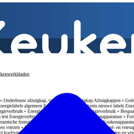
kenwerkbladen
» Onderbouw afzuigkap, vrijhangende afzuigkap
Afzuigkappen » Geïn
Energielabels algemeen
Energieverbruik » Betekenis nieuwe labels
Ener
gieverbruik » Energieverbruik in de praktijk
Energieverbruik » Bespaa
 test
Energieverbruik » 1
Energieverbruik » 5
Keukenapparatuur » Fo
eramische fornuizen
Keukenapparatuur » Inbouwlades
Keukenapparatu
en vriezen » Nismaten
Koelen en vriezen » Vrijstaande koel- en vries
el koel/vrieskasten
Koelen en vriezen » LED-verlichting
Koelen en vri