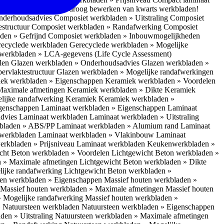
 bescherm je bij het droog bewerken van kwarts werkbladen!
nderhoudsadvies
Composiet werkbladen » Uitstraling
Composiet
estructuur
Composiet werkbladen » Randafwerking
Composiet
den » Gefrijnd
Composiet werkbladen » Inbouwmogelijkheden
recyclede werkbladen
Gerecyclede werkbladen » Mogelijke
werkbladen » LCA-gegevens (Life Cycle Assessment)
elen
Glazen werkbladen » Onderhoudsadvies
Glazen werkbladen »
ervlaktestructuur
Glazen werkbladen » Mogelijke randafwerkingen
ek werkbladen » Eigenschappen
Keramiek werkbladen » Voordelen
Maximale afmetingen
Keramiek werkbladen » Dikte
Keramiek
lijke randafwerking Keramiek
Keramiek werkbladen »
igenschappen
Laminaat werkbladen » Eigenschappen
Laminaat
dvies Laminaat werkbladen
Laminaat werkbladen » Uitstraling
kbladen » ABS/PP
Laminaat werkbladen » Alumium rand
Laminaat
 werkbladen
Laminaat werkbladen » Vlakinbouw
Laminaat
erkbladen » Prijsniveau Laminaat werkbladen
Keukenwerkbladen »
cht Beton werkbladen » Voordelen
Lichtgewicht Beton werkbladen »
n » Maximale afmetingen
Lichtgewicht Beton werkbladen » Dikte
lijke randafwerking
Lichtgewicht Beton werkbladen »
ten werkbladen » Eigenschappen
Massief houten werkbladen »
Massief houten werkbladen » Maximale afmetingen
Massief houten
» Mogelijke randafwerking
Massief houten werkbladen »
 Natuursteen werkbladen
Natuursteen werkbladen » Eigenschappen
den » Uitstraling
Natuursteen werkbladen » Maximale afmetingen