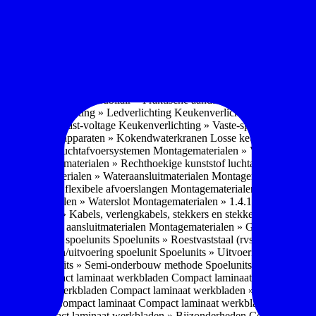
soires » Kast systemen
Inbouwaccessoires » Kast-inbouw-systemen
In
kkast systemen
Inbouwaccessoires » Hoekkast uittreksystemen
Inbouwa
naccessoires » Keukenkranen
Keukenkranen » Types/soorten
Keukenk
h kraan
Keukenkranen » Infrarood kraan
Keukenkranen » Extra functi
ater
Keukenkranen » Gekoeld water
Keukenkranen » Koolzuur toevo
iek (pvd)
Keukenkranen » Vorm Keukenkraan
Keukenkranen » Mont
Keukenmeubilair » Wat is keukenmeubilair?
Keukenmeubilair » Versch
trends 2026
Keukenmeubilair » Praktische aandachtspunten
Keukenmeu
ing
Keukenverlichting » Ledverlichting
Keukenverlichting » Installatie
verlichting » Vast-voltage
Keukenverlichting » Vaste-spanning
Keuken
n
Losse keukenapparaten » Kokendwaterkranen
Losse keukenapparaten 
aterialen » Luchtafvoersystemen
Montagematerialen » Verschillende
langen
Montagematerialen » Rechthoekige kunststof luchtafvoersystem
en
Montagematerialen » Wateraansluitmaterialen
Montagematerialen » Aa
» 1.2.1 Ronde flexibele afvoerslangen
Montagematerialen » Dempingsy
ontagematerialen » Waterslot
Montagematerialen » 1.4.1 Plasmafilter
M
gematerialen » Kabels, verlengkabels, stekkers en stekkerblokken
Mont
erialen » Gas aansluitmaterialen
Montagematerialen » Gasaansluitmat
s » Materialen spoelunits
Spoelunits » Roestvaststaal (rvs)
Spoelunits »
units » Design/uitvoering spoelunit
Spoelunits » Uitvoering
Spoelunits
ethode
Spoelunits » Semi-onderbouw methode
Spoelunits » Tussenbo
aden » Compact laminaat werkbladen
Compact laminaat werkbladen 
ct laminaat werkbladen
Compact laminaat werkbladen » Nanotech ma
 Uitstraling Compact laminaat
Compact laminaat werkbladen » Mogel
bladen
Compact laminaat werkbladen » Bijzonderheden Compact lami