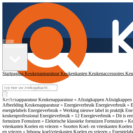
Home
KeukenWiki
Startpagina
Keukenapparatuur
Keukenkasten
Keukenaccessoires
Keu
App
Ambassadeurs
Nieuwsbrieven
Veelgestelde vragen
Keukenapparatuur
Keukenapparatuur » Afzuigkappen
Afzuigkappen 
Contact
Afbeelding
Keukenapparatuur » Energieverbruik
Energieverbruik » 
energielabels
Energieverbruik » Werking nieuwe label in praktijk
Ener
keukenprofessional
Energieverbruik » 12
Energieverbruik » Dit is een
fornuizen
Fornuizen » Elektrische klassieke fornuizen
Fornuizen » K
vrieskasten
Koelen en vriezen » Soorten Koel- en vrieskasten
Koelen 
en vriezen » Inbouw koel/vrieskasten
Koelen en vriezen » Energielab