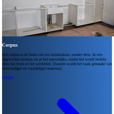
Corpus
Het corpus is de basis van een keukenkast, zonder deur. In een
afgewerkte keuken zie je het nauwelijks, omdat het wordt bedekt
door het front en het werkblad. Daarom wordt het vaak gemaakt van
eenvoudiger en voordeliger materiaal.
Corpus