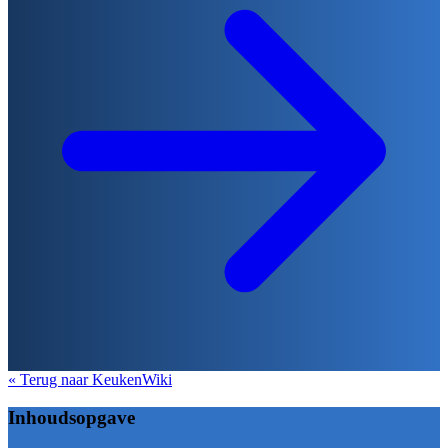
« Terug naar KeukenWiki
Inhoudsopgave