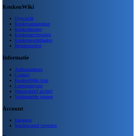
KeukenWiki
Overzicht
Keukenapparatuur
Keukenkasten
Keukenaccessoires
Keukenwerkbladen
Begrippenlijst
Informatie
Ambassadeurs
Contact
KeukenWiki App
Leeromgeving
Nieuwsbrief archief
Veelgestelde vragen
Account
Inloggen
Wachtwoord vergeten