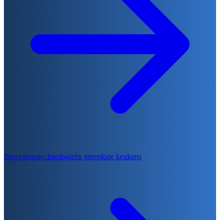
Bewegingstechnologieën greeploze keukens