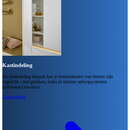
Kastindeling
De kastindeling bepaalt hoe je keukenkasten van binnen zijn
ingericht – met planken, lades of slimme opbergsystemen
(inbouwaccessoires)
Kastindeling