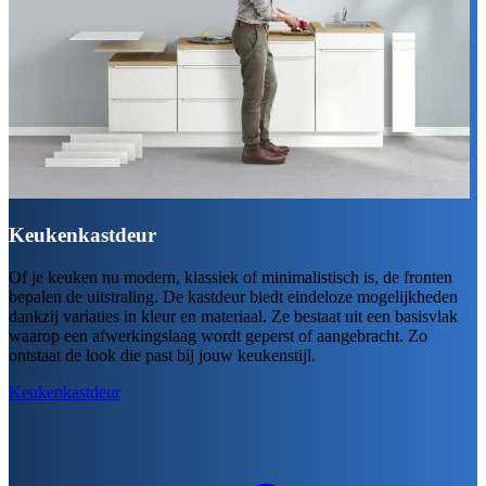
Keukenkastdeur
Of je keuken nu modern, klassiek of minimalistisch is, de fronten
bepalen de uitstraling. De kastdeur biedt eindeloze mogelijkheden
dankzij variaties in kleur en materiaal. Ze bestaat uit een basisvlak
waarop een afwerkingslaag wordt geperst of aangebracht. Zo
ontstaat de look die past bij jouw keukenstijl.
Keukenkastdeur