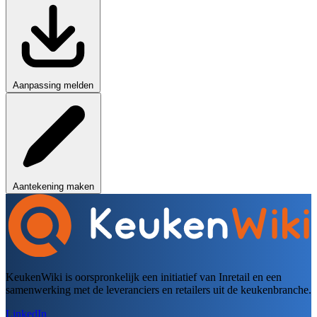
Aanpassing melden
Aantekening maken
KeukenWiki is oorspronkelijk een initiatief van Inretail en een
samenwerking met de leveranciers en retailers uit de keukenbranche.
LinkedIn