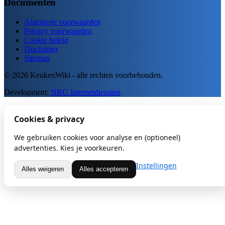
Documenten
Algemene voorwaarden
Privacy voorwaarden
Cookie beleid
Disclaimer
Sitemap
© 2026 KeukenWiki - alle rechten voorbehouden.
Development:
NRG Internetdiensten
Cookies & privacy
We gebruiken cookies voor analyse en (optioneel)
advertenties. Kies je voorkeuren.
Instellingen
Alles weigeren
Alles accepteren