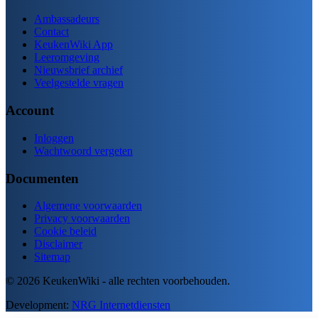
Ambassadeurs
Contact
KeukenWiki App
Leeromgeving
Nieuwsbrief archief
Veelgestelde vragen
Account
Inloggen
Wachtwoord vergeten
Documenten
Algemene voorwaarden
Privacy voorwaarden
Cookie beleid
Disclaimer
Sitemap
© 2026 KeukenWiki - alle rechten voorbehouden.
Development:
NRG Internetdiensten