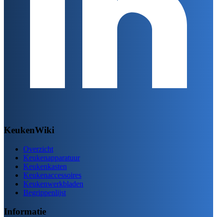
KeukenWiki
Overzicht
Keukenapparatuur
Keukenkasten
Keukenaccessoires
Keukenwerkbladen
Begrippenlijst
Informatie