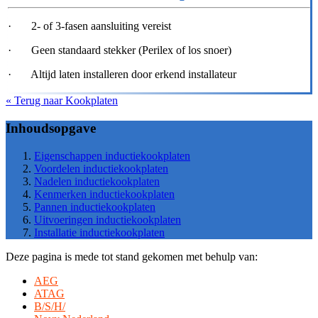
· 2- of 3-fasen aansluiting vereist
· Geen standaard stekker (Perilex of los snoer)
· Altijd laten installeren door erkend installateur
« Terug naar Kookplaten
Inhoudsopgave
Eigenschappen inductiekookplaten
Voordelen inductiekookplaten
Nadelen inductiekookplaten
Kenmerken inductiekookplaten
Pannen inductiekookplaten
Uitvoeringen inductiekookplaten
Installatie inductiekookplaten
Deze pagina is mede tot stand gekomen met behulp van:
AEG
ATAG
B/S/H/