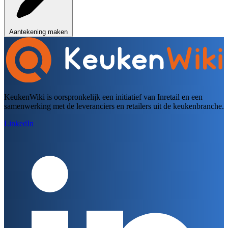
Aantekening maken
KeukenWiki is oorspronkelijk een initiatief van Inretail en een
samenwerking met de leveranciers en retailers uit de keukenbranche.
LinkedIn