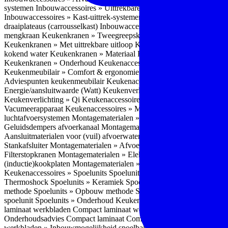
systemen
Inbouwaccessoires » Uittrekbare ladesystemen
Inbouwacces
Inbouwaccessoires » Kast-uittrek-systemen
Inbouwaccessoires » Hoe
draaiplateaus (carrousselkast)
Inbouwaccessoires » Onderhoud
Keuke
mengkraan
Keukenkranen » Tweegreepskraan
Keukenkranen » Touc
Keukenkranen » Met uittrekbare uitloop
Keukenkranen » Gefilterd w
kokend water
Keukenkranen » Materiaal
Keukenkranen » Pvd Techn
Keukenkranen » Onderhoud
Keukenaccessoires » Keukenmeubilair
Keukenmeubilair » Comfort & ergonomie
Keukenmeubilair » Design
Adviespunten keukenmeubilair
Keukenaccessoires » Keukenverlicht
Energie/aansluitwaarde (Watt)
Keukenverlichting » Leddriver
Keuken
Keukenverlichting » Qi
Keukenaccessoires » Losse keukenapparate
Vacumeerapparaat
Keukenaccessoires » Montagematerialen
Montagem
luchtafvoersystemen
Montagematerialen » Flexibele (ronde) afvoers
Geluidsdempers afvoerkanaal
Montagematerialen » Aansluitmaterial
Aansluitmaterialen voor (vuil) afvoerwater sifons
Montagematerialen 
Stankafsluiter
Montagematerialen » Afvoerpluggen t.b.v. spoelunits
M
Filterstopkranen
Montagematerialen » Elektra aansluitmateriaal
Monta
(inductie)kookplaten
Montagematerialen » Combiregelaar
Montagemat
Keukenaccessoires » Spoelunits
Spoelunits » Types/soorten
Spoelunit
Thermoshock
Spoelunits » Keramiek
Spoelunits » Tegelbakken
Spoel
methode
Spoelunits » Opbouw methode
Spoelunits » Onderbouw m
spoelunit
Spoelunits » Onderhoud
Keukenwerkbladen
Keukenwerkbl
laminaat werkbladen
Compact laminaat werkbladen » Nadelen Compa
Onderhoudsadvies Compact laminaat
Compact laminaat werkbladen »
werkbladen » Inbouwmogelijkheid spoelbak Compact laminaat werk