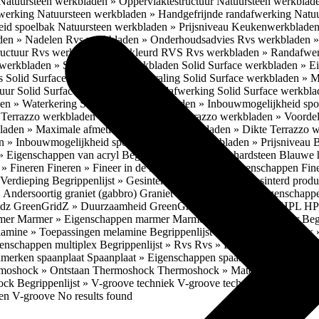
Natuursteen werkbladen » Oppervlaktestructuur
Natuursteen werkblad
fwerking
Natuursteen werkbladen » Handgefrijnde randafwerking
Natuu
eid spoelbak
Natuursteen werkbladen » Prijsniveau
Keukenwerkbladen
den » Nadelen
Rvs werkbladen » Onderhoudsadvies
Rvs werkbladen » 
ructuur
Rvs werkbladen » Gekleurd RVS
Rvs werkbladen » Randafwe
erkbladen » Solid Surface werkbladen
Solid Surface werkbladen » 
es
Solid Surface werkbladen » Uitstraling
Solid Surface werkbladen » 
tuur
Solid Surface werkbladen » Randafwerking
Solid Surface werkbl
den » Waterkering
Solid Surface werkbladen » Inbouwmogelijkheid sp
n
Terrazzo werkbladen » Eigenschappen
Terrazzo werkbladen » Voorde
bladen » Maximale afmetingen
Terrazzo werkbladen » Dikte
Terrazzo 
n » Inbouwmogelijkheid spoelbak
Terrazzo werkbladen » Prijsniveau
B
» Eigenschappen van acryl
Begrippenlijst » Blauwe hardsteen
Blauwe 
t » Fineren
Fineren » Fineer in de keuken
Fineren » Eigenschappen Fin
 Verdieping
Begrippenlijst » Gesinterd productieproces
Gesinterd produ
» Andersoortig graniet (gabbro)
Graniet » Gneis
Graniet » Eigenschapp
idz
GreenGridZ » Duurzaamheid GreenGridz
Begrippenlijst » HPL
HP
rmer
Marmer » Eigenschappen marmer
Marmer » Productie marmer
Beg
amine » Toepassingen melamine
Begrippenlijst » Multiplex
Multiplex 
genschappen multiplex
Begrippenlijst » Rvs
Rvs » Eigenschappen RV
nmerken spaanplaat
Spaanplaat » Eigenschappen spaanplaat
Spaanplaat
moshock » Ontstaan Thermoshock
Thermoshock » Materialen & gevoe
hock
Begrippenlijst » V-groove techniek
V-groove techniek » Toepasbar
ten V-groove
No results found