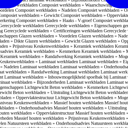
omposiet werkbladen
Composiet werkbladen » Waarschuwing Monteurs:
oordelen
Composiet werkbladen » Nadelen
Composiet werkbladen » O
omposiet werkbladen » Gewicht
Composiet werkbladen » Oppervlakt
erkering
Composiet werkbladen » Haaks - V-groef
Composiet werkbla
Gerecyclede werkbladen
Gerecyclede werkbladen » Eigenschappen ge
ing
Gerecyclede werkbladen » Certificeringen werkbladen
Gerecyclede 
enschappen
Glazen werkbladen » Voordelen
Glazen werkbladen » Nad
laden » Dikte
Glazen werkbladen » Gewicht
Glazen werkbladen » Opp
aden » Prijsniveau
Keukenwerkbladen » Keramiek werkbladen
Kerami
sadvies
Keramiek werkbladen » Kenmerken
Keramiek werkbladen » 
r
Keramiek werkbladen » Randafwerking
Keramiek werkbladen » Moge
Keukenwerkbladen » Laminaat werkbladen
Laminaat werkbladen » E
 » Nadelen Laminaat werkbladen
Laminaat werkbladen » Onderhoudsa
at werkbladen » Randafwerking Laminaat werkbladen
Laminaat wer
ant
Laminaat werkbladen » Inbouwmogelijkheid spoelbak bij Laminaat
inaat werkbladen » Bijzonderheden Laminaat werkbladen
Laminaat w
Eigenschappen
Lichtgewicht Beton werkbladen » Kenmerken
Lichtgewi
ewicht Beton werkbladen » Uitstraling
Lichtgewicht Beton werkblade
bladen » Oppervlaktestructuur
Lichtgewicht Beton werkbladen » Moge
jsniveau
Keukenwerkbladen » Massief houten werkbladen
Massief hou
rkbladen » Onderhoudsadvies
Massief houten werkbladen » Uitstraling
outen werkbladen » Oppervlaktestructuur
Massief houten werkbladen 
erheden
Massief houten werkbladen » Prijsniveau
Keukenwerkbladen »
elen
Natuursteen werkbladen » Onderhoudsadvies
Natuursteen werkbla