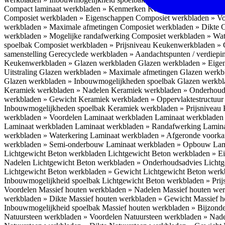
Compact laminaat werkbladen » Kenmerken
Keukenwerkbladen » C
Composiet werkbladen » Eigenschappen
Composiet werkbladen » V
werkbladen » Maximale afmetingen
Composiet werkbladen » Dikte
C
werkbladen » Mogelijke randafwerking
Composiet werkbladen » Wat
spoelbak
Composiet werkbladen » Prijsniveau
Keukenwerkbladen » 
samenstelling
Gerecyclede werkbladen » Aandachtspunten / verdiep
Keukenwerkbladen » Glazen werkbladen
Glazen werkbladen » Eig
Uitstraling
Glazen werkbladen » Maximale afmetingen
Glazen werkb
Glazen werkbladen » Inbouwmogelijkheden spoelbak
Glazen werkbl
Keramiek werkbladen » Nadelen
Keramiek werkbladen » Onderhoud
werkbladen » Gewicht
Keramiek werkbladen » Oppervlaktestructuu
Inbouwmogelijkheden spoelbak
Keramiek werkbladen » Prijsniveau
werkbladen » Voordelen Laminaat werkbladen
Laminaat werkbladen
Laminaat werkbladen
Laminaat werkbladen » Randafwerking
Lamina
werkbladen » Waterkering
Laminaat werkbladen » Afgeronde voork
werkbladen » Semi-onderbouw
Laminaat werkbladen » Opbouw
Lam
Lichtgewicht Beton werkbladen
Lichtgewicht Beton werkbladen » 
Nadelen
Lichtgewicht Beton werkbladen » Onderhoudsadvies
Lichtg
Lichtgewicht Beton werkbladen » Gewicht
Lichtgewicht Beton werk
Inbouwmogelijkheid spoelbak
Lichtgewicht Beton werkbladen » Pri
Voordelen
Massief houten werkbladen » Nadelen
Massief houten we
werkbladen » Dikte
Massief houten werkbladen » Gewicht
Massief h
Inbouwmogelijkheid spoelbak
Massief houten werkbladen » Bijzond
Natuursteen werkbladen » Voordelen
Natuursteen werkbladen » Nad