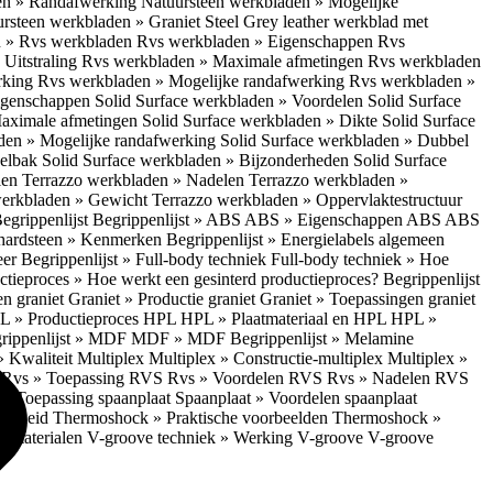
en » Randafwerking
Natuursteen werkbladen » Mogelijke
rsteen werkbladen » Graniet Steel Grey leather werkblad met
 » Rvs werkbladen
Rvs werkbladen » Eigenschappen
Rvs
Uitstraling
Rvs werkbladen » Maximale afmetingen
Rvs werkbladen
rking
Rvs werkbladen » Mogelijke randafwerking
Rvs werkbladen »
Eigenschappen
Solid Surface werkbladen » Voordelen
Solid Surface
Maximale afmetingen
Solid Surface werkbladen » Dikte
Solid Surface
aden » Mogelijke randafwerking
Solid Surface werkbladen » Dubbel
oelbak
Solid Surface werkbladen » Bijzonderheden
Solid Surface
len
Terrazzo werkbladen » Nadelen
Terrazzo werkbladen »
werkbladen » Gewicht
Terrazzo werkbladen » Oppervlaktestructuur
egrippenlijst
Begrippenlijst » ABS
ABS » Eigenschappen ABS
ABS
hardsteen » Kenmerken
Begrippenlijst » Energielabels algemeen
eer
Begrippenlijst » Full-body techniek
Full-body techniek » Hoe
ctieproces » Hoe werkt een gesinterd productieproces?
Begrippenlijst
en graniet
Graniet » Productie graniet
Graniet » Toepassingen graniet
L » Productieproces HPL
HPL » Plaatmateriaal en HPL
HPL »
rippenlijst » MDF
MDF » MDF
Begrippenlijst » Melamine
» Kwaliteit Multiplex
Multiplex » Constructie-multiplex
Multiplex »
S
Rvs » Toepassing RVS
Rvs » Voordelen RVS
Rvs » Nadelen RVS
 » Toepassing spaanplaat
Spaanplaat » Voordelen spaanplaat
ligheid
Thermoshock » Praktische voorbeelden
Thermoshock »
e materialen
V-groove techniek » Werking V-groove
V-groove