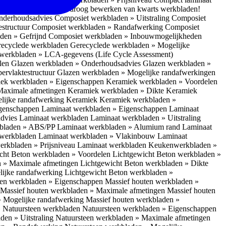
 bescherm je bij het droog bewerken van kwarts werkbladen!
nderhoudsadvies
Composiet werkbladen » Uitstraling
Composiet
estructuur
Composiet werkbladen » Randafwerking
Composiet
den » Gefrijnd
Composiet werkbladen » Inbouwmogelijkheden
recyclede werkbladen
Gerecyclede werkbladen » Mogelijke
werkbladen » LCA-gegevens (Life Cycle Assessment)
elen
Glazen werkbladen » Onderhoudsadvies
Glazen werkbladen »
ervlaktestructuur
Glazen werkbladen » Mogelijke randafwerkingen
ek werkbladen » Eigenschappen
Keramiek werkbladen » Voordelen
Maximale afmetingen
Keramiek werkbladen » Dikte
Keramiek
lijke randafwerking Keramiek
Keramiek werkbladen »
igenschappen
Laminaat werkbladen » Eigenschappen
Laminaat
dvies Laminaat werkbladen
Laminaat werkbladen » Uitstraling
kbladen » ABS/PP
Laminaat werkbladen » Alumium rand
Laminaat
 werkbladen
Laminaat werkbladen » Vlakinbouw
Laminaat
erkbladen » Prijsniveau Laminaat werkbladen
Keukenwerkbladen »
cht Beton werkbladen » Voordelen
Lichtgewicht Beton werkbladen »
n » Maximale afmetingen
Lichtgewicht Beton werkbladen » Dikte
lijke randafwerking
Lichtgewicht Beton werkbladen »
ten werkbladen » Eigenschappen
Massief houten werkbladen »
Massief houten werkbladen » Maximale afmetingen
Massief houten
» Mogelijke randafwerking
Massief houten werkbladen »
 Natuursteen werkbladen
Natuursteen werkbladen » Eigenschappen
den » Uitstraling
Natuursteen werkbladen » Maximale afmetingen