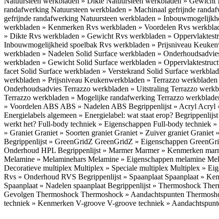
Natuursteen werkbladen » Dikte
Natuursteen werkbladen » Gewicht
randafwerking
Natuursteen werkbladen » Machinaal gefrijnde randa
gefrijnde randafwerking
Natuursteen werkbladen » Inbouwmogelijkh
werkbladen » Kenmerken
Rvs werkbladen » Voordelen
Rvs werkbla
» Dikte
Rvs werkbladen » Gewicht
Rvs werkbladen » Oppervlaktest
Inbouwmogelijkheid spoelbak
Rvs werkbladen » Prijsniveau
Keukenw
werkbladen » Nadelen
Solid Surface werkbladen » Onderhoudsadvi
werkbladen » Gewicht
Solid Surface werkbladen » Oppervlaktestruc
facet
Solid Surface werkbladen » Verstekrand
Solid Surface werkbla
werkbladen » Prijsniveau
Keukenwerkbladen » Terrazzo werkblade
Onderhoudsadvies
Terrazzo werkbladen » Uitstraling
Terrazzo werk
Terrazzo werkbladen » Mogelijke randafwerking
Terrazzo werkblade
» Voordelen ABS
ABS » Nadelen ABS
Begrippenlijst » Acryl
Acryl 
Energielabels algemeen » Energielabel: wat staat erop?
Begrippenlijs
werkt het?
Full-body techniek » Eigenschappen
Full-body techniek »
» Graniet
Graniet » Soorten graniet
Graniet » Zuiver graniet
Graniet 
Begrippenlijst » GreenGridZ
GreenGridZ » Eigenschappen GreenGr
Onderhoud HPL
Begrippenlijst » Marmer
Marmer » Kenmerken ma
Melamine » Melaminehars
Melamine » Eigenschappen melamine
Mel
Decoratieve multiplex
Multiplex » Speciale multiplex
Multiplex » Ei
Rvs » Onderhoud RVS
Begrippenlijst » Spaanplaat
Spaanplaat » Ke
Spaanplaat » Nadelen spaanplaat
Begrippenlijst » Thermoshock
Ther
Gevolgen Thermoshock
Thermoshock » Aandachtspunten Thermos
techniek » Kenmerken V-groove
V-groove techniek » Aandachtspun
Inloggen