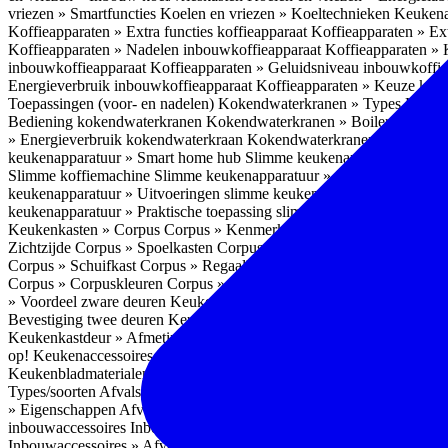
vriezen » Smartfuncties
Koelen en vriezen » Koeltechnieken
Keukena
Koffieapparaten » Extra functies koffieapparaat
Koffieapparaten » Ext
Koffieapparaten » Nadelen inbouwkoffieapparaat
Koffieapparaten »
inbouwkoffieapparaat
Koffieapparaten » Geluidsniveau inbouwkoffi
Energieverbruik inbouwkoffieapparaat
Koffieapparaten » Keuze koff
Toepassingen (voor- en nadelen)
Kokendwaterkranen » Types
Kokend
Bediening kokendwaterkranen
Kokendwaterkranen » Boilers koken
» Energieverbruik kokendwaterkraan
Kokendwaterkranen » Onderho
keukenapparatuur » Smart home hub
Slimme keukenapparatuur » Sl
Slimme koffiemachine
Slimme keukenapparatuur » Slimme stekker
S
keukenapparatuur » Uitvoeringen slimme keukenapparatuur
Slimme k
keukenapparatuur » Praktische toepassing slimme keukenapparatuur
Keukenkasten » Corpus
Corpus » Kenmerken
Corpus » Materiaal C
Zichtzijde
Corpus » Spoelkasten
Corpus » Soorten keukenkasten
Cor
Corpus » Schuifkast
Corpus » Regaalkast
Corpus » Afwijkend corpu
Corpus » Corpuskleuren
Corpus » Corpus in kleur
Corpus » Voordeel
» Voordeel zware deuren
Keukenkasten » Kastindeling
Keukenkaste
Bevestiging twee deuren
Keukenkastdeur » Vaatwasserdeur
Keukenka
Keukenkastdeur » Afmetingen
Keukenkastdeur » Hoogte front
Keuke
op!
Keukenaccessoires
Keukenaccessoires » Achterwanden
Achterwa
Keukenbladmaterialen als achterwand
Achterwanden » Hittebestendi
Types/soorten
Afvalsystemen » Installatie
Afvalsystemen » Inbouw i
» Eigenschappen
Afvalsystemen » Inhoud
Afvalsystemen » Energie
A
inbouwaccessoires
Inbouwaccessoires » Bestek- en ladeindelingen vo
Inbouwaccessoires » Afvalsystemen
Inbouwaccessoires » Inbouw korv