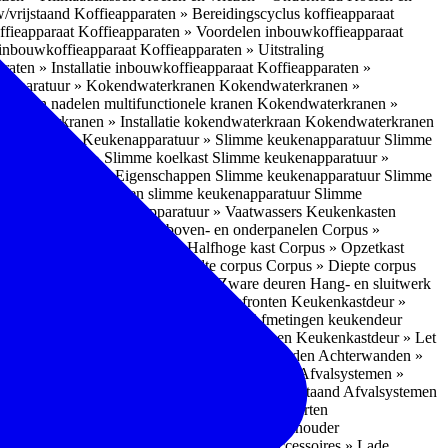
w/vrijstaand
Koffieapparaten » Bereidingscyclus koffieapparaat
ffieapparaat
Koffieapparaten » Voordelen inbouwkoffieapparaat
 inbouwkoffieapparaat
Koffieapparaten » Uitstraling
raten » Installatie inbouwkoffieapparaat
Koffieapparaten »
apparatuur » Kokendwaterkranen
Kokendwaterkranen »
or- en nadelen multifunctionele kranen
Kokendwaterkranen »
endwaterkranen » Installatie kokendwaterkraan
Kokendwaterkranen
tuur » Ovens
Keukenapparatuur » Slimme keukenapparatuur
Slimme
kenapparatuur » Slimme koelkast
Slimme keukenapparatuur »
ukenapparatuur » Eigenschappen Slimme keukenapparatuur
Slimme
napparatuur » Nadelen slimme keukenapparatuur
Slimme
ukenapparatuur
Keukenapparatuur » Vaatwassers
Keukenkasten
n
Corpus » Buitenkant zij-, boven- en onderpanelen
Corpus »
Corpus » Hoge kast
Corpus » Halfhoge kast
Corpus » Opzetkast
» Hoogte corpus
Corpus » Breedte corpus
Corpus » Diepte corpus
rk » Nadelen
Hang- en sluitwerk » Zware deuren
Hang- en sluitwerk
eukenkastdeur » Soorten deur- en ladefronten
Keukenkastdeur »
ur » Glijbevestiging
Keukenkastdeur » Afmetingen keukendeur
eur » Maatwerk
Keukenkastdeur » Deurgrepen
Keukenkastdeur » Let
terwanden
Achterwanden » Nadelen achterwanden
Achterwanden »
itstraling
Keukenaccessoires » Afvalsystemen
Afvalsystemen »
 » Inbouw in de spoelunit
Afvalsystemen » Vrijstaand
Afvalsystemen
s » Inbouwaccessoires
Inbouwaccessoires » Soorten
ade indelingen
Inbouwaccessoires » Handdoekhouder
nbouwaccessoires » Fire Safety Kit
Inbouwaccessoires » Lade