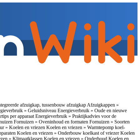
tegreerde afzuigkap, tussenbouw afzuigkap
Afzuigkappen »
gieverbruik » Geluidsniveau
Energieverbruik » Oude en nieuwe
rtips per apparaat
Energieverbruik » Praktijkadvies voor de
rnuizen
Fornuizen » Oveninhoud en formaten
Fornuizen » Soorten
ur » Koelen en vriezen
Koelen en vriezen » Warmtepomp koel-
apparaten
Koelen en vriezen » Onderbouw koelkast of vriezer
Koelen
ezen » Klimaatklassen
Koelen en vriezen » Onderhoud
Koelen en