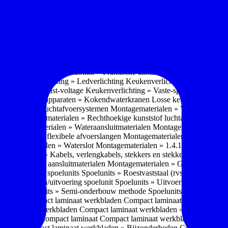
soires » Kast systemen
Inbouwaccessoires » Kast-inbouw-systemen
In
kkast systemen
Inbouwaccessoires » Hoekkast uittreksystemen
Inbouwa
naccessoires » Keukenkranen
Keukenkranen » Types/soorten
Keukenk
h kraan
Keukenkranen » Infrarood kraan
Keukenkranen » Extra functi
ater
Keukenkranen » Gekoeld water
Keukenkranen » Koolzuur toevo
iek (pvd)
Keukenkranen » Vorm Keukenkraan
Keukenkranen » Mont
Keukenmeubilair » Wat is keukenmeubilair?
Keukenmeubilair » Versch
trends 2026
Keukenmeubilair » Praktische aandachtspunten
Keukenmeu
ing
Keukenverlichting » Ledverlichting
Keukenverlichting » Installatie
verlichting » Vast-voltage
Keukenverlichting » Vaste-spanning
Keuken
n
Losse keukenapparaten » Kokendwaterkranen
Losse keukenapparaten 
aterialen » Luchtafvoersystemen
Montagematerialen » Verschillende
langen
Montagematerialen » Rechthoekige kunststof luchtafvoersystem
en
Montagematerialen » Wateraansluitmaterialen
Montagematerialen » Aa
» 1.2.1 Ronde flexibele afvoerslangen
Montagematerialen » Dempingsy
ontagematerialen » Waterslot
Montagematerialen » 1.4.1 Plasmafilter
M
gematerialen » Kabels, verlengkabels, stekkers en stekkerblokken
Mont
erialen » Gas aansluitmaterialen
Montagematerialen » Gasaansluitmat
s » Materialen spoelunits
Spoelunits » Roestvaststaal (rvs)
Spoelunits »
units » Design/uitvoering spoelunit
Spoelunits » Uitvoering
Spoelunits
ethode
Spoelunits » Semi-onderbouw methode
Spoelunits » Tussenbo
aden » Compact laminaat werkbladen
Compact laminaat werkbladen 
ct laminaat werkbladen
Compact laminaat werkbladen » Nanotech ma
 Uitstraling Compact laminaat
Compact laminaat werkbladen » Mogel
bladen
Compact laminaat werkbladen » Bijzonderheden Compact lami