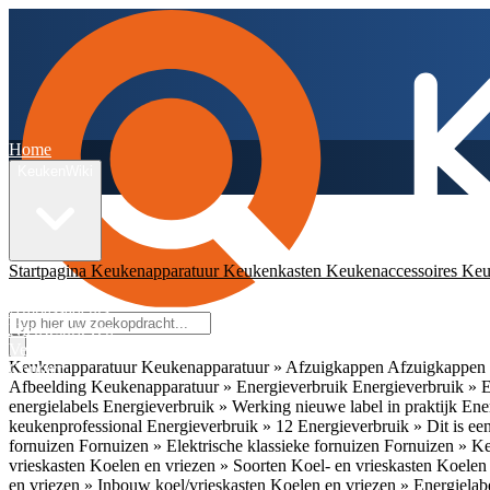
Home
KeukenWiki
Startpagina
Keukenapparatuur
Keukenkasten
Keukenaccessoires
Keu
App
Ambassadeurs
Nieuwsbrieven
Veelgestelde vragen
Keukenapparatuur
Keukenapparatuur » Afzuigkappen
Afzuigkappen 
Contact
Afbeelding
Keukenapparatuur » Energieverbruik
Energieverbruik » 
energielabels
Energieverbruik » Werking nieuwe label in praktijk
Ener
keukenprofessional
Energieverbruik » 12
Energieverbruik » Dit is een
fornuizen
Fornuizen » Elektrische klassieke fornuizen
Fornuizen » K
vrieskasten
Koelen en vriezen » Soorten Koel- en vrieskasten
Koelen 
en vriezen » Inbouw koel/vrieskasten
Koelen en vriezen » Energielab