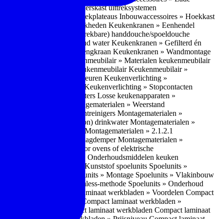
bouwaccessoires » Apothekerskast uittreksystemen
ccessoires » Hoekkast uittrekplateaus
Inbouwaccessoires » Hoekkast
ranen » Bedieningsmogelijkheden
Keukenkranen » Eenhendel
es
Keukenkranen » Met (uitrekbare) handdouche/spoeldouche
egen
Keukenkranen » Kokend water
Keukenkranen » Gefilterd én
age
Keukenkranen » Bladmengkraan
Keukenkranen » Wandmontage
illende meubeltypen
Keukenmeubilair » Materialen keukenmeubilair
bilair » Duurzaamheid keukenmeubilair
Keukenmeubilair »
Keukenverlichting » Lichtkleuren
Keukenverlichting »
verlichting » Dimbaarheid
Keukenverlichting » Stopcontacten
» Plintverwarming/plintheaters
Losse keukenapparaten »
 Luchtafvoersystemen
Montagematerialen » Weerstand
en
Montagematerialen » Luchtreinigers
Montagematerialen »
nsluitmateriaal voor (schoon) drinkwater
Montagematerialen »
steem van lades en deuren
Montagematerialen » 2.1.2.1
ontagematerialen » Waterslagdemper
Montagematerialen »
agematerialen » Kabels voor ovens of elektrische
erialen
Montagematerialen » Onderhoudsmiddelen keuken
 2.2 Kunststof
Spoelunits » Kunststof spoelunits
Spoelunits »
 » Montage spoelunit
Spoelunits » Montage
Spoelunits » Vlakinbouw
uw methode
Spoelunits » Rimless-methode
Spoelunits » Onderhoud
» Eigenschappen
Compact laminaat werkbladen » Voordelen Compact
ssief laminaat werkbladen
Compact laminaat werkbladen »
ijke randafwerking Compact laminaat werkbladen
Compact laminaat
naat
Compact laminaat werkbladen » Prijsniveau Compact laminaat