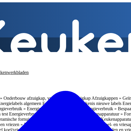
kenwerkbladen
» Onderbouw afzuigkap, vrijhangende afzuigkap
Afzuigkappen » Geïn
Energielabels algemeen
Energieverbruik » Betekenis nieuwe labels
Ener
gieverbruik » Energieverbruik in de praktijk
Energieverbruik » Bespaa
 test
Energieverbruik » 1
Energieverbruik » 5
Keukenapparatuur » Fo
eramische fornuizen
Keukenapparatuur » Inbouwlades
Keukenapparatu
en vriezen » Nismaten
Koelen en vriezen » Vrijstaande koel- en vries
el koel/vrieskasten
Koelen en vriezen » LED-verlichting
Koelen en vri