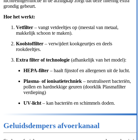
luchtreinigerfunctie in de afzuigkap zorgt dat deze filtering extra
grondig gebeurt.
Hoe het werkt:
Vetfilter
– vangt vetdeeltjes op (meestal van metaal,
makkelijk schoon te maken).
Koolstoffilter
– verwijdert kookgeurtjes en deels
rookdeeltjes.
Extra filter of technologie
(afhankelijk van het model):
HEPA-filter
– haalt fijnstof en allergenen uit de lucht.
Plasma- of ionisatietechniek
– neutraliseert bacteriën,
pollen en hardnekkige geuren (doorklik Plasmafilter
verdieping)
UV-licht
– kan bacteriën en schimmels doden.
Geluidsdempers afvoerkanaal