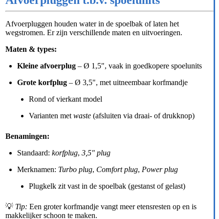
Afvoerpluggen houden water in de spoelbak of laten het
wegstromen. Er zijn verschillende maten en uitvoeringen.
Maten & types:
Kleine afvoerplug
– Ø 1,5", vaak in goedkopere spoelunits
Grote korfplug
– Ø 3,5", met uitneembaar korfmandje
Rond of vierkant model
Varianten met
waste
(afsluiten via draai- of drukknop)
Benamingen:
Standaard:
korfplug
,
3,5" plug
Merknamen:
Turbo plug
,
Comfort plug
,
Power plug
Plugkelk zit vast in de spoelbak (gestanst of gelast)
💡
Tip:
Een groter korfmandje vangt meer etensresten op en is
makkelijker schoon te maken.