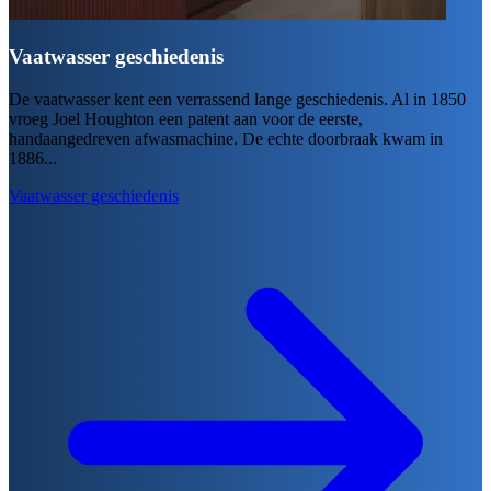
Vaatwasser geschiedenis
De vaatwasser kent een verrassend lange geschiedenis. Al in 1850
vroeg Joel Houghton een patent aan voor de eerste,
handaangedreven afwasmachine. De echte doorbraak kwam in
1886...
Vaatwasser geschiedenis