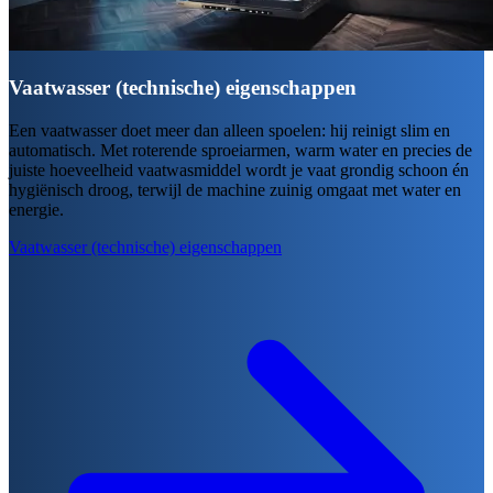
Vaatwasser (technische) eigenschappen
Een vaatwasser doet meer dan alleen spoelen: hij reinigt slim en
automatisch. Met roterende sproeiarmen, warm water en precies de
juiste hoeveelheid vaatwasmiddel wordt je vaat grondig schoon én
hygiënisch droog, terwijl de machine zuinig omgaat met water en
energie.
Vaatwasser (technische) eigenschappen