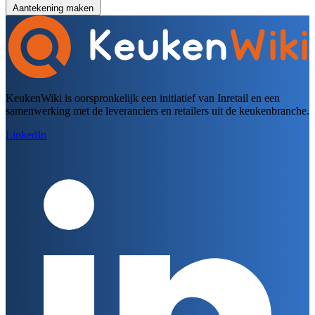
Aantekening maken
KeukenWiki is oorspronkelijk een initiatief van Inretail en een
samenwerking met de leveranciers en retailers uit de keukenbranche.
LinkedIn