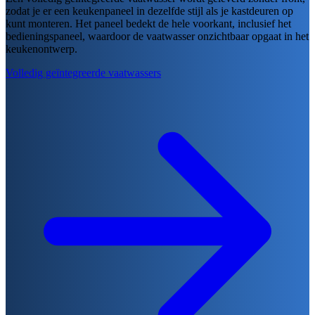
zodat je er een keukenpaneel in dezelfde stijl als je kastdeuren op
kunt monteren. Het paneel bedekt de hele voorkant, inclusief het
bedieningspaneel, waardoor de vaatwasser onzichtbaar opgaat in het
keukenontwerp.
Volledig geïntegreerde vaatwassers