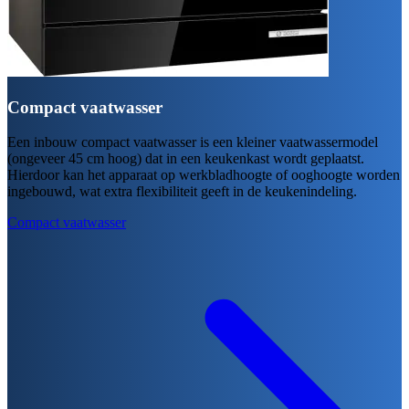
Compact vaatwasser
Een inbouw compact vaatwasser is een kleiner vaatwassermodel
(ongeveer 45 cm hoog) dat in een keukenkast wordt geplaatst.
Hierdoor kan het apparaat op werkbladhoogte of ooghoogte worden
ingebouwd, wat extra flexibiliteit geeft in de keukenindeling.
Compact vaatwasser