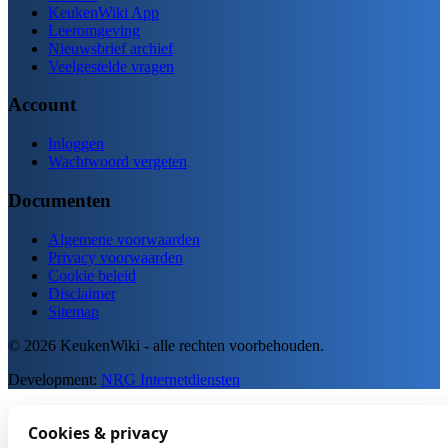
KeukenWiki App
Leeromgeving
Nieuwsbrief archief
Veelgestelde vragen
Account
Inloggen
Wachtwoord vergeten
Documenten
Algemene voorwaarden
Privacy voorwaarden
Cookie beleid
Disclaimer
Sitemap
© 2026 KeukenWiki - alle rechten voorbehouden.
Development:
NRG Internetdiensten
Cookies & privacy