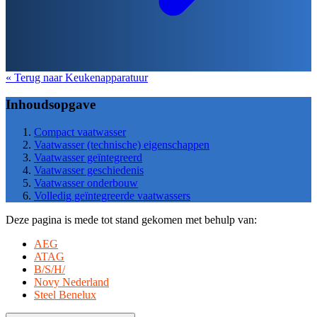
« Terug naar Keukenapparatuur
Inhoudsopgave
Compact vaatwasser
Vaatwasser (technische) eigenschappen
Vaatwasser geïntegreerd
Vaatwasser geschiedenis
Vaatwasser onderbouw
Volledig geïntegreerde vaatwassers
Deze pagina is mede tot stand gekomen met behulp van:
AEG
ATAG
B/S/H/
Novy Nederland
Steel Benelux