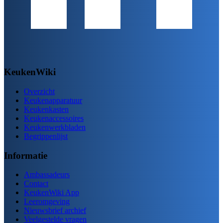
KeukenWiki
Overzicht
Keukenapparatuur
Keukenkasten
Keukenaccessoires
Keukenwerkbladen
Begrippenlijst
Informatie
Ambassadeurs
Contact
KeukenWiki App
Leeromgeving
Nieuwsbrief archief
Veelgestelde vragen