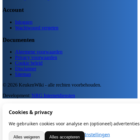
Account
Inloggen
Wachtwoord vergeten
Documenten
Algemene voorwaarden
Privacy voorwaarden
Cookie beleid
Disclaimer
Sitemap
© 2026 KeukenWiki - alle rechten voorbehouden.
Development:
NRG Internetdiensten
Cookies & privacy
We gebruiken cookies voor analyse en (optioneel) advertenties.
Instellingen
Alles weigeren
Alles accepteren