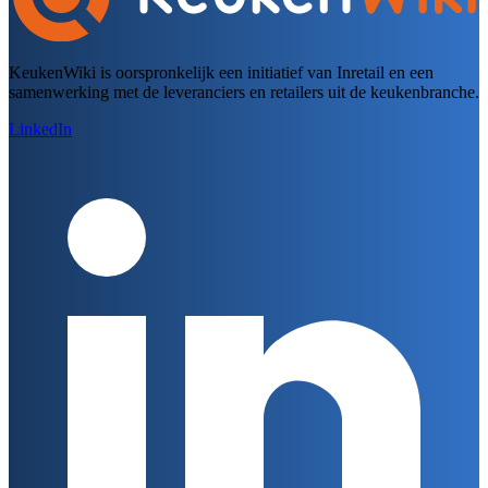
KeukenWiki is oorspronkelijk een initiatief van Inretail en een
samenwerking met de leveranciers en retailers uit de keukenbranche.
LinkedIn