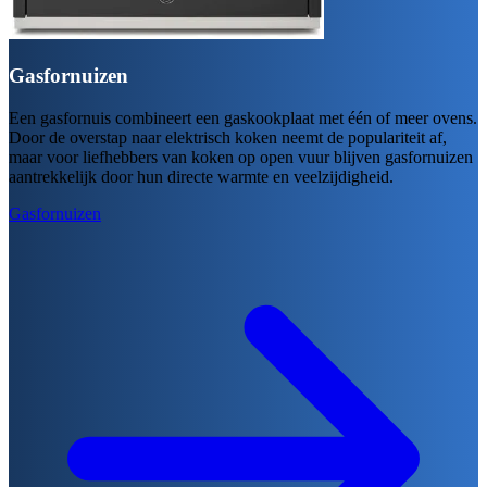
Gasfornuizen
Een gasfornuis combineert een gaskookplaat met één of meer ovens.
Door de overstap naar elektrisch koken neemt de populariteit af,
maar voor liefhebbers van koken op open vuur blijven gasfornuizen
aantrekkelijk door hun directe warmte en veelzijdigheid.
Gasfornuizen