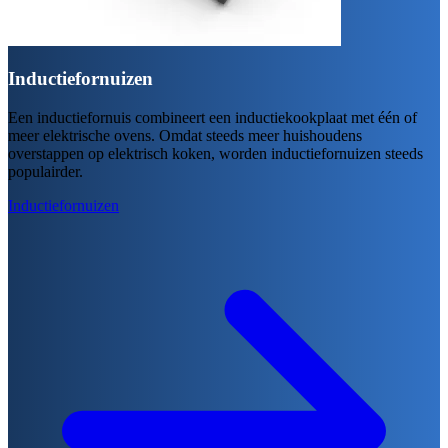
Inductiefornuizen
Een inductiefornuis combineert een inductiekookplaat met één of
meer elektrische ovens. Omdat steeds meer huishoudens
overstappen op elektrisch koken, worden inductiefornuizen steeds
populairder.
Inductiefornuizen