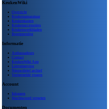
KeukenWiki
Overzicht
Keukenapparatuur
Keukenkasten
Keukenaccessoires
Keukenwerkbladen
Begrippenlijst
Informatie
Ambassadeurs
Contact
KeukenWiki App
Leeromgeving
Nieuwsbrief archief
Veelgestelde vragen
Account
Inloggen
Wachtwoord vergeten
Documenten