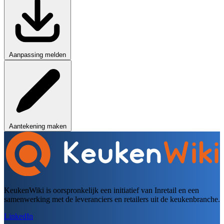
Aanpassing melden
Aantekening maken
KeukenWiki is oorspronkelijk een initiatief van Inretail en een
samenwerking met de leveranciers en retailers uit de keukenbranche.
LinkedIn