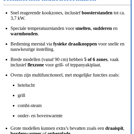
Snel reagerende kookzones, inclusief
boosterstanden
tot ca.
3,7 kW.
Speciale temperatuurstanden voor
smelten
,
sudderen
en
warmhouden
.
Bediening meestal via
fysieke draaiknoppen
voor snelle en
nauwkeurige instelling.
Brede modellen (vanaf 90 cm) hebben
5 of 6 zones
, vaak
inclusief
flexzone
voor grill- of teppanyakiplaat.
Ovens zijn multifunctioneel, met mogelijke functies zoals:
hetelucht
grill
combi-steam
onder- en bovenwarmte
Grote modellen kunnen extra’s bevatten zoals een
draaispit
,
bordenwarmer
of
opberglade
.